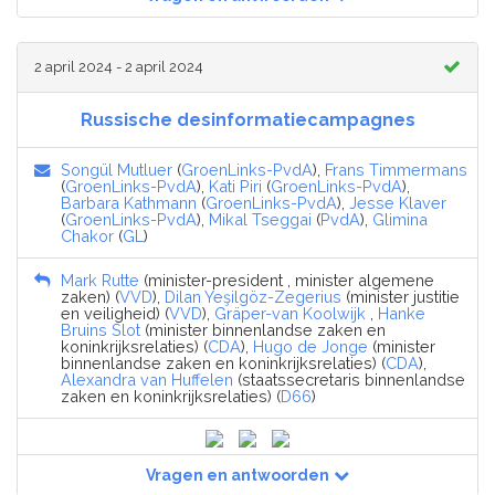
2 april 2024 - 2 april 2024
Russische desinformatiecampagnes
Songül Mutluer
(
GroenLinks-PvdA
),
Frans Timmermans
(
GroenLinks-PvdA
),
Kati Piri
(
GroenLinks-PvdA
),
Barbara Kathmann
(
GroenLinks-PvdA
),
Jesse Klaver
(
GroenLinks-PvdA
),
Mikal Tseggai
(
PvdA
),
Glimina
Chakor
(
GL
)
Mark Rutte
(minister-president , minister algemene
zaken) (
VVD
),
Dilan Yeşilgöz-Zegerius
(minister justitie
en veiligheid) (
VVD
),
Gräper-van Koolwijk
,
Hanke
Bruins Slot
(minister binnenlandse zaken en
koninkrijksrelaties) (
CDA
),
Hugo de Jonge
(minister
binnenlandse zaken en koninkrijksrelaties) (
CDA
),
Alexandra van Huffelen
(staatssecretaris binnenlandse
zaken en koninkrijksrelaties) (
D66
)
Vragen en antwoorden