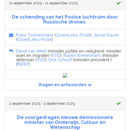
11 september 2025 - 11 september 2025
De schending van het Poolse luchtruim door
Russische drones.
Frans Timmermans
(
GroenLinks-PvdA
),
Jesse Klaver
(
GroenLinks-PvdA
)
David van Weel
(minister justitie en veiligheid, minister
asiel en migratie) (
VVD
),
Ruben Brekelmans
(minister
defensie) (
VVD
),
Dick Schoof
(minister-president )
(
INDEP
)
Vragen en antwoorden
2 september 2025 - 3 september 2025
De voorgedragen nieuwe demissionaire
minister van Onderwijs, Cultuur en
Wetenschap