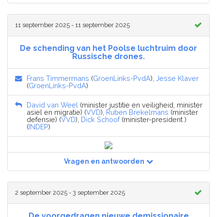
11 september 2025 - 11 september 2025
De schending van het Poolse luchtruim door
Russische drones.
Frans Timmermans
(
GroenLinks-PvdA
),
Jesse Klaver
(
GroenLinks-PvdA
)
David van Weel
(minister justitie en veiligheid, minister
asiel en migratie) (
VVD
),
Ruben Brekelmans
(minister
defensie) (
VVD
),
Dick Schoof
(minister-president )
(
INDEP
)
Vragen en antwoorden
2 september 2025 - 3 september 2025
De voorgedragen nieuwe demissionaire