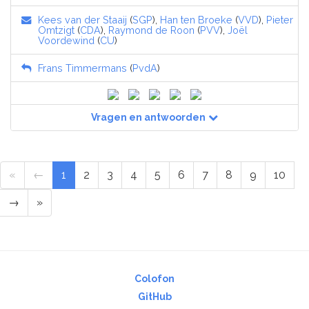
Kees van der Staaij
(
SGP
),
Han ten Broeke
(
VVD
),
Pieter
Omtzigt
(
CDA
),
Raymond de Roon
(
PVV
),
Joël
Voordewind
(
CU
)
Frans Timmermans
(
PvdA
)
Vragen en antwoorden
«
←
1
2
3
4
5
6
7
8
9
10
→
»
Colofon
GitHub