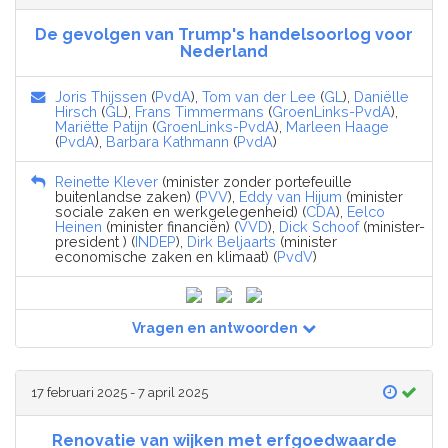
De gevolgen van Trump's handelsoorlog voor
Nederland
Joris Thijssen
(
PvdA
),
Tom van der Lee
(
GL
),
Daniëlle
Hirsch
(
GL
),
Frans Timmermans
(
GroenLinks-PvdA
),
Mariëtte Patijn
(
GroenLinks-PvdA
),
Marleen Haage
(
PvdA
),
Barbara Kathmann
(
PvdA
)
Reinette Klever
(minister zonder portefeuille
buitenlandse zaken) (
PVV
),
Eddy van Hijum
(minister
sociale zaken en werkgelegenheid) (
CDA
),
Eelco
Heinen
(minister financiën) (
VVD
),
Dick Schoof
(minister-
president ) (
INDEP
),
Dirk Beljaarts
(minister
economische zaken en klimaat) (
PvdV
)
Vragen en antwoorden
17 februari 2025 - 7 april 2025
Renovatie van wijken met erfgoedwaarde