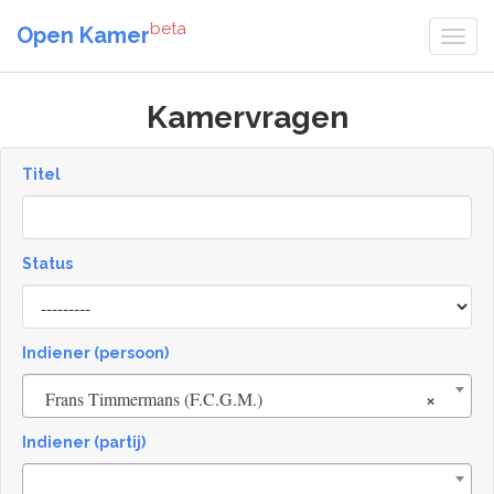
beta
Open Kamer
Kamervragen
Titel
Status
[invalid
name]
Indiener (persoon)
×
Frans Timmermans (F.C.G.M.)
Indiener (partij)