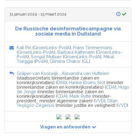
31 januari 2024 - 15 maart 2024
De Russische desinformatiecampagne via
sociale media in Duitsland
Kati Piri
(
GroenLinks-PvdA
),
Frans Timmermans
(
GroenLinks-PvdA
),
Barbara Kathmann
(
GroenLinks-
PvdA
),
Songül Mutluer
(
GroenLinks-PvdA
),
Mikal
Tseggai
(
PvdA
),
Glimina Chakor
(
GL
)
Gräper-van Koolwijk
,
Alexandra van Huffelen
(staatssecretaris binnenlandse zaken en
koninkrijksrelaties) (
D66
),
Hanke Bruins Slot
(minister
binnenlandse zaken en koninkrijksrelaties) (
CDA
),
Hugo
de Jonge
(minister binnenlandse zaken en
koninkrijksrelaties) (
CDA
),
Mark Rutte
(minister-
president , minister algemene zaken) (
VVD
),
Dilan
Yeşilgöz-Zegerius
(minister justitie en veiligheid) (
VVD
)
Vragen en antwoorden