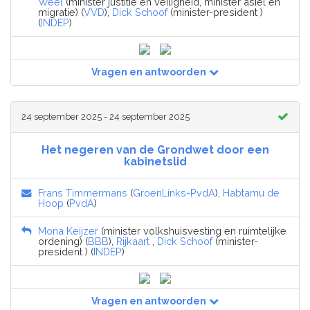
Weel
(minister justitie en veiligheid, minister asiel en
migratie) (
VVD
),
Dick Schoof
(minister-president )
(
INDEP
)
Vragen en antwoorden
24 september 2025 - 24 september 2025
Het negeren van de Grondwet door een
kabinetslid
Frans Timmermans
(
GroenLinks-PvdA
),
Habtamu de
Hoop
(
PvdA
)
Mona Keijzer
(minister volkshuisvesting en ruimtelijke
ordening) (
BBB
),
Rijkaart
,
Dick Schoof
(minister-
president ) (
INDEP
)
Vragen en antwoorden