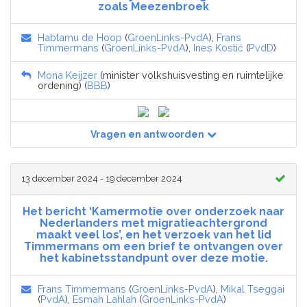
zoals Meezenbroek
Habtamu de Hoop
(
GroenLinks-PvdA
),
Frans
Timmermans
(
GroenLinks-PvdA
),
Ines Kostić
(
PvdD
)
Mona Keijzer
(minister volkshuisvesting en ruimtelijke
ordening) (
BBB
)
Vragen en antwoorden
13 december 2024 - 19 december 2024
Het bericht ‘Kamermotie over onderzoek naar
Nederlanders met migratieachtergrond
maakt veel los’, en het verzoek van het lid
Timmermans om een brief te ontvangen over
het kabinetsstandpunt over deze motie.
Frans Timmermans
(
GroenLinks-PvdA
),
Mikal Tseggai
(
PvdA
),
Esmah Lahlah
(
GroenLinks-PvdA
)