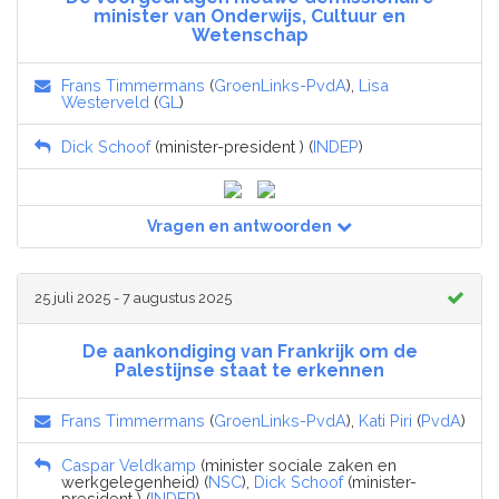
minister van Onderwijs, Cultuur en
Wetenschap
Frans Timmermans
(
GroenLinks-PvdA
),
Lisa
Westerveld
(
GL
)
Dick Schoof
(minister-president ) (
INDEP
)
Vragen en antwoorden
25 juli 2025 - 7 augustus 2025
De aankondiging van Frankrijk om de
Palestijnse staat te erkennen
Frans Timmermans
(
GroenLinks-PvdA
),
Kati Piri
(
PvdA
)
Caspar Veldkamp
(minister sociale zaken en
werkgelegenheid) (
NSC
),
Dick Schoof
(minister-
president ) (
INDEP
)