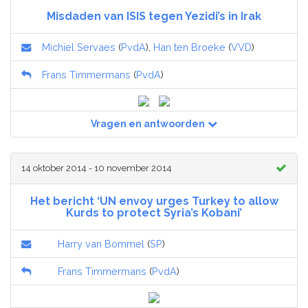
Misdaden van ISIS tegen Yezidi’s in Irak
Michiel Servaes
(
PvdA
),
Han ten Broeke
(
VVD
)
Frans Timmermans
(
PvdA
)
Vragen en antwoorden
14 oktober 2014 - 10 november 2014
Het bericht ‘UN envoy urges Turkey to allow
Kurds to protect Syria’s Kobani’
Harry van Bommel
(
SP
)
Frans Timmermans
(
PvdA
)