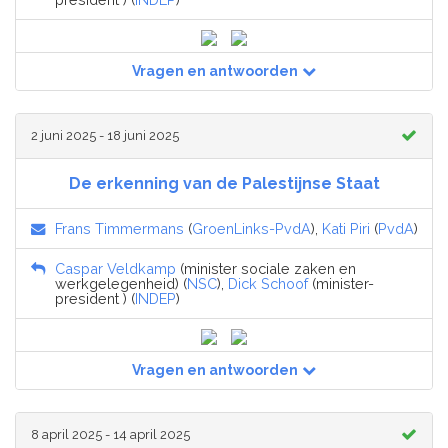
Vragen en antwoorden
2 juni 2025 - 18 juni 2025
De erkenning van de Palestijnse Staat
Frans Timmermans
(
GroenLinks-PvdA
),
Kati Piri
(
PvdA
)
Caspar Veldkamp
(minister sociale zaken en
werkgelegenheid) (
NSC
),
Dick Schoof
(minister-
president ) (
INDEP
)
Vragen en antwoorden
8 april 2025 - 14 april 2025