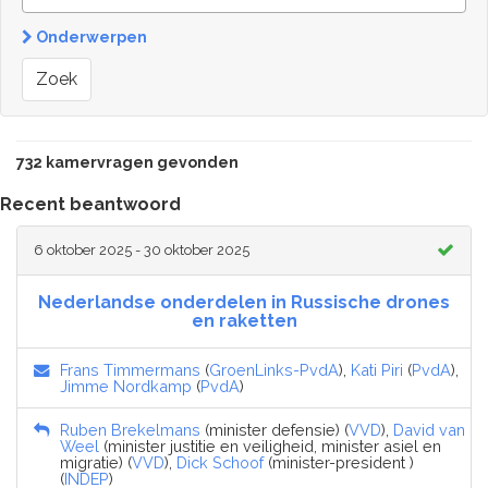
Onderwerpen
Zoek
732 kamervragen gevonden
Recent beantwoord
6 oktober 2025 - 30 oktober 2025
Nederlandse onderdelen in Russische drones
en raketten
Frans Timmermans
(
GroenLinks-PvdA
),
Kati Piri
(
PvdA
),
Jimme Nordkamp
(
PvdA
)
Ruben Brekelmans
(minister defensie) (
VVD
),
David van
Weel
(minister justitie en veiligheid, minister asiel en
migratie) (
VVD
),
Dick Schoof
(minister-president )
(
INDEP
)