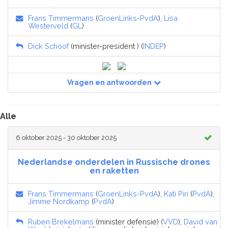
Frans Timmermans
(
GroenLinks-PvdA
),
Lisa
Westerveld
(
GL
)
Dick Schoof
(minister-president ) (
INDEP
)
Vragen en antwoorden
Alle
6 oktober 2025 - 30 oktober 2025
Nederlandse onderdelen in Russische drones
en raketten
Frans Timmermans
(
GroenLinks-PvdA
),
Kati Piri
(
PvdA
),
Jimme Nordkamp
(
PvdA
)
Ruben Brekelmans
(minister defensie) (
VVD
),
David van