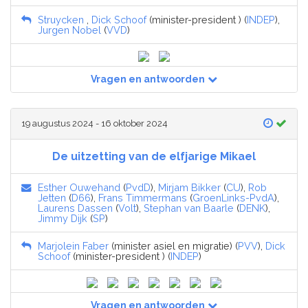
Struycken
,
Dick Schoof
(minister-president ) (
INDEP
),
Jurgen Nobel
(
VVD
)
Vragen en antwoorden
19 augustus 2024 - 16 oktober 2024
De uitzetting van de elfjarige Mikael
Esther Ouwehand
(
PvdD
),
Mirjam Bikker
(
CU
),
Rob
Jetten
(
D66
),
Frans Timmermans
(
GroenLinks-PvdA
),
Laurens Dassen
(
Volt
),
Stephan van Baarle
(
DENK
),
Jimmy Dijk
(
SP
)
Marjolein Faber
(minister asiel en migratie) (
PVV
),
Dick
Schoof
(minister-president ) (
INDEP
)
Vragen en antwoorden