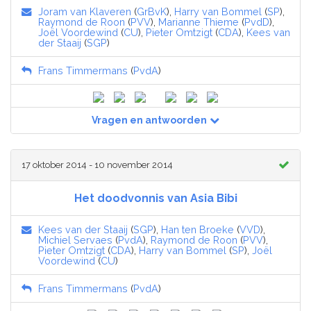
Joram van Klaveren
(
GrBvK
),
Harry van Bommel
(
SP
),
Raymond de Roon
(
PVV
),
Marianne Thieme
(
PvdD
),
Joël Voordewind
(
CU
),
Pieter Omtzigt
(
CDA
),
Kees van
der Staaij
(
SGP
)
Frans Timmermans
(
PvdA
)
Vragen en antwoorden
17 oktober 2014 - 10 november 2014
Het doodvonnis van Asia Bibi
Kees van der Staaij
(
SGP
),
Han ten Broeke
(
VVD
),
Michiel Servaes
(
PvdA
),
Raymond de Roon
(
PVV
),
Pieter Omtzigt
(
CDA
),
Harry van Bommel
(
SP
),
Joël
Voordewind
(
CU
)
Frans Timmermans
(
PvdA
)