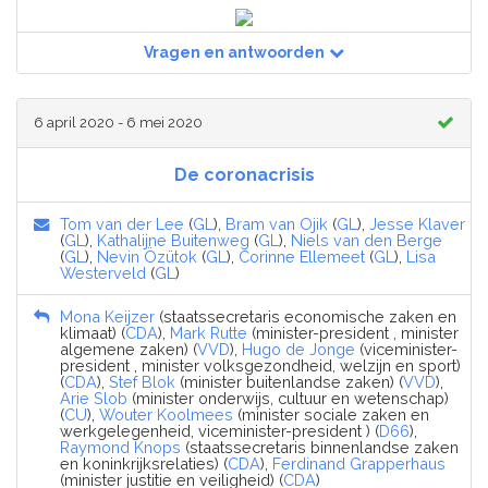
Vragen en antwoorden
6 april 2020 - 6 mei 2020
De coronacrisis
Tom van der Lee
(
GL
),
Bram van Ojik
(
GL
),
Jesse Klaver
(
GL
),
Kathalijne Buitenweg
(
GL
),
Niels van den Berge
(
GL
),
Nevin Özütok
(
GL
),
Corinne Ellemeet
(
GL
),
Lisa
Westerveld
(
GL
)
Mona Keijzer
(staatssecretaris economische zaken en
klimaat) (
CDA
),
Mark Rutte
(minister-president , minister
algemene zaken) (
VVD
),
Hugo de Jonge
(viceminister-
president , minister volksgezondheid, welzijn en sport)
(
CDA
),
Stef Blok
(minister buitenlandse zaken) (
VVD
),
Arie Slob
(minister onderwijs, cultuur en wetenschap)
(
CU
),
Wouter Koolmees
(minister sociale zaken en
werkgelegenheid, viceminister-president ) (
D66
),
Raymond Knops
(staatssecretaris binnenlandse zaken
en koninkrijksrelaties) (
CDA
),
Ferdinand Grapperhaus
(minister justitie en veiligheid) (
CDA
)