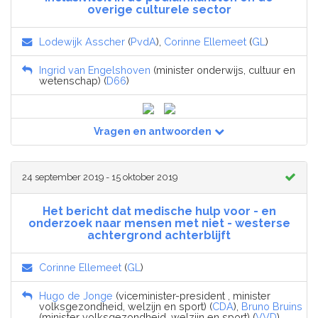
overige culturele sector
Lodewijk Asscher
(
PvdA
),
Corinne Ellemeet
(
GL
)
Ingrid van Engelshoven
(minister onderwijs, cultuur en
wetenschap) (
D66
)
Vragen en antwoorden
24 september 2019 - 15 oktober 2019
Het bericht dat medische hulp voor - en
onderzoek naar mensen met niet - westerse
achtergrond achterblijft
Corinne Ellemeet
(
GL
)
Hugo de Jonge
(viceminister-president , minister
volksgezondheid, welzijn en sport) (
CDA
),
Bruno Bruins
(minister volksgezondheid, welzijn en sport) (
VVD
)