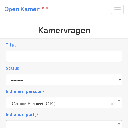
beta
Open Kamer
Kamervragen
Titel
Status
[invalid
name]
Indiener (persoon)
×
Corinne Ellemeet (C.E.)
Indiener (partij)