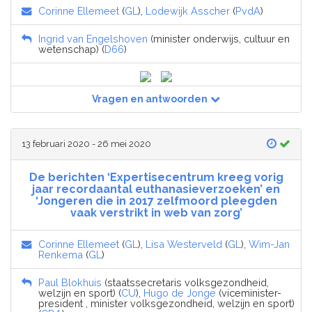
Corinne Ellemeet
(
GL
),
Lodewijk Asscher
(
PvdA
)
Ingrid van Engelshoven
(minister onderwijs, cultuur en
wetenschap) (
D66
)
Vragen en antwoorden
13 februari 2020 - 26 mei 2020
De berichten ‘Expertisecentrum kreeg vorig
jaar recordaantal euthanasieverzoeken’ en
‘Jongeren die in 2017 zelfmoord pleegden
vaak verstrikt in web van zorg’
Corinne Ellemeet
(
GL
),
Lisa Westerveld
(
GL
),
Wim-Jan
Renkema
(
GL
)
Paul Blokhuis
(staatssecretaris volksgezondheid,
welzijn en sport) (
CU
),
Hugo de Jonge
(viceminister-
president , minister volksgezondheid, welzijn en sport)