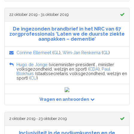
22 oktober 2019 - 31 oktober 2019
De ingezonden brandbrief in het NRC van 67
zorgprofessionals ‘Laten we de duurste ziekte
aanpakken – dementie’
Corinne Ellemeet
(
GL
),
Wim-Jan Renkema
(
GL
)
Hugo de Jonge
(viceminister-president , minister
volksgezondheid, welzijn en sport) (
CDA
),
Paul
Blokhuis
(staatssecretaris volksgezondheid, welzijn en
sport) (
CU
)
Vragen en antwoorden
2 oktober 2019 - 23 oktober 2019
Inclusiviteit in de podiumkunsten en de