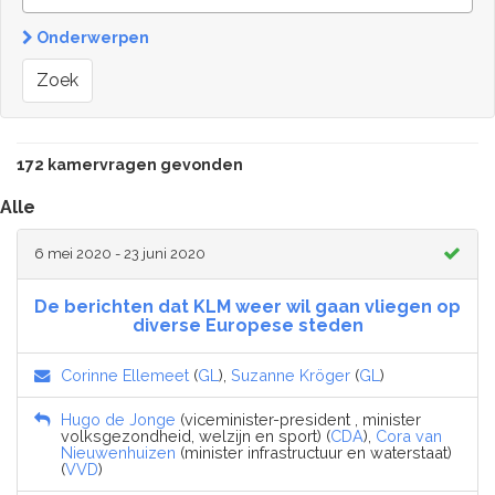
Onderwerpen
Zoek
172 kamervragen gevonden
Alle
6 mei 2020 - 23 juni 2020
De berichten dat KLM weer wil gaan vliegen op
diverse Europese steden
Corinne Ellemeet
(
GL
),
Suzanne Kröger
(
GL
)
Hugo de Jonge
(viceminister-president , minister
volksgezondheid, welzijn en sport) (
CDA
),
Cora van
Nieuwenhuizen
(minister infrastructuur en waterstaat)
(
VVD
)