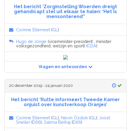
Het bericht ’Zorginstelling Woerden dreigt
gehandicapt stel uit elkaar te halen: ‘Het is
mensonterend’'
Corinne Ellemeet
(
GL
)
Hugo de Jonge
(viceminister-president , minister
volksgezondheid, welzijn en sport) (
CDA
)
Vragen en antwoorden
20 december 2019 - 24 januari 2020
Het bericht ‘Rutte informeert Tweede Kamer
onjuist over kunstverkoop Oranjes’
Corinne Ellemeet
(
GL
),
Nevin Özütok
(
GL
),
Joost
Sneller
(
D66
),
Salima Belhaj
(
D66
)