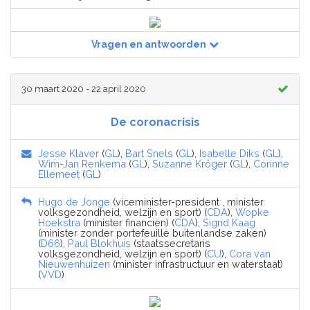
Vragen en antwoorden
30 maart 2020 - 22 april 2020
De coronacrisis
Jesse Klaver
(
GL
),
Bart Snels
(
GL
),
Isabelle Diks
(
GL
),
Wim-Jan Renkema
(
GL
),
Suzanne Kröger
(
GL
),
Corinne
Ellemeet
(
GL
)
Hugo de Jonge
(viceminister-president , minister
volksgezondheid, welzijn en sport) (
CDA
),
Wopke
Hoekstra
(minister financiën) (
CDA
),
Sigrid Kaag
(minister zonder portefeuille buitenlandse zaken)
(
D66
),
Paul Blokhuis
(staatssecretaris
volksgezondheid, welzijn en sport) (
CU
),
Cora van
Nieuwenhuizen
(minister infrastructuur en waterstaat)
(
VVD
)