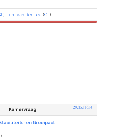
GL
),
Tom van der Lee
(
GL
)
2021Z11654
Kamervraag
Stabiliteits- en Groeipact
L
)