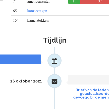
74
amendementen
11
37
65
kamervragen
154
kamerstukken
Tijdlijn
26 oktober 2021
Brief van de leden
geactualiseerde
gevoegd bij de memo