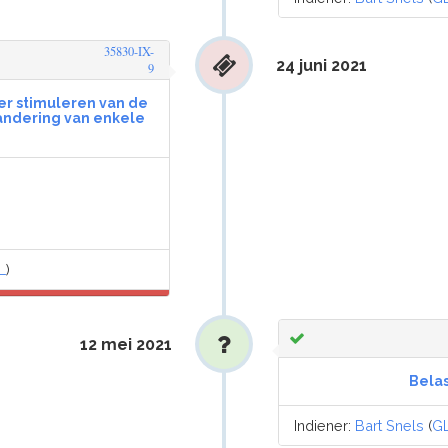
35830-IX-
24 juni 2021
9
er stimuleren van de
andering van enkele
L
)
12 mei 2021
Belas
Indiener:
Bart Snels
(
G