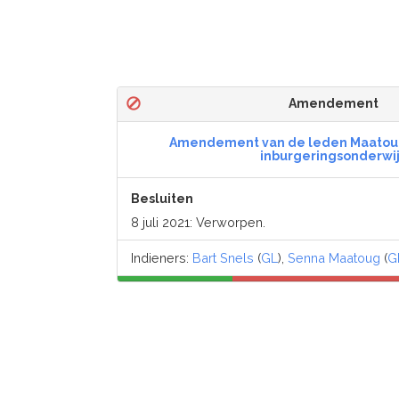
Amendement
Amendement van de leden Maatoug
inburgeringsonderwi
Besluiten
8 juli 2021: Verworpen.
Indieners:
Bart Snels
(
GL
),
Senna Maatoug
(
G