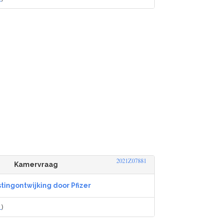
2021Z07881
Kamervraag
tingontwijking door Pfizer
L
)