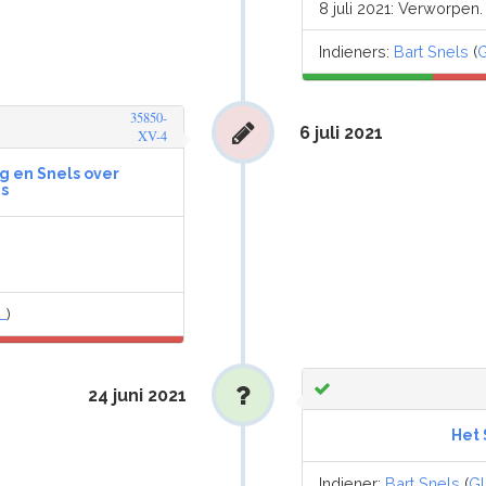
8 juli 2021: Verworpen.
Indieners:
Bart Snels
(
35850-
6 juli 2021
XV-4
 en Snels over
js
L
)
24 juni 2021
Het 
Indiener:
Bart Snels
(
G