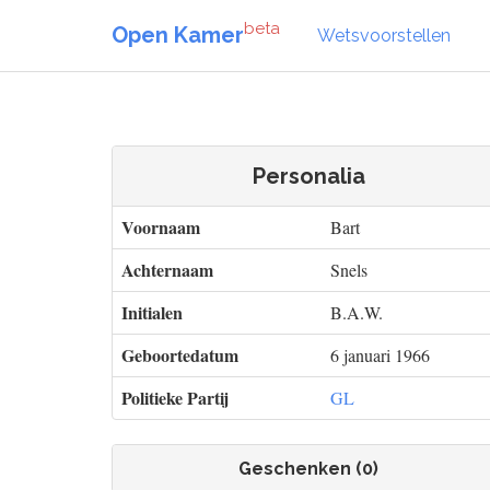
beta
Open Kamer
Wetsvoorstellen
Personalia
Voornaam
Bart
Achternaam
Snels
Initialen
B.A.W.
Geboortedatum
6 januari 1966
Politieke Partij
GL
Geschenken (0)