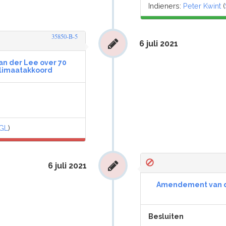
Indieners:
Peter Kwint
(
35850-B-5
6 juli 2021
n der Lee over 70
Klimaatakkoord
GL
)
6 juli 2021
Amendement van de
Besluiten