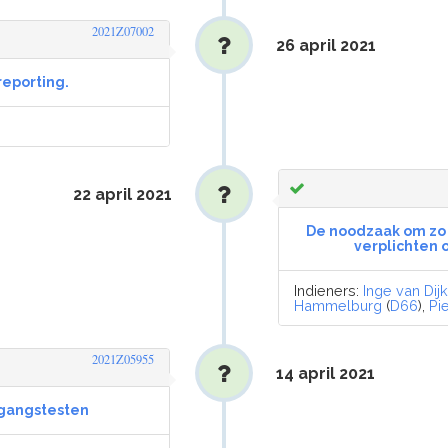
2021Z07002
26 april 2021
reporting.
22 april 2021
De noodzaak om zo s
verplichten o
Indieners:
Inge van Dij
Hammelburg
(
D66
),
Pi
2021Z05955
14 april 2021
egangstesten