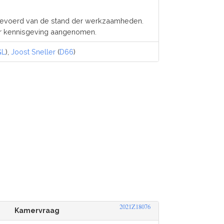
gevoerd van de stand der werkzaamheden.
r kennisgeving aangenomen.
GL
),
Joost Sneller
(
D66
)
2021Z18076
Kamervraag