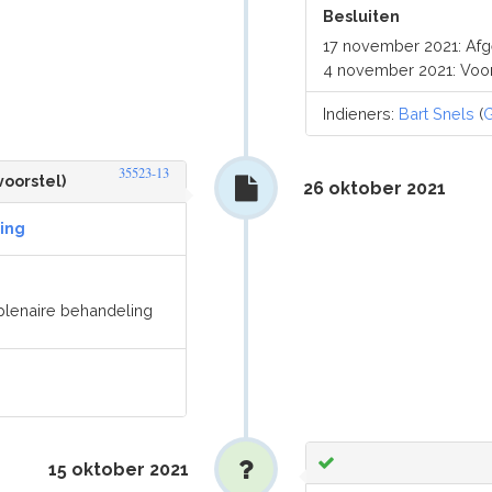
Besluiten
17 november 2021: Af
4 november 2021: Voo
Indieners:
Bart Snels
(
35523-13
voorstel)
26 oktober 2021
ing
plenaire behandeling
15 oktober 2021