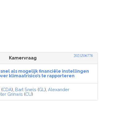
2021Z06778
Kamervraag
nel als mogelijk financiële instellingen
ver klimaatrisico’s te rapporteren
k
(
CDA
),
Bart Snels
(
GL
),
Alexander
eter Grinwis
(
CU
)