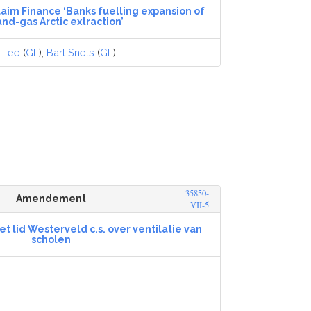
laim Finance ‘Banks fuelling expansion of
and-gas Arctic extraction’
 Lee
(
GL
),
Bart Snels
(
GL
)
35850-
Amendement
VII-5
lid Westerveld c.s. over ventilatie van
scholen