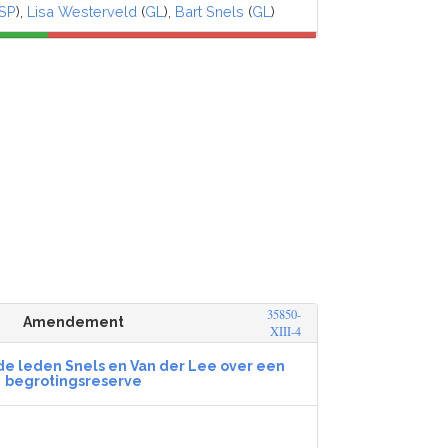
SP
),
Lisa Westerveld
(
GL
),
Bart Snels
(
GL
)
35850-
Amendement
XIII-4
 leden Snels en Van der Lee over een
begrotingsreserve