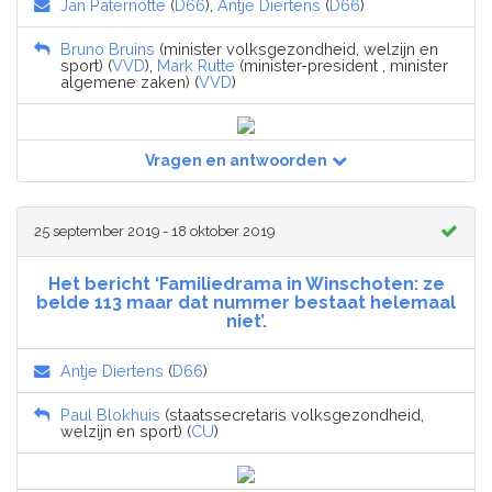
Jan Paternotte
(
D66
),
Antje Diertens
(
D66
)
Bruno Bruins
(minister volksgezondheid, welzijn en
sport) (
VVD
),
Mark Rutte
(minister-president , minister
algemene zaken) (
VVD
)
Vragen en antwoorden
25 september 2019 - 18 oktober 2019
Het bericht ‘Familiedrama in Winschoten: ze
belde 113 maar dat nummer bestaat helemaal
niet’.
Antje Diertens
(
D66
)
Paul Blokhuis
(staatssecretaris volksgezondheid,
welzijn en sport) (
CU
)