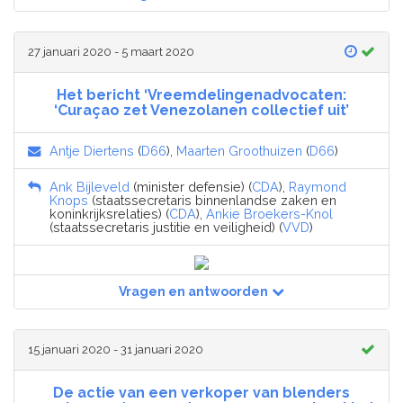
27 januari 2020 - 5 maart 2020
Het bericht ‘Vreemdelingenadvocaten:
‘Curaçao zet Venezolanen collectief uit’
Antje Diertens
(
D66
),
Maarten Groothuizen
(
D66
)
Ank Bijleveld
(minister defensie) (
CDA
),
Raymond
Knops
(staatssecretaris binnenlandse zaken en
koninkrijksrelaties) (
CDA
),
Ankie Broekers-Knol
(staatssecretaris justitie en veiligheid) (
VVD
)
Vragen en antwoorden
15 januari 2020 - 31 januari 2020
De actie van een verkoper van blenders