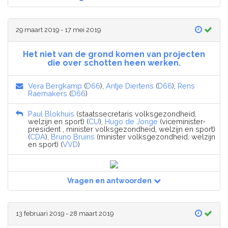
29 maart 2019 - 17 mei 2019
Het niet van de grond komen van projecten
die over schotten heen werken.
Vera Bergkamp
(
D66
),
Antje Diertens
(
D66
),
Rens
Raemakers
(
D66
)
Paul Blokhuis
(staatssecretaris volksgezondheid,
welzijn en sport) (
CU
),
Hugo de Jonge
(viceminister-
president , minister volksgezondheid, welzijn en sport)
(
CDA
),
Bruno Bruins
(minister volksgezondheid, welzijn
en sport) (
VVD
)
Vragen en antwoorden
13 februari 2019 - 28 maart 2019