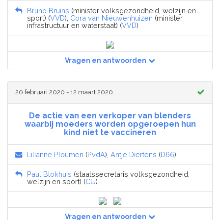
Bruno Bruins
(minister volksgezondheid, welzijn en
sport) (
VVD
),
Cora van Nieuwenhuizen
(minister
infrastructuur en waterstaat) (
VVD
)
Vragen en antwoorden
20 februari 2020 - 12 maart 2020
De actie van een verkoper van blenders
waarbij moeders worden opgeroepen hun
kind niet te vaccineren
Lilianne Ploumen
(
PvdA
),
Antje Diertens
(
D66
)
Paul Blokhuis
(staatssecretaris volksgezondheid,
welzijn en sport) (
CU
)
Vragen en antwoorden