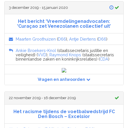
3 december 2019 - 15 januari 2020
Het bericht ‘Vreemdelingenadvocaten:
'Curaçao zet Venezolanen collectief uit’
Maarten Groothuizen
(
D66
),
Antje Diertens
(
D66
)
Ankie Broekers-Knol
(staatssecretaris justitie en
veiligheid) (
VVD
),
Raymond Knops
(staatssecretaris
binnenlandse zaken en koninkrijksrelaties) (
CDA
)
Vragen en antwoorden
22 november 2019 - 16 december 2019
Het racisme tijdens de voetbalwedstrijd FC
Den Bosch – Excelsior