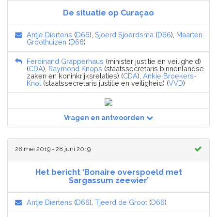
De situatie op Curaçao
Antje Diertens
(
D66
),
Sjoerd Sjoerdsma
(
D66
),
Maarten
Groothuizen
(
D66
)
Ferdinand Grapperhaus
(minister justitie en veiligheid)
(
CDA
),
Raymond Knops
(staatssecretaris binnenlandse
zaken en koninkrijksrelaties) (
CDA
),
Ankie Broekers-
Knol
(staatssecretaris justitie en veiligheid) (
VVD
)
Vragen en antwoorden
28 mei 2019 - 28 juni 2019
Het bericht ‘Bonaire overspoeld met
Sargassum zeewier’
Antje Diertens
(
D66
),
Tjeerd de Groot
(
D66
)