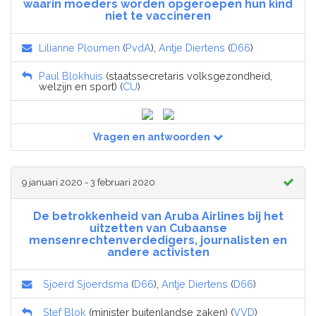
waarin moeders worden opgeroepen hun kind
niet te vaccineren
Lilianne Ploumen
(
PvdA
),
Antje Diertens
(
D66
)
Paul Blokhuis
(staatssecretaris volksgezondheid,
welzijn en sport) (
CU
)
Vragen en antwoorden
9 januari 2020 - 3 februari 2020
De betrokkenheid van Aruba Airlines bij het
uitzetten van Cubaanse
mensenrechtenverdedigers, journalisten en
andere activisten
Sjoerd Sjoerdsma
(
D66
),
Antje Diertens
(
D66
)
Stef Blok
(minister buitenlandse zaken) (
VVD
)