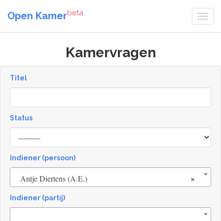
beta
Open Kamer
Kamervragen
Titel
Status
[invalid
name]
Indiener (persoon)
×
Antje Diertens (A.E.)
Indiener (partij)