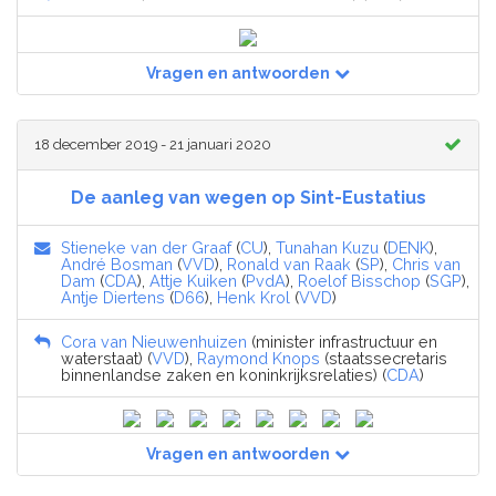
Vragen en antwoorden
18 december 2019 - 21 januari 2020
De aanleg van wegen op Sint-Eustatius
Stieneke van der Graaf
(
CU
),
Tunahan Kuzu
(
DENK
),
André Bosman
(
VVD
),
Ronald van Raak
(
SP
),
Chris van
Dam
(
CDA
),
Attje Kuiken
(
PvdA
),
Roelof Bisschop
(
SGP
),
Antje Diertens
(
D66
),
Henk Krol
(
VVD
)
Cora van Nieuwenhuizen
(minister infrastructuur en
waterstaat) (
VVD
),
Raymond Knops
(staatssecretaris
binnenlandse zaken en koninkrijksrelaties) (
CDA
)
Vragen en antwoorden