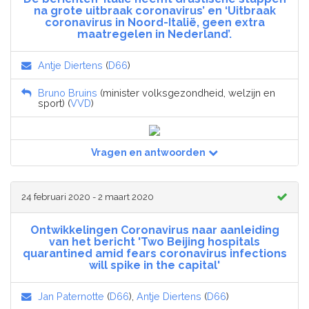
na grote uitbraak coronavirus’ en ‘Uitbraak
coronavirus in Noord-Italië, geen extra
maatregelen in Nederland’.
Antje Diertens
(
D66
)
Bruno Bruins
(minister volksgezondheid, welzijn en
sport) (
VVD
)
Vragen en antwoorden
24 februari 2020 - 2 maart 2020
Ontwikkelingen Coronavirus naar aanleiding
van het bericht 'Two Beijing hospitals
quarantined amid fears coronavirus infections
will spike in the capital'
Jan Paternotte
(
D66
),
Antje Diertens
(
D66
)