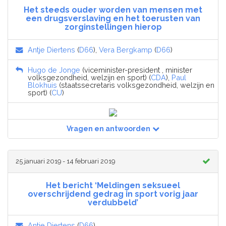
Het steeds ouder worden van mensen met
een drugsverslaving en het toerusten van
zorginstellingen hierop
Antje Diertens
(
D66
),
Vera Bergkamp
(
D66
)
Hugo de Jonge
(viceminister-president , minister
volksgezondheid, welzijn en sport) (
CDA
),
Paul
Blokhuis
(staatssecretaris volksgezondheid, welzijn en
sport) (
CU
)
Vragen en antwoorden
25 januari 2019 - 14 februari 2019
Het bericht ‘Meldingen seksueel
overschrijdend gedrag in sport vorig jaar
verdubbeld’
Antje Diertens
(
D66
)