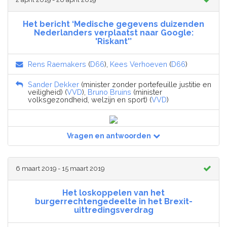
Het bericht ‘Medische gegevens duizenden
Nederlanders verplaatst naar Google:
'Riskant'’
Rens Raemakers
(
D66
),
Kees Verhoeven
(
D66
)
Sander Dekker
(minister zonder portefeuille justitie en
veiligheid) (
VVD
),
Bruno Bruins
(minister
volksgezondheid, welzijn en sport) (
VVD
)
Vragen en antwoorden
6 maart 2019 - 15 maart 2019
Het loskoppelen van het
burgerrechtengedeelte in het Brexit-
uittredingsverdrag