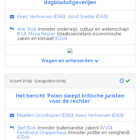
dagbladuitgeverijen
Kees Verhoeven
(
D66
),
Joost Sneller
(
D66
)
Arie Slob
(minister onderwijs, cultuur en wetenschap)
(
CU
),
Mona Keijzer
(staatssecretaris economische
zaken en klimaat) (
CDA
)
Vragen en antwoorden
21 juni 2019 - 9 augustus 2019
Het bericht ‘Polen sleept kritische juristen
voor de rechter’
Maarten Groothuizen
(
D66
),
Kees Verhoeven
(
D66
)
Stef Blok
(minister buitenlandse zaken) (
VVD
),
Ferdinand Grapperhaus
(minister justitie en veiligheid)
(
CDA
)