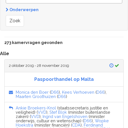
Onderwerpen
Zoek
273 kamervragen gevonden
Alle
2 oktober 2019 - 28 november 2019
Paspoorthandel op Malta
Monica den Boer
(
D66
),
Kees Verhoeven
(
D66
),
Maarten Groothuizen
(
D66
)
Ankie Broekers-Knol
(staatssecretaris justitie en
veiligheid) (
VVD
),
Stef Blok
(minister buitenlandse
zaken) (
VVD
),
Ingrid van Engelshoven
(minister
onderwijs, cultuur en wetenschap) (
D66
),
Wopke
Hoekstra
(minister financiën) (
CDA
),
Ferdinand