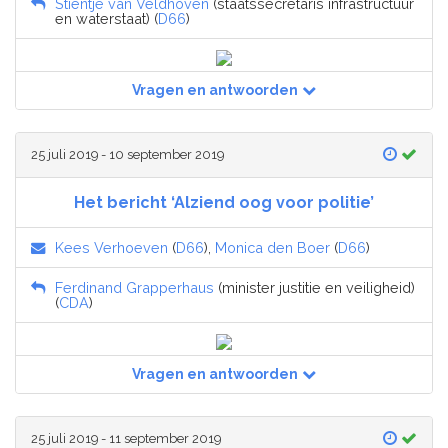
Stientje van Veldhoven
(staatssecretaris infrastructuur
en waterstaat) (
D66
)
Vragen en antwoorden
25 juli 2019 - 10 september 2019
Het bericht ‘Alziend oog voor politie’
Kees Verhoeven
(
D66
),
Monica den Boer
(
D66
)
Ferdinand Grapperhaus
(minister justitie en veiligheid)
(
CDA
)
Vragen en antwoorden
25 juli 2019 - 11 september 2019