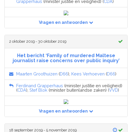
Grapperhaus
(minister justitie en veiligheid) (
CDA
)
Vragen en antwoorden
2 oktober 2019 - 30 oktober 2019
Het bericht ‘Family of murdered Maltese
journalist raise concerns over public inquiry’
Maarten Groothuizen
(
D66
),
Kees Verhoeven
(
D66
)
Ferdinand Grapperhaus
(minister justitie en veiligheid)
(
CDA
),
Stef Blok
(minister buitenlandse zaken) (
VVD
)
Vragen en antwoorden
18 september 2019 - 5 november 2019