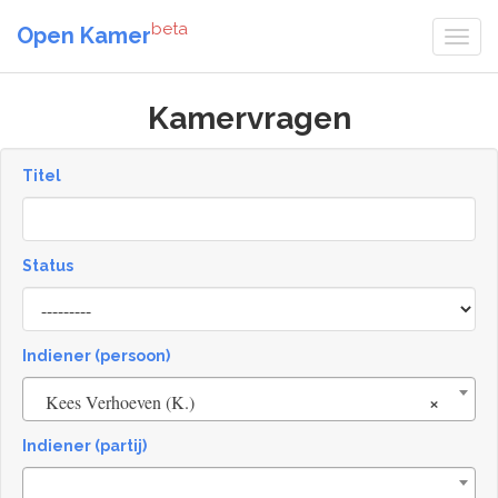
beta
Open Kamer
Kamervragen
Titel
Status
[invalid
name]
Indiener (persoon)
×
Kees Verhoeven (K.)
Indiener (partij)