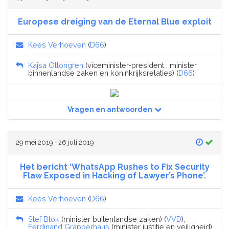
Europese dreiging van de Eternal Blue exploit
Kees Verhoeven
(
D66
)
Kajsa Ollongren
(viceminister-president , minister
binnenlandse zaken en koninkrijksrelaties) (
D66
)
Vragen en antwoorden
29 mei 2019 - 26 juli 2019
Het bericht ‘WhatsApp Rushes to Fix Security
Flaw Exposed in Hacking of Lawyer’s Phone’.
Kees Verhoeven
(
D66
)
Stef Blok
(minister buitenlandse zaken) (
VVD
),
Ferdinand Grapperhaus
(minister justitie en veiligheid)