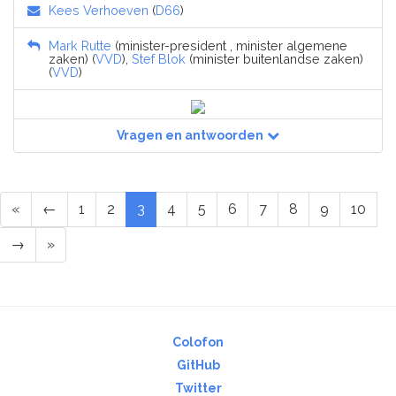
Kees Verhoeven
(
D66
)
Mark Rutte
(minister-president , minister algemene
zaken) (
VVD
),
Stef Blok
(minister buitenlandse zaken)
(
VVD
)
Vragen en antwoorden
«
←
1
2
3
4
5
6
7
8
9
10
→
»
Colofon
GitHub
Twitter