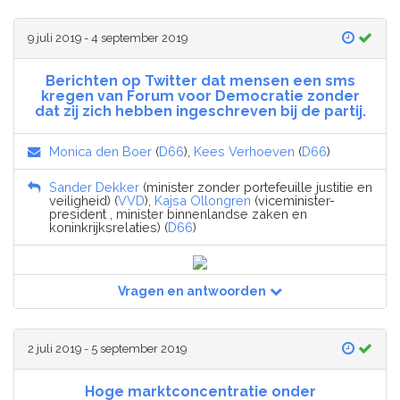
9 juli 2019 - 4 september 2019
Berichten op Twitter dat mensen een sms
kregen van Forum voor Democratie zonder
dat zij zich hebben ingeschreven bij de partij.
Monica den Boer
(
D66
),
Kees Verhoeven
(
D66
)
Sander Dekker
(minister zonder portefeuille justitie en
veiligheid) (
VVD
),
Kajsa Ollongren
(viceminister-
president , minister binnenlandse zaken en
koninkrijksrelaties) (
D66
)
Vragen en antwoorden
2 juli 2019 - 5 september 2019
Hoge marktconcentratie onder