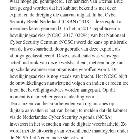
waar mogelijk, gemitigeerd. Ten aanzien van Eternal Blue
kan gezegd worden dat het kabinet bekend is met deze
exploit en de dreiging die daarvan uitgaat. In het Cyber
Security Beeld Nederland (CSBN) 2018 is deze exploit al
meerdere keren genoemd3. In het in 2017 gepubliceerde
beveiligingsadvies (NCSC-2017–02294) van het Nationaal
Cyber Security Centrum (NCSC) werd de kans op misbruik
van de kwetsbaarheid, door gebruik van deze exploit, als
«hoog» geclassificeerd. Deze classificatie was vanwege
actief misbruik van deze kwetsbaarheid, met een hoge kans
op schade wanneer een organisatie getroffen wordt. Dit
beveiligingsadvies is nog steeds van kracht. Het NCSC blijft
de ontwikkelingen nauwlettend volgen en indien er reden toe
is zal het beveiligingsadvies worden aangepast. Op dit
moment is daar echter geen aanleiding voor.
Ten aanzien van het voorbereiden van organisaties op
digitale aanvallen is het van belang te melden dat dit kabinet
via de Nederlandse Cyber Security Agenda (NCSA)
investeert in het versterken van de digitale weerbaarheid. Zo
wordt met de uitvoering van verschillende maatregelen onder
de NCSA het Nederlandse stelsel van