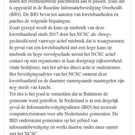
reden het overheidsbrede patchbeleid aan te passen, zoals dat
is opgesteld in de Baseline Informatiebeveiliging Overheid6
(BIO). De BIO bevat ten aanzien van kwetsbaarheden en
patches de volgende bepalingen:
Zoals gezegd wordt de kans op misbruik van deze
kwetsbaarheid sinds 2017 door het NCSC als «hoog»
geclassificeerd vanwege actief misbruik dat is waargenomen.
In geval van een kwetsbaarheid met een hoge kans op
misbruik en hoge vervolgschade neemt het NCSC actief
contact op met organisaties in haar doelgroep (rijksoverheid,
vitale bedrijven), met het advies direct actie te ondernemen.
Het beveiligingsadvies van het NCSC omtrent deze
kwetsbaarheid en de daarmee samengaande maatregelen zijn
nog steeds van kracht.
Tot slot is het goed te vermelden dat in Baltimore de
gemeente werd getroffen. In Nederland is in een dergelijk
geval de Informatiebeveiligingsdienst (IBD) het sectorale
computercrisisteam voor alle Nederlandse gemeenten. De
IBD ondersteunt gemeenten op het gebied van
informatiebeveiliging en werkt daartoe onder meer samen
met het NCSC.