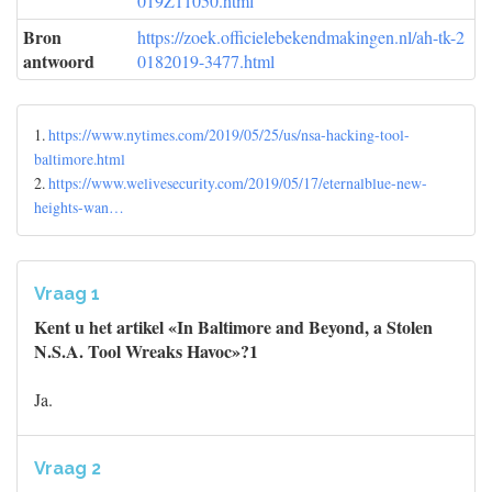
019Z11050.html
Bron
https://zoek.officielebekendmakingen.nl/ah-tk-2
antwoord
0182019-3477.html
1.
https://www.nytimes.com/2019/05/25/us/nsa-hacking-tool-
baltimore.html
2.
https://www.welivesecurity.com/2019/05/17/eternalblue-new-
heights-wan…
Vraag 1
Kent u het artikel «In Baltimore and Beyond, a Stolen
N.S.A. Tool Wreaks Havoc»?1
Ja.
Vraag 2