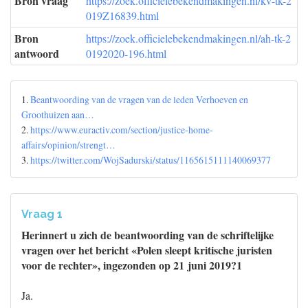
Bron vraag
https://zoek.officielebekendmakingen.nl/kv-tk-2
019Z16839.html
Bron
https://zoek.officielebekendmakingen.nl/ah-tk-2
antwoord
0192020-196.html
1.
Beantwoording van de vragen van de leden Verhoeven en
Groothuizen aan…
2.
https://www.euractiv.com/section/justice-home-
affairs/opinion/strengt…
3.
https://twitter.com/WojSadurski/status/1165615111140069377
Vraag 1
Herinnert u zich de beantwoording van de schriftelijke
vragen over het bericht «Polen sleept kritische juristen
voor de rechter», ingezonden op 21 juni 2019?1
Ja.