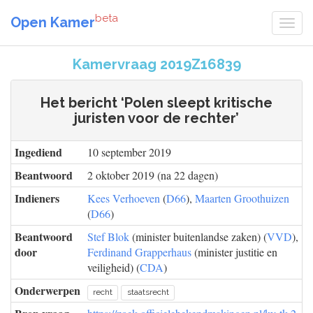
beta
Open Kamer
Kamervraag 2019Z16839
Het bericht ‘Polen sleept kritische
juristen voor de rechter’
Ingediend
10 september 2019
Beantwoord
2 oktober 2019 (na 22 dagen)
Indieners
Kees Verhoeven
(
D66
),
Maarten Groothuizen
(
D66
)
Beantwoord
Stef Blok
(minister buitenlandse zaken) (
VVD
),
door
Ferdinand Grapperhaus
(minister justitie en
veiligheid) (
CDA
)
Onderwerpen
recht
staatsrecht