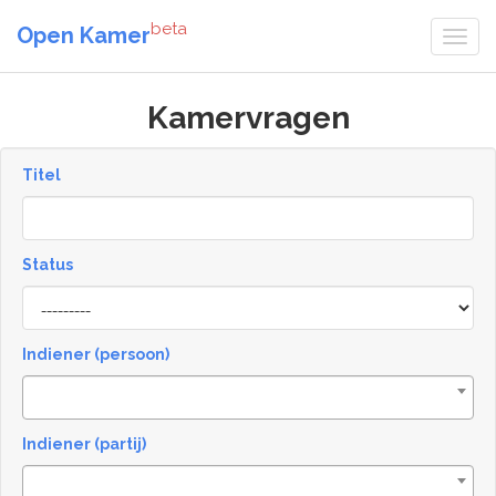
beta
Open Kamer
Kamervragen
Titel
Status
[invalid
name]
Indiener (persoon)
Indiener (partij)