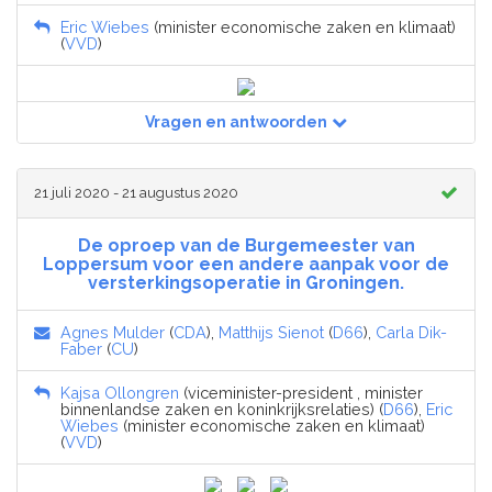
Eric Wiebes
(minister economische zaken en klimaat)
(
VVD
)
Vragen en antwoorden
21 juli 2020 - 21 augustus 2020
De oproep van de Burgemeester van
Loppersum voor een andere aanpak voor de
versterkingsoperatie in Groningen.
Agnes Mulder
(
CDA
),
Matthijs Sienot
(
D66
),
Carla Dik-
Faber
(
CU
)
Kajsa Ollongren
(viceminister-president , minister
binnenlandse zaken en koninkrijksrelaties) (
D66
),
Eric
Wiebes
(minister economische zaken en klimaat)
(
VVD
)