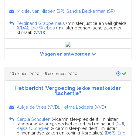
Michiel van Nispen
(
SP
),
Sandra Beckerman
(
SP
)
Ferdinand Grapperhaus
(minister justitie en veiligheid)
(
CDA
),
Eric Wiebes
(minister economische zaken en
klimaat) (
VVD
)
Vragen en antwoorden
26 oktober 2020 - 18 december 2020
Het bericht 'Vergoeding lekke mestkelder
‘lachertje’'
Aukje de Vries
(
VVD
),
Helma Lodders
(
VVD
)
Carola Schouten
(viceminister-president , minister
landbouw, visserij, voedselzekerheid en natuur) (
CU
),
Kajsa Ollongren
(viceminister-president , minister
binnenlandse zaken en koninkrijksrelaties) (
D66
),
Eric