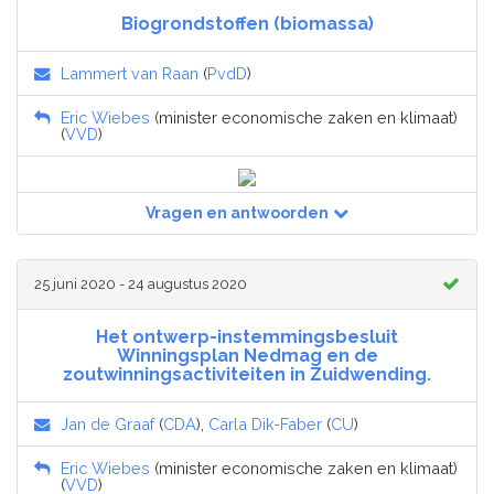
Biogrondstoffen (biomassa)
Lammert van Raan
(
PvdD
)
Eric Wiebes
(minister economische zaken en klimaat)
(
VVD
)
Vragen en antwoorden
25 juni 2020 - 24 augustus 2020
Het ontwerp-instemmingsbesluit
Winningsplan Nedmag en de
zoutwinningsactiviteiten in Zuidwending.
Jan de Graaf
(
CDA
),
Carla Dik-Faber
(
CU
)
Eric Wiebes
(minister economische zaken en klimaat)
(
VVD
)