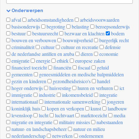
Onderwerpen
[invalid
afval
arbeidsomstandigheden
arbeidsvoorwaarden
name]
basisonderwijs
begroting
belasting
beroepsonderwijs
bestuur
bestuursrecht
bezwaar en klachten
bodem
bouwen en verbouwen
bouwnijverheid
burgerlijk recht
criminaliteit
cultuur
cultuur en recreatie
defensie
de nederlandse antillen en aruba
dieren
economie
emigratie
energie
ethiek
europese zaken
financieel toezicht
financiën
fiscaal
geluid
gemeenten
geneesmiddelen en medische hulpmiddelen
gezin en kinderen
gezondheidsrisico's
handel
hoger onderwijs
huisvesting
huren en verhuren
ict
immigratie
industrie
inkomensbeleid
integratie
internationaal
internationale samenwerking
jongeren
koninklijk huis
kopen en verkopen
kunst
landbouw
levensloop
lucht
luchtvaart
markttoezicht
media
migratie en integratie
militaire missies
nabestaanden
natuur- en landschapsbeheer
natuur en milieu
nederlanderschap
netwerken
ondernemen