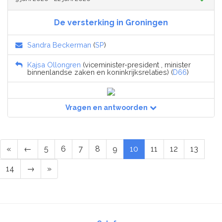
De versterking in Groningen
Sandra Beckerman
(
SP
)
Kajsa Ollongren
(viceminister-president , minister
binnenlandse zaken en koninkrijksrelaties) (
D66
)
Vragen en antwoorden
«
←
5
6
7
8
9
10
11
12
13
14
→
»