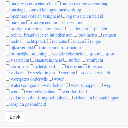
onderwijs en wetenschap
onderzoek en wetenschap
ontslag
ontwikkelingssamenwerking
openbare orde en veiligheid
organisatie en beleid
ouderen
overige economische sectoren
overige vormen van onderwijs
parlement
planten
politie, brandweer en hulpdiensten
provincies
rampen
recht
rechtspraak
recreatie
reizen
religie
rijksoverheid
ruimte en infrastructuur
ruimtelijke ordening
sociale zekerheid
spoor
sport
staatsrecht
staatsveiligheid
stoffen
strafrecht
terrorisme
tijdelijk verblijf
toerisme
transport
verkeer
verzekeringen
voeding
voedselkwaliteit
voortgezet onderwijs
water
waterkeringen en waterbeheer
waterschappen
weg
werk
werkgelegenheid
werkloosheid
ziekte en arbeidsongeschiktheid
ziekten en behandelingen
zorg en gezondheid
Zoek