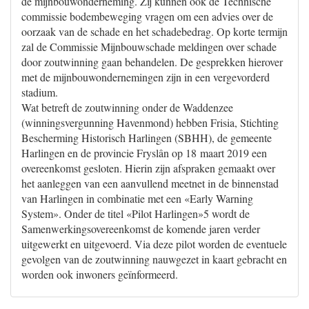
de mijnbouwonderneming. Zij kunnen ook de Technische
commissie bodembeweging vragen om een advies over de
oorzaak van de schade en het schadebedrag. Op korte termijn
zal de Commissie Mijnbouwschade meldingen over schade
door zoutwinning gaan behandelen. De gesprekken hierover
met de mijnbouwondernemingen zijn in een vergevorderd
stadium.
Wat betreft de zoutwinning onder de Waddenzee
(winningsvergunning Havenmond) hebben Frisia, Stichting
Bescherming Historisch Harlingen (SBHH), de gemeente
Harlingen en de provincie Fryslân op 18 maart 2019 een
overeenkomst gesloten. Hierin zijn afspraken gemaakt over
het aanleggen van een aanvullend meetnet in de binnenstad
van Harlingen in combinatie met een «Early Warning
System». Onder de titel «Pilot Harlingen»5 wordt de
Samenwerkingsovereenkomst de komende jaren verder
uitgewerkt en uitgevoerd. Via deze pilot worden de eventuele
gevolgen van de zoutwinning nauwgezet in kaart gebracht en
worden ook inwoners geïnformeerd.