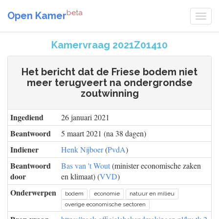
beta
Open Kamer
Kamervraag 2021Z01410
Het bericht dat de Friese bodem niet
meer terugveert na ondergrondse
zoutwinning
Ingediend
26 januari 2021
Beantwoord
5 maart 2021 (na 38 dagen)
Indiener
Henk Nijboer
(
PvdA
)
Beantwoord
Bas van 't Wout
(minister economische zaken
door
en klimaat) (
VVD
)
Onderwerpen
bodem
economie
natuur en milieu
overige economische sectoren