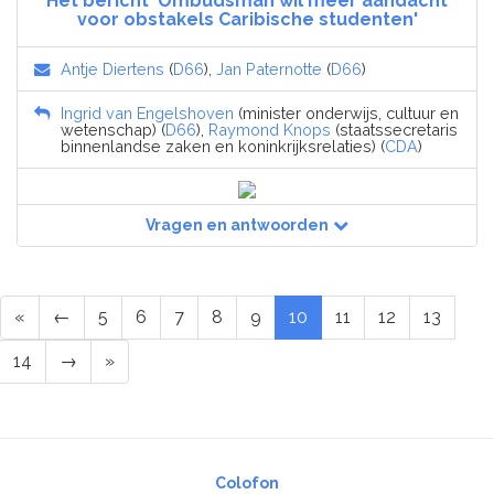
Het bericht 'Ombudsman wil meer aandacht
voor obstakels Caribische studenten'
Antje Diertens
(
D66
),
Jan Paternotte
(
D66
)
Ingrid van Engelshoven
(minister onderwijs, cultuur en
wetenschap) (
D66
),
Raymond Knops
(staatssecretaris
binnenlandse zaken en koninkrijksrelaties) (
CDA
)
Vragen en antwoorden
«
←
5
6
7
8
9
10
11
12
13
14
→
»
Colofon