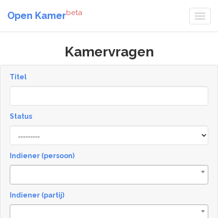
beta
Open Kamer
Kamervragen
Titel
Status
[invalid
name]
Indiener (persoon)
Indiener (partij)