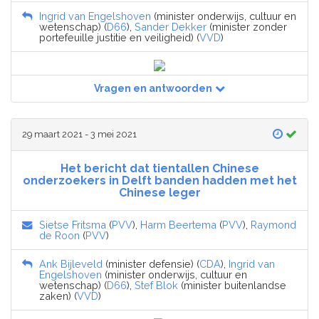
Ingrid van Engelshoven
(minister onderwijs, cultuur en
wetenschap) (
D66
),
Sander Dekker
(minister zonder
portefeuille justitie en veiligheid) (
VVD
)
Vragen en antwoorden
29 maart 2021 - 3 mei 2021
Het bericht dat tientallen Chinese
onderzoekers in Delft banden hadden met het
Chinese leger
Sietse Fritsma
(
PVV
),
Harm Beertema
(
PVV
),
Raymond
de Roon
(
PVV
)
Ank Bijleveld
(minister defensie) (
CDA
),
Ingrid van
Engelshoven
(minister onderwijs, cultuur en
wetenschap) (
D66
),
Stef Blok
(minister buitenlandse
zaken) (
VVD
)