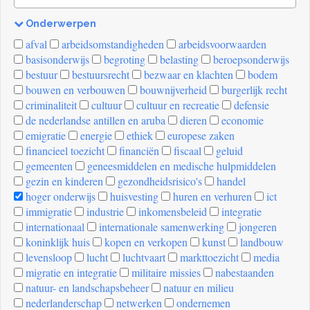
Onderwerpen
[invalid
afval
arbeidsomstandigheden
arbeidsvoorwaarden
name]
basisonderwijs
begroting
belasting
beroepsonderwijs
bestuur
bestuursrecht
bezwaar en klachten
bodem
bouwen en verbouwen
bouwnijverheid
burgerlijk recht
criminaliteit
cultuur
cultuur en recreatie
defensie
de nederlandse antillen en aruba
dieren
economie
emigratie
energie
ethiek
europese zaken
financieel toezicht
financiën
fiscaal
geluid
gemeenten
geneesmiddelen en medische hulpmiddelen
gezin en kinderen
gezondheidsrisico's
handel
hoger onderwijs
huisvesting
huren en verhuren
ict
immigratie
industrie
inkomensbeleid
integratie
internationaal
internationale samenwerking
jongeren
koninklijk huis
kopen en verkopen
kunst
landbouw
levensloop
lucht
luchtvaart
markttoezicht
media
migratie en integratie
militaire missies
nabestaanden
natuur- en landschapsbeheer
natuur en milieu
nederlanderschap
netwerken
ondernemen