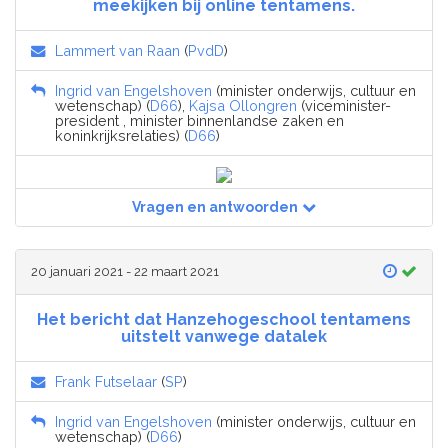
meekijken bij online tentamens.
Lammert van Raan
(
PvdD
)
Ingrid van Engelshoven
(minister onderwijs, cultuur en
wetenschap) (
D66
),
Kajsa Ollongren
(viceminister-
president , minister binnenlandse zaken en
koninkrijksrelaties) (
D66
)
Vragen en antwoorden
20 januari 2021 - 22 maart 2021
Het bericht dat Hanzehogeschool tentamens
uitstelt vanwege datalek
Frank Futselaar
(
SP
)
Ingrid van Engelshoven
(minister onderwijs, cultuur en
wetenschap) (
D66
)