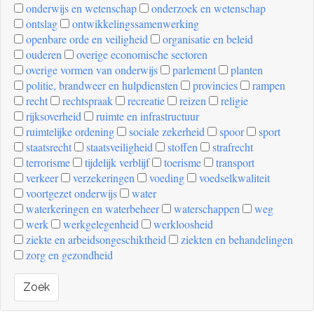
onderwijs en wetenschap
onderzoek en wetenschap
ontslag
ontwikkelingssamenwerking
openbare orde en veiligheid
organisatie en beleid
ouderen
overige economische sectoren
overige vormen van onderwijs
parlement
planten
politie, brandweer en hulpdiensten
provincies
rampen
recht
rechtspraak
recreatie
reizen
religie
rijksoverheid
ruimte en infrastructuur
ruimtelijke ordening
sociale zekerheid
spoor
sport
staatsrecht
staatsveiligheid
stoffen
strafrecht
terrorisme
tijdelijk verblijf
toerisme
transport
verkeer
verzekeringen
voeding
voedselkwaliteit
voortgezet onderwijs
water
waterkeringen en waterbeheer
waterschappen
weg
werk
werkgelegenheid
werkloosheid
ziekte en arbeidsongeschiktheid
ziekten en behandelingen
zorg en gezondheid
Zoek