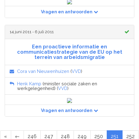
Vragen en antwoorden
14 juni 2011 - 6 juli 2011
Een proactieve informatie en
communicatiestrategie van de EU op het
terrein van arbeidsmigratie
Cora van Nieuwenhuizen
(
VVD
)
Henk Kamp
(minister sociale zaken en
werkgelegenheid) (
VVD
)
Vragen en antwoorden
«
←
246
247
248
249
250
251
252