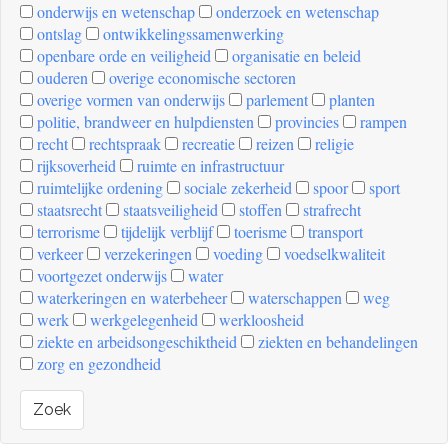
onderwijs en wetenschap
onderzoek en wetenschap
ontslag
ontwikkelingssamenwerking
openbare orde en veiligheid
organisatie en beleid
ouderen
overige economische sectoren
overige vormen van onderwijs
parlement
planten
politie, brandweer en hulpdiensten
provincies
rampen
recht
rechtspraak
recreatie
reizen
religie
rijksoverheid
ruimte en infrastructuur
ruimtelijke ordening
sociale zekerheid
spoor
sport
staatsrecht
staatsveiligheid
stoffen
strafrecht
terrorisme
tijdelijk verblijf
toerisme
transport
verkeer
verzekeringen
voeding
voedselkwaliteit
voortgezet onderwijs
water
waterkeringen en waterbeheer
waterschappen
weg
werk
werkgelegenheid
werkloosheid
ziekte en arbeidsongeschiktheid
ziekten en behandelingen
zorg en gezondheid
Zoek