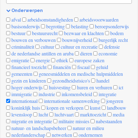
Onderwerpen
[invalid
afval
arbeidsomstandigheden
arbeidsvoorwaarden
name]
basisonderwijs
begroting
belasting
beroepsonderwijs
bestuur
bestuursrecht
bezwaar en klachten
bodem
bouwen en verbouwen
bouwnijverheid
burgerlijk recht
criminaliteit
cultuur
cultuur en recreatie
defensie
de nederlandse antillen en aruba
dieren
economie
emigratie
energie
ethiek
europese zaken
financieel toezicht
financiën
fiscaal
geluid
gemeenten
geneesmiddelen en medische hulpmiddelen
gezin en kinderen
gezondheidsrisico's
handel
hoger onderwijs
huisvesting
huren en verhuren
ict
immigratie
industrie
inkomensbeleid
integratie
internationaal
internationale samenwerking
jongeren
koninklijk huis
kopen en verkopen
kunst
landbouw
levensloop
lucht
luchtvaart
markttoezicht
media
migratie en integratie
militaire missies
nabestaanden
natuur- en landschapsbeheer
natuur en milieu
nederlanderschap
netwerken
ondernemen