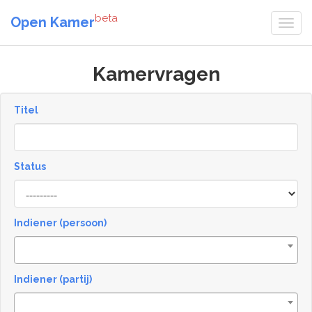
beta
Open Kamer
Kamervragen
Titel
Status
[invalid
name]
Indiener (persoon)
Indiener (partij)