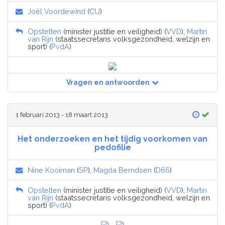
Joël Voordewind
(
CU
)
Opstelten
(minister justitie en veiligheid) (
VVD
),
Martin
van Rijn
(staatssecretaris volksgezondheid, welzijn en
sport) (
PvdA
)
Vragen en antwoorden
1 februari 2013 - 18 maart 2013
Het onderzoeken en het tijdig voorkomen van
pedofilie
Nine Kooiman
(
SP
),
Magda Berndsen
(
D66
)
Opstelten
(minister justitie en veiligheid) (
VVD
),
Martin
van Rijn
(staatssecretaris volksgezondheid, welzijn en
sport) (
PvdA
)