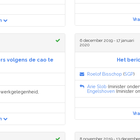
Vr
n
6 december 2019 - 17 januari
2020
rs volgens de cao te
Het beric
Roelof Bisschop
(
SGP
)
Arie Slob
(minister onder
Engelshoven
(minister on
n werkgelegenheid,
Vr
n
8 november 2019 - 13 decembe