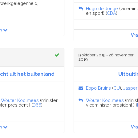
n werkgelegenheid,
Hugo de Jonge
(vicemini
en sport) (
CDA
)
n
Vr
9 oktober 2019 - 26 november
2019
ht uit het buitenland
Uitbuit
Eppo Bruins
(
CU
),
Jasper 
,
Wouter Koolmees
(minister
Wouter Koolmees
(minis
er-president ) (
D66
)
viceminister-president ) (
n
Vr