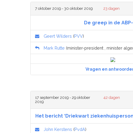
7 oktober 2019 - 30 oktober 2019
23 dagen
De greep in de ABP
Geert Wilders
(
PVV
)
Mark Rutte
(minister-president , minister alg
Vragen en antwoorde
17 september 2019 - 29 oktober
42 dagen
2019
Het bericht ‘Driekwart ziekenhuisperso
John Kerstens
(
PvdA
)