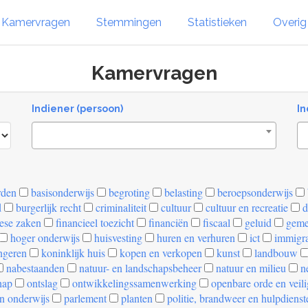
Kamervragen
Stemmingen
Statistieken
Overi
Kamervragen
Indiener (persoon)
In
rden
basisonderwijs
begroting
belasting
beroepsonderwijs
d
burgerlijk recht
criminaliteit
cultuur
cultuur en recreatie
d
ese zaken
financieel toezicht
financiën
fiscaal
geluid
geme
hoger onderwijs
huisvesting
huren en verhuren
ict
immigra
ngeren
koninklijk huis
kopen en verkopen
kunst
landbouw
nabestaanden
natuur- en landschapsbeheer
natuur en milieu
ne
hap
ontslag
ontwikkelingssamenwerking
openbare orde en veil
n onderwijs
parlement
planten
politie, brandweer en hulpdienst