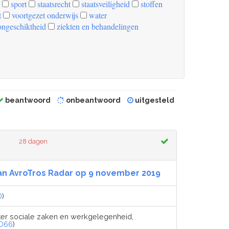
sport
staatsrecht
staatsveiligheid
stoffen
t
voortgezet onderwijs
water
ongeschiktheid
ziekten en behandelingen
beantwoord
onbeantwoord
uitgesteld
28 dagen
an AvroTros Radar op 9 november 2019
D
)
ter sociale zaken en werkgelegenheid,
D66
)