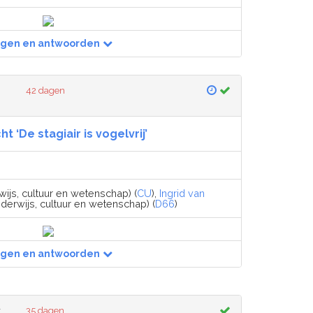
agen en antwoorden
42 dagen
ht ‘De stagiair is vogelvrij’
wijs, cultuur en wetenschap) (
CU
),
Ingrid van
derwijs, cultuur en wetenschap) (
D66
)
agen en antwoorden
r
35 dagen