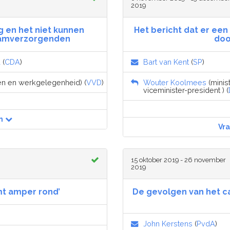
2019
g en het niet kunnen
Het bericht dat er een
aamverzorgenden
doo
d
(
CDA
)
Bart van Kent
(
SP
)
ken en werkgelegenheid) (
VVD
)
Wouter Koolmees
(minis
viceminister-president ) (
n
Vr
15 oktober 2019 - 26 november
2019
mt amper rond’
De gevolgen van het ca
John Kerstens
(
PvdA
)