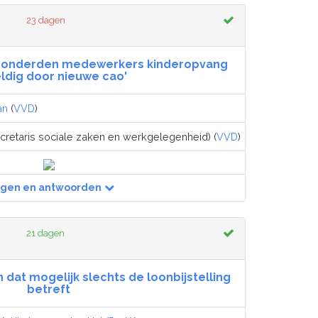
23 dagen
 honderden medewerkers kinderopvang
ldig door nieuwe cao'
an
(
VVD
)
cretaris sociale zaken en werkgelegenheid) (
VVD
)
agen en antwoorden
21 dagen
 dat mogelijk slechts de loonbijstelling
betreft