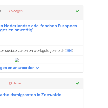
r
26 dagen
isen Nederlandse cdc-fondsen Europees
gezien onwettig’
ter sociale zaken en werkgelegenheid) (
D66
)
agen en antwoorden
55 dagen
n arbeidsmigranten in Zeewolde