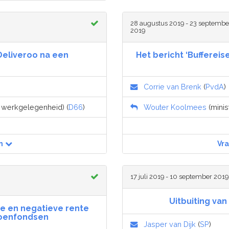
28 augustus 2019 - 23 septembe
2019
Deliveroo na een
Het bericht ‘Buffere
Corrie van Brenk
(
PvdA
)
n werkgelegenheid) (
D66
)
Wouter Koolmees
(minis
n
Vr
17 juli 2019 - 10 september 2019
Uitbuiting va
e en negatieve rente
ioenfondsen
Jasper van Dijk
(
SP
)