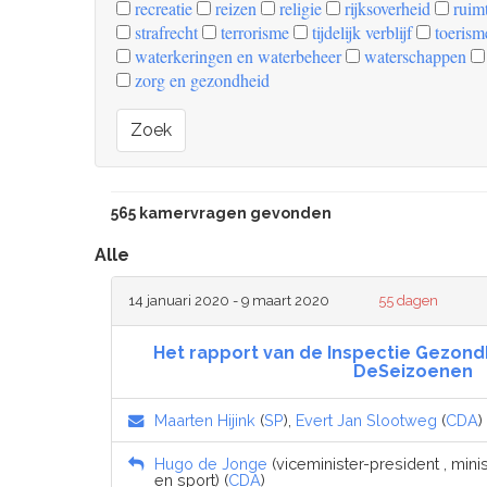
recreatie
reizen
religie
rijksoverheid
ruimt
strafrecht
terrorisme
tijdelijk verblijf
toerism
waterkeringen en waterbeheer
waterschappen
zorg en gezondheid
Zoek
565 kamervragen gevonden
Alle
14 januari 2020 - 9 maart 2020
55 dagen
Het rapport van de Inspectie Gezond
DeSeizoenen
Maarten Hijink
(
SP
),
Evert Jan Slootweg
(
CDA
)
Hugo de Jonge
(viceminister-president , min
en sport) (
CDA
)