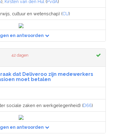
A
),
Kirsten van den Hul
(
PvdA
)
rwijs, cultuur en wetenschap) (
CU
)
agen en antwoorden
42 dagen
spraak dat Deliveroo zijn medewerkers
sioen moet betalen
ter sociale zaken en werkgelegenheid) (
D66
)
agen en antwoorden