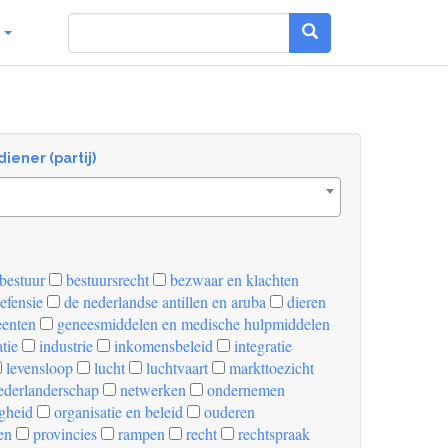
g
diener (partij)
bestuur
bestuursrecht
bezwaar en klachten
efensie
de nederlandse antillen en aruba
dieren
enten
geneesmiddelen en medische hulpmiddelen
tie
industrie
inkomensbeleid
integratie
levensloop
lucht
luchtvaart
markttoezicht
derlanderschap
netwerken
ondernemen
igheid
organisatie en beleid
ouderen
en
provincies
rampen
recht
rechtspraak