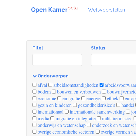
beta
Open Kamer
Wetsvoorstellen
Titel
Status
[invalid
name]
Onderwerpen
[invalid
afval
arbeidsomstandigheden
arbeidsvoorwaa
name]
bodem
bouwen en verbouwen
bouwnijverhei
economie
emigratie
energie
ethiek
europ
gezin en kinderen
gezondheidsrisico's
handel
internationaal
internationale samenwerking
jo
media
migratie en integratie
militaire missies
onderwijs en wetenschap
onderzoek en wetensc
overige economische sectoren
overige vormen va