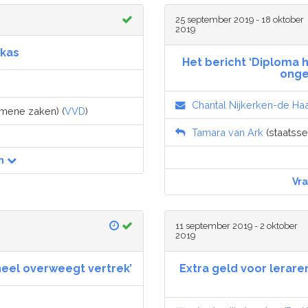
25 september 2019 - 18 oktober
2019
-kas
Het bericht ‘Diploma
onge
Chantal Nijkerken-de Ha
emene zaken) (
VVD
)
Tamara van Ark
(staatsse
n
Vr
11 september 2019 - 2 oktober
2019
neel overweegt vertrek’
Extra geld voor leraren