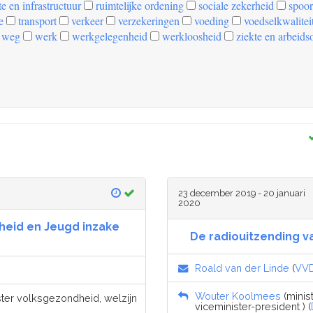
e en infrastructuur
ruimtelijke ordening
sociale zekerheid
spoor
e
transport
verkeer
verzekeringen
voeding
voedselkwalitei
weg
werk
werkgelegenheid
werkloosheid
ziekte en arbeids
23 december 2019 - 20 januari
2020
heid en Jeugd inzake
De radiouitzending v
Roald van der Linde
(
VV
Wouter Koolmees
(minis
ister volksgezondheid, welzijn
viceminister-president ) (