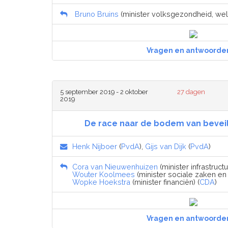
Bruno Bruins
(minister volksgezondheid, welzi
Vragen en antwoorde
5 september 2019 - 2 oktober
27 dagen
2019
De race naar de bodem van beveil
Henk Nijboer
(
PvdA
),
Gijs van Dijk
(
PvdA
)
Cora van Nieuwenhuizen
(minister infrastruct
Wouter Koolmees
(minister sociale zaken en
Wopke Hoekstra
(minister financiën) (
CDA
)
Vragen en antwoorde