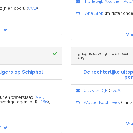
Lodewijk Asscher
(
Pvd
jn en sport) (
VVD
)
Arie Slob
(minister onde
n
Vr
29 augustus 2019 - 10 oktober
2019
igers op Schiphol
De rechterlijke uit
pen
Gijs van Dijk
(
PvdA
)
uur en waterstaat) (
VVD
),
 werkgelegenheid) (
D66
),
Wouter Koolmees
(minis
Vr
n