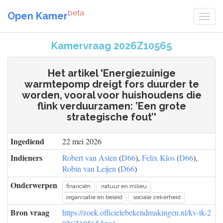
beta
Open Kamer
Kamervraag 2026Z10565
Het artikel 'Energiezuinige
warmtepomp dreigt fors duurder te
worden, vooral voor huishoudens die
flink verduurzamen: ’Een grote
strategische fout’'
Ingediend
22 mei 2026
Indieners
Robert van Asten
(
D66
),
Felix Klos
(
D66
),
Robin van Leijen
(
D66
)
Onderwerpen
financiën
natuur en milieu
organisatie en beleid
sociale zekerheid
Bron vraag
https://zoek.officielebekendmakingen.nl/kv-tk-2