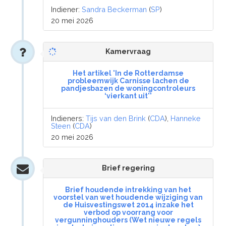
Indiener:
Sandra Beckerman
(
SP
)
20 mei 2026
Kamervraag
Het artikel 'In de Rotterdamse
probleemwijk Carnisse lachen de
pandjesbazen de woningcontroleurs
‘vierkant uit''
Indieners:
Tijs van den Brink
(
CDA
),
Hanneke
Steen
(
CDA
)
20 mei 2026
Brief regering
Brief houdende intrekking van het
voorstel van wet houdende wijziging van
de Huisvestingswet 2014 inzake het
verbod op voorrang voor
vergunninghouders (Wet nieuwe regels