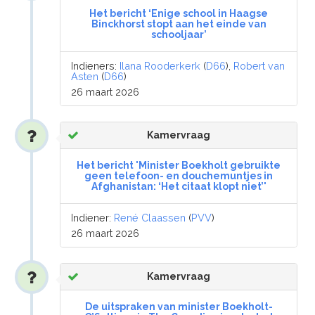
Het bericht ‘Enige school in Haagse
Binckhorst stopt aan het einde van
schooljaar’
Indieners:
Ilana Rooderkerk
(
D66
),
Robert van
Asten
(
D66
)
26 maart 2026
Kamervraag
Het bericht 'Minister Boekholt gebruikte
geen telefoon- en douchemuntjes in
Afghanistan: ‘Het citaat klopt niet’'
Indiener:
René Claassen
(
PVV
)
26 maart 2026
Kamervraag
De uitspraken van minister Boekholt-