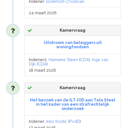
Indiener:
Boekholt-O’Sullivan
24 maart 2026
Kamervraag
Uitstroom van beleggers uit
woningfondsen
Indieners:
Hanneke Steen
(
CDA
),
Inge van
Dijk
(
CDA
)
18 maart 2026
Kamervraag
Het bezoek van de ILT-IOD aan Tata Steel
in het kader van een strafrechtelijk
onderzoek
Indiener:
Ines Kostić
(
PvdD
)
17 maart 2026