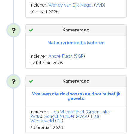
Indiener:
Wendy van Eijk-Nagel
(
VVD
)
10 maart 2026
Kamervraag
Natuurvriendelijk isoleren
Indiener:
André Flach
(
SGP
)
27 februari 2026
Kamervraag
Vrouwen die dakloos raken door huiselijk
geweld
Indieners:
Lisa Vliegenthart
(
GroenLinks-
PvdA
),
Songül Mutluer
(
PvdA
),
Lisa
Westerveld
(
GL
)
26 februari 2026