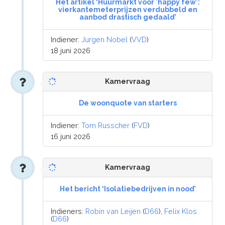
Het artikel ‘Huurmarkt voor 'happy few':
vierkantemeterprijzen verdubbeld en
aanbod drastisch gedaald’
Indiener:
Jurgen Nobel
(
VVD
)
18 juni 2026
Kamervraag
De woonquote van starters
Indiener:
Tom Russcher
(
FVD
)
16 juni 2026
Kamervraag
Het bericht ‘Isolatiebedrijven in nood’
Indieners:
Robin van Leijen
(
D66
),
Felix Klos
(
D66
)