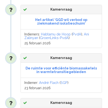
Kamervraag
Het artikel ‘GGD wil verbod op
ziekmakend isolatieschuim’
Indieners:
Habtamu de Hoop
(
PvdA
),
Ani
Zalinyan
(
GroenLinks-PvdA
)
25 februari 2026
Kamervraag
De ruimte voor efficiënte biomassaketels
in warmtetransitiegebieden
Indiener:
André Flach
(
SGP
)
23 februari 2026
Kamervraag