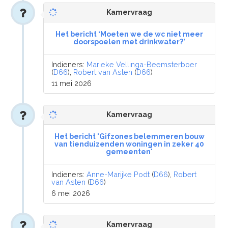
Kamervraag
Het bericht ‘Moeten we de wc niet meer
doorspoelen met drinkwater?’
Indieners:
Marieke Vellinga-Beemsterboer
(
D66
),
Robert van Asten
(
D66
)
11 mei 2026
Kamervraag
Het bericht 'Gifzones belemmeren bouw
van tienduizenden woningen in zeker 40
gemeenten'
Indieners:
Anne-Marijke Podt
(
D66
),
Robert
van Asten
(
D66
)
6 mei 2026
Kamervraag