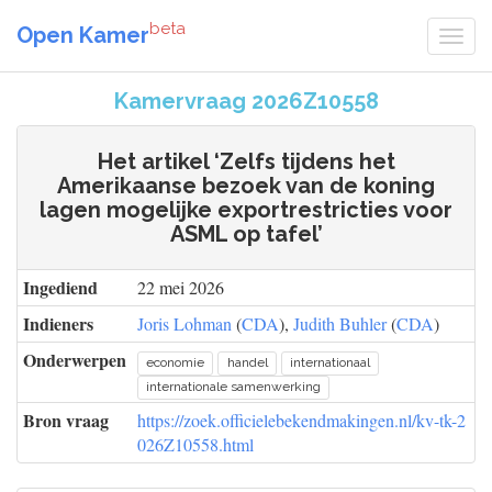
beta
Open Kamer
Kamervraag 2026Z10558
Het artikel ‘Zelfs tijdens het
Amerikaanse bezoek van de koning
lagen mogelijke exportrestricties voor
ASML op tafel’
Ingediend
22 mei 2026
Indieners
Joris Lohman
(
CDA
),
Judith Buhler
(
CDA
)
Onderwerpen
economie
handel
internationaal
internationale samenwerking
Bron vraag
https://zoek.officielebekendmakingen.nl/kv-tk-2
026Z10558.html