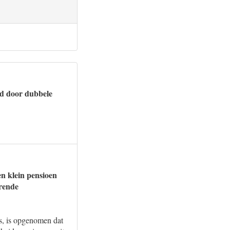
ed door dubbele
en klein pensioen
orende
is, is opgenomen dat