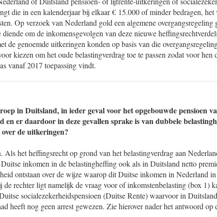
ederland of Duitsland pensioen- of lijfrente-uitkeringen of socialezeke
ngt die in een kalenderjaar bij elkaar € 15.000 of minder bedragen, he
sten. Op verzoek van Nederland gold een algemene overgangsregeling 
e diende om de inkomensgevolgen van deze nieuwe heffingsrechtverdeli
met de genoemde uitkeringen konden op basis van die overgangsregeling
voor kiezen om het oude belastingverdrag toe te passen zodat voor hen
as vanaf 2017 toepassing vindt.
groep in Duitsland, in ieder geval voor het opgebouwde pensioen va
d en er daardoor in deze gevallen sprake is van dubbele belastingh
 over de uitkeringen?
n. Als het heffingsrecht op grond van het belastingverdrag aan Nederl
 Duitse inkomen in de belastingheffing ook als in Duitsland netto premie
jkheid ontstaan over de wijze waarop dit Duitse inkomen in Nederland i
j de rechter ligt namelijk de vraag voor of inkomstenbelasting (box 1)
 Duitse socialezekerheidspensioen (Duitse Rente) waarvoor in Duitsland
d heeft nog geen arrest gewezen. Zie hierover nader het antwoord op 