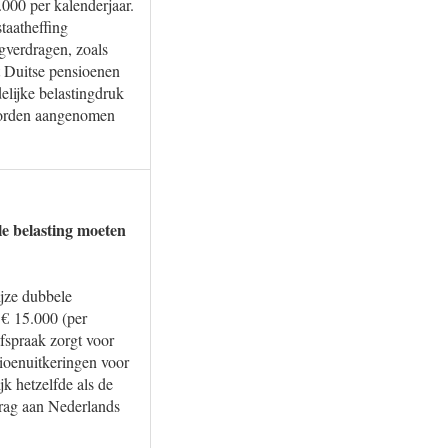
000 per kalenderjaar.
taatheffing
ngverdragen, zoals
t Duitse pensioenen
elijke belastingdruk
 worden aangenomen
le belasting moeten
jze dubbele
 € 15.000 (per
fspraak zorgt voor
sioenuitkeringen voor
k hetzelfde als de
drag aan Nederlands