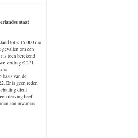
erlandse staat
land tot € 15.000 die
e gevallen om een
r is toen berekend
uwe verdrag € 271
xtra
p basis van de
22. Er is geen reden
schatting dient
een derving heeft
orden aan inwoners