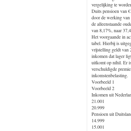
vergelijking te worde
Duits pensioen van € 
door de werking van 
de alleenstaande oude
van 8,17%, naar 37,4
Het voorgaande in ac
tabel. Hierbij is uit
vrijstelling geldt v
inkomen dat lager li
uitkomt op nihil. Er 
verschuldigde premie
inkomstenbelasting.
Voorbeeld 1
Voorbeeld 2
Inkomen uit Nederla
21.001
20.999
Pensioen uit Duitsla
14.999
15.001