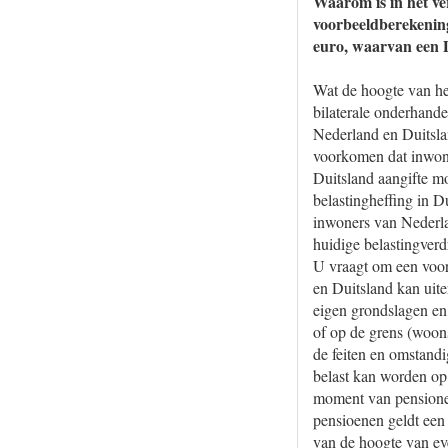
Waarom is in het ve
voorbeeldberekenin
euro, waarvan een D
Wat de hoogte van he
bilaterale onderhande
Nederland en Duitslan
voorkomen dat inwone
Duitsland aangifte m
belastingheffing in D
inwoners van Nederla
huidige belastingverd
U vraagt om een voor
en Duitsland kan uite
eigen grondslagen en 
of op de grens (woons
de feiten en omstandi
belast kan worden op 
moment van pensioneri
pensioenen geldt een 
van de hoogte van eve