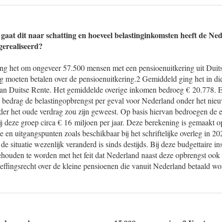
aat dit naar schatting en hoeveel belastinginkomsten heeft de Ned
gerealiseerd?
ing het om ongeveer 57.500 mensen met een pensioenuitkering uit Duits
ng moeten betalen over de pensioenuitkering.2 Gemiddeld ging het in di
an Duitse Rente. Het gemiddelde overige inkomen bedroeg € 20.778. E
de bedrag de belastingopbrengst per geval voor Nederland onder het nie
er het oude verdrag zou zijn geweest. Op basis hiervan bedroegen de e
j deze groep circa € 16 miljoen per jaar. Deze berekening is gemaakt o
e en uitgangspunten zoals beschikbaar bij het schriftelijke overleg in 20
 de situatie wezenlijk veranderd is sinds destijds. Bij deze budgettaire in
ehouden te worden met het feit dat Nederland naast deze opbrengst ook 
heffingsrecht over de kleine pensioenen die vanuit Nederland betaald w