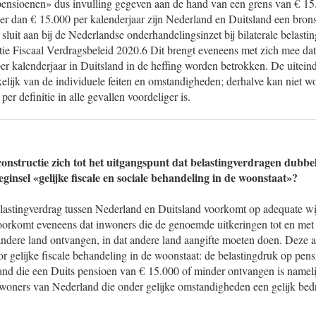
 pensioenen» dus invulling gegeven aan de hand van een grens van € 15.
r dan € 15.000 per kalenderjaar zijn Nederland en Duitsland een brons
luit aan bij de Nederlandse onderhandelingsinzet bij bilaterale belasti
itie Fiscaal Verdragsbeleid 2020.6 Dit brengt eveneens met zich mee da
r kalenderjaar in Duitsland in de heffing worden betrokken. De uiteind
nkelijk van de individuele feiten en omstandigheden; derhalve kan niet
per definitie in alle gevallen voordeliger is.
onstructie zich tot het uitgangspunt dat belastingverdragen dubbe
insel «gelijke fiscale en sociale behandeling in de woonstaat»?
elastingverdrag tussen Nederland en Duitsland voorkomt op adequate wi
voorkomt eveneens dat inwoners die de genoemde uitkeringen tot en met
 andere land ontvangen, in dat andere land aangifte moeten doen. Deze a
r gelijke fiscale behandeling in de woonstaat: de belastingdruk op pen
nd die een Duits pensioen van € 15.000 of minder ontvangen is namelij
nwoners van Nederland die onder gelijke omstandigheden een gelijk be