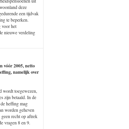
rheidspensioenen uit
t woonland deze
gedurende een tijdvak
ng te beperken.
 voor het
 de nieuwe verdeling
n vóór 2005, netto
effing, namelijk over
and wordt toegewezen,
s zijn betaald. In de
n de heffing mag
 kan worden geheven
 geen recht op aftrek
de vragen 8 en 9.