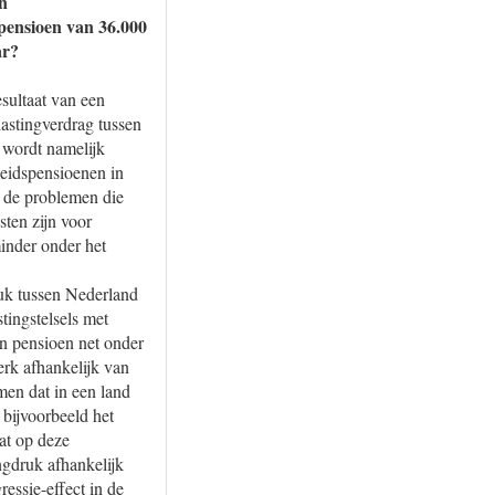
n
pensioen van 36.000
ar?
sultaat van een
lastingverdrag tussen
 wordt namelijk
heidspensioenen in
 de problemen die
sten zijn voor
inder onder het
ruk tussen Nederland
tingstelsels met
en pensioen net onder
erk afhankelijk van
men dat in een land
 bijvoorbeeld het
at op deze
ngdruk afhankelijk
essie-effect in de