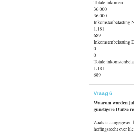
Totale inkomen
36.000
36.000
Inkomstenbelasting 
1.181
689
Inkomstenbelasting D
0
0
Totale inkomstenbela
1.181
689
Vraag 6
Waarom worden juist
gunstigere Duitse r
Zoals is aangegeven b
heffingsrecht over kl