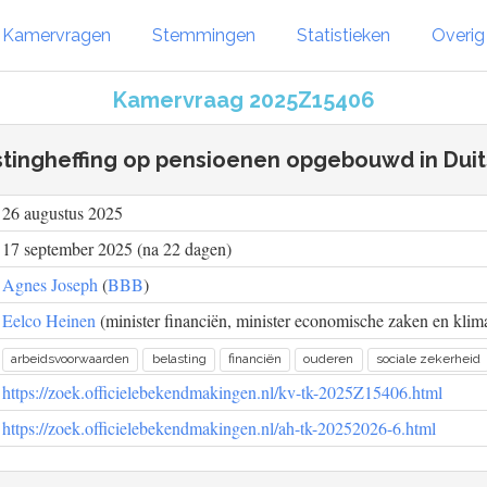
Kamervragen
Stemmingen
Statistieken
Overi
Kamervraag 2025Z15406
stingheffing op pensioenen opgebouwd in Duit
26 augustus 2025
17 september 2025 (na 22 dagen)
Agnes Joseph
(
BBB
)
Eelco Heinen
(minister financiën, minister economische zaken en klima
arbeidsvoorwaarden
belasting
financiën
ouderen
sociale zekerheid
https://zoek.officielebekendmakingen.nl/kv-tk-2025Z15406.html
https://zoek.officielebekendmakingen.nl/ah-tk-20252026-6.html