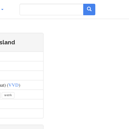
g
sland
at) (
VVD
)
werk