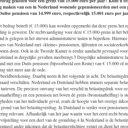
rdrag gekozen voor een grens van 15.000 euro per jaar? Kunt u ee
g maken van een in Nederland wonende gepensioneerden met een 
uitse pensioen van 14.999 euro, respectievelijk 15.001 euro per ja
t bedrag betreft (€ 15.000) kan worden opgemerkt dat deze grens het re
ling is geweest. De rechtvaardiging voor deze € 15.000-grens in het be
d is gelegen in het streven administratieve lasten te beperken. Hiermee
rs van Nederland met «kleine» pensioenen, lijfrenten en socialezeker
oeten doen. Ook in de Tweede Kamer is eerder aandacht gevraagd voor
uitsland in dergelijke gevallen meebrengt.3 Dergelijke administratieve la
nd met een Duits pensioen (bijvoorbeeld een Rente) van € 15.000 of m
rag niet meer aan de orde.
beeldberekening. Daarbij neem ik het volgende in acht. De belastingd
raard verschillen. Nederland en Duitsland hebben immers separate belas
tarieven. De precieze omvang van het verschil in belastingdruk voor e
taatheffing) en een pensioen net boven de grens (bronstaatheffing) is st
gheden van het individuele geval, zoals de hoogte van het overige inko
grond van het belastingverdrag. In Duitsland is verder voor pensioenen
ng relevant. Afhankelijk van het jaar waarin voor het eerst recht besta
vrijstelling voor een deel van de grondslag.4 In Nederland is de belasti
ntueel ander inkomen dat de belastingplichtige geniet en dient het progr