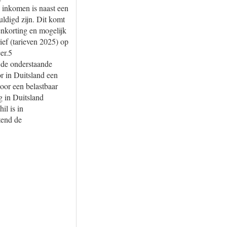
n inkomen is naast een
uldigd zijn. Dit komt
nkorting en mogelijk
ief (tarieven 2025) op
er.5
 de onderstaande
r in Duitsland een
oor een belastbaar
g in Duitsland
il is in
tend de