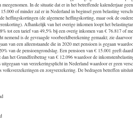
n meegenomen. In de situatie dat er in het betreffende kalenderjaar gee
15.000 of minder zal er in Nederland in beginsel geen belasting versch
de heffingskortingen (de algemene heffingskorting, maar ook de oudere
renkorting). Afhankelijk van het overige inkomen loopt het belastingtar
8% tot een tarief van 49,5% bij een overig inkomen van € 76.817 of me
ht nemend is de gevraagde voorbeeldberekening gemaakt; zie daarvoor
gegaan van een alleenstaande die in 2020 met pensioen is gegaan waardoo
an 20% van de pensioengrondslag. Een pensioen van € 15.001 geeft daard
gt dan het Grundfreibetrag van € 12.096 waardoor de inkomstenbelastin
is uitgegaan van verzekeringsplicht in Nederland waardoor er geen versch
s volksverzekeringen en zorgverzekering. De bedragen betreffen uitslui
nd
nd