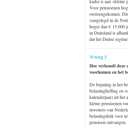
kader is aan «kleine
Voor pensioenen hoge
overeengekomen. Dit s
vastgelegd in de Not
hoger dan € 15.000 pe
in Duitsland is afha
dat het Duitse regime 
Vraag 7
Hoe verhoudt deze c
voorkomen en het beg
De bepaling in het b
belastingheffing en 
kalenderjaar) uit het
kleine pensioenen voo
inwoners van Nederla
belastingdruk voor i
pensioen ontvangen.