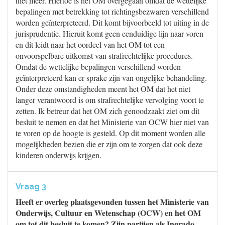
niet meer. Hiertoe is het OM overgegaan omdat de wettelijke
bepalingen met betrekking tot richtingsbezwaren verschillend
worden geïnterpreteerd. Dit komt bijvoorbeeld tot uiting in de
jurisprudentie. Hieruit komt geen eenduidige lijn naar voren
en dit leidt naar het oordeel van het OM tot een
onvoorspelbare uitkomst van strafrechtelijke procedures.
Omdat de wettelijke bepalingen verschillend worden
geïnterpreteerd kan er sprake zijn van ongelijke behandeling.
Onder deze omstandigheden meent het OM dat het niet
langer verantwoord is om strafrechtelijke vervolging voort te
zetten. Ik betreur dat het OM zich genoodzaakt ziet om dit
besluit te nemen en dat het Ministerie van OCW hier niet van
te voren op de hoogte is gesteld. Op dit moment worden alle
mogelijkheden bezien die er zijn om te zorgen dat ook deze
kinderen onderwijs krijgen.
Vraag 3
Heeft er overleg plaatsgevonden tussen het Ministerie van
Onderwijs, Cultuur en Wetenschap (OCW) en het OM
om tot dit besluit te komen? Zijn partijen als Ingrado