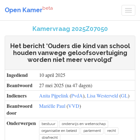
beta
Open Kamer
Kamervraag 2025Z07050
Het bericht ‘Ouders die kind van school
houden vanwege geloofsovertuiging
worden niet meer vervolgd’
Ingediend
10 april 2025
Beantwoord
27 mei 2025 (na 47 dagen)
Indieners
Anita Pijpelink
(
PvdA
),
Lisa Westerveld
(
GL
)
Beantwoord
Mariëlle Paul
(
VVD
)
door
Onderwerpen
bestuur
onderwijs en wetenschap
organisatie en beleid
parlement
recht
strafrecht