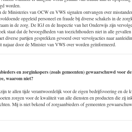
lgd worden.
en de Ministeries van OCW en VWS signalen ontvangen over misstanden 
nvoldoende opgeleid personeel en fraude bij diverse schakels in de zorg
aam in de zorg. De IGJ en de Inspectie van het Onderwijs zijn vervol
zoek staat dat de bevoegdheden van toezichthouders niet in alle gevallen
t diverse partijen gesprekken gevoerd over vervolgacties naar aanleidi
t najaar door de Minister van VWS over worden geïnformeerd.
nbieders en zorginkopers (zoals gemeenten) gewaarschuwd voor de
ee, waarom niet?
ijn te allen tijde verantwoordelijk voor de eigen bedrijfsvoering en de k
moeten zorgen voor de kwaliteit van alle diensten en producten die zij i
achten. Mij is niet bekend of zorgaanbieders of gemeenten gewaarschuw