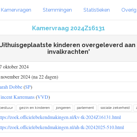
Kamervragen
Stemmingen
Statistieken
Overi
Kamervraag 2024Z16131
'Uithuisgeplaatste kinderen overgeleverd aa
invalkrachten'
7 oktober 2024
 november 2024 (na 22 dagen)
arah Dobbe
(
SP
)
incent Karremans
(
VVD
)
bestuur
gezin en kinderen
jongeren
parlement
sociale zekerheid
ttps://zoek.officielebekendmakingen.nl/kv-tk-2024Z16131.html
ttps://zoek.officielebekendmakingen.nl/ah-tk-20242025-510.html