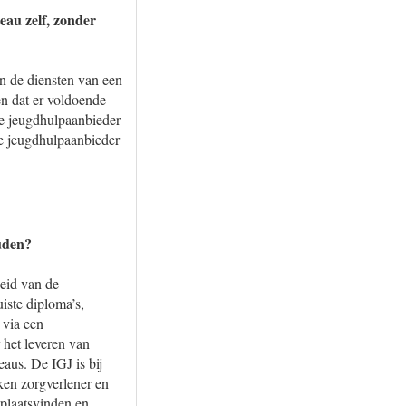
eau zelf, zonder
an de diensten van een
en dat er voldoende
De jeugdhulpaanbieder
de jeugdhulpaanbieder
ouden?
heid van de
iste diploma’s,
 via een
 het leveren van
aus. De IGJ is bij
ken zorgverlener en
 plaatsvinden en