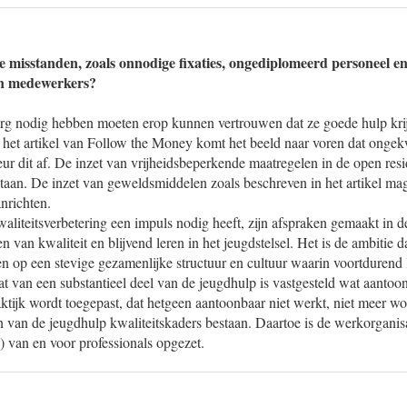
e misstanden, zoals onnodige fixaties, ongediplomeerd personeel en
an medewerkers?
org nodig hebben moeten erop kunnen vertrouwen dat ze goede hulp krij
n het artikel van Follow the Money komt het beeld naar voren dat ongek
keur dit af. De inzet van vrijheidsbeperkende maatregelen in de open resi
taan. De inzet van geweldsmiddelen zoals beschreven in het artikel mag ni
nrichten.
aliteitsverbetering een impuls nodig heeft, zijn afspraken gemaakt in
n van kwaliteit en blijvend leren in het jeugdstelsel. Het is de ambitie 
 op een stevige gezamenlijke structuur en cultuur waarin voortdurend 
at van een substantieel deel van de jeugdhulp is vastgesteld wat aantoon
ktijk wordt toegepast, dat hetgeen aantoonbaar niet werkt, niet meer wo
n van de jeugdhulp kwaliteitskaders bestaan. Daartoe is de werkorganis
 van en voor professionals opgezet.