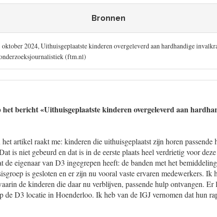
Bronnen
 oktober 2024, Uithuisgeplaatste kinderen overgeleverd aan hardhandige invalkr
nderzoeksjournalistiek (ftm.nl)
p het bericht «Uithuisgeplaatste kinderen overgeleverd aan hardha
het artikel raakt me: kinderen die uithuisgeplaatst zijn horen passende h
at is niet gebeurd en dat is in de eerste plaats heel verdrietig voor dez
dat de eigenaar van D3 ingegrepen heeft: de banden met het bemiddeling
isgroep is gesloten en er zijn nu vooral vaste ervaren medewerkers. Ik
 waarin de kinderen die daar nu verblijven, passende hulp ontvangen. E
op de D3 locatie in Hoenderloo. Ik heb van de IGJ vernomen dat hun ra