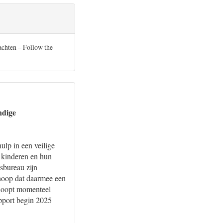
achten – Follow the
ndige
ulp in een veilige
e kinderen en hun
sbureau zijn
 hoop dat daarmee een
r loopt momenteel
pport begin 2025