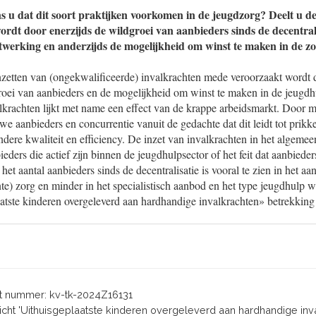
s u dat dit soort praktijken voorkomen in de jeugdzorg? Deelt u de
rdt door enerzijds de wildgroei van aanbieders sinds de decentrali
werking en anderzijds de mogelijkheid om winst te maken in de z
nzetten van (ongekwalificeerde) invalkrachten mede veroorzaakt wordt 
oei van aanbieders en de mogelijkheid om winst te maken in de jeugdhul
lkrachten lijkt met name een effect van de krappe arbeidsmarkt. Door m
e aanbieders en concurrentie vanuit de gedachte dat dit leidt tot prikk
ndere kwaliteit en efficiency. De inzet van invalkrachten in het algemeen
ieders die actief zijn binnen de jeugdhulpsector of het feit dat aanbiede
het aantal aanbieders sinds de decentralisatie is vooral te zien in het aa
) zorg en minder in het specialistisch aanbod en het type jeugdhulp wa
aatste kinderen overgeleverd aan hardhandige invalkrachten» betrekkin
 nummer: kv-tk-2024Z16131
ericht 'Uithuisgeplaatste kinderen overgeleverd aan hardhandige inv