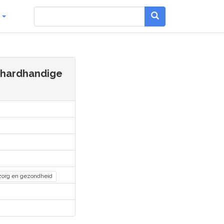
g
n hardhandige
zorg en gezondheid