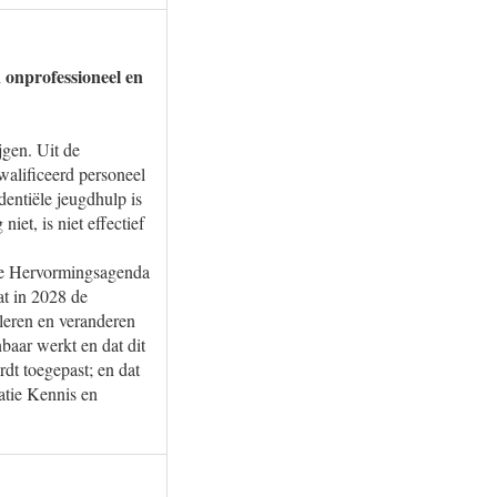
 onprofessioneel en
gen. Uit de
walificeerd personeel
dentiële jeugdhulp is
et, is niet effectief
 de Hervormingsagenda
dat in 2028 de
leren en veranderen
baar werkt en dat dit
rdt toegepast; en dat
atie Kennis en