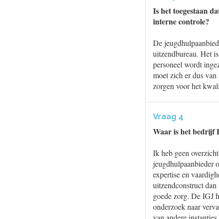
Is het toegestaan d
interne controle?
De jeugdhulpaanbieder
uitzendbureau. Het i
personeel wordt ingez
moet zich er dus van
zorgen voor het kwalit
Vraag 4
Waar is het bedrijf
Ik heb geen overzicht
jeugdhulpaanbieder om
expertise en vaardigh
uitzendconstruct dan 
goede zorg. De IGJ h
onderzoek naar verval
van andere instanties