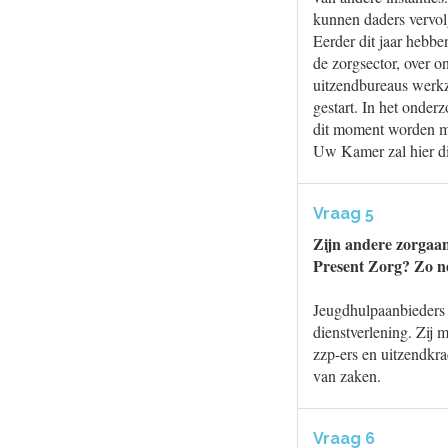
kunnen daders vervo
Eerder dit jaar hebb
de zorgsector, over o
uitzendbureaus werkz
gestart. In het onder
dit moment worden me
Uw Kamer zal hier di
Vraag 5
Zijn andere zorgaa
Present Zorg? Zo n
Jeugdhulpaanbieders z
dienstverlening. Zij 
zzp-ers en uitzendkr
van zaken.
Vraag 6