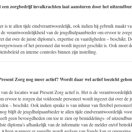
at een zorgbedrijf invalkrachten laat aansturen door het uitzendbur
 is te allen tijde eindverantwoordelijk, ook indien hij gebruik maakt v
s de verantwoordelijkheid van de jeugdhulpaanbieder om ervoor te zorg
et dat over de juiste diploma’s, expertise en vaardigheden – beschikt. 
 vergewissen of het personeel dat wordt ingezet geschikt is. Ook moet 
eitsbeleid en interne controles binnen zijn instelling.
 Present Zorg nog meer actief? Wordt daar wel actief toezicht geh
 van de locaties waar Present Zorg actief is. Het is de verantwoordelijk
 ervoor te zorgen dat voldoende personeel wordt ingezet dat over de ju
eden – beschikt. Ook indien sprake is van inhuur van flexibel personeel
nog blijft de jeugdhulpaanbieder te allen tijde eindverantwoordelijk voor
eeft geen bevoegdheden om toe te zien op bemiddelings- of uitzendbure
ste diploma’s afhankelijk van de informatie van de melder en/of betrok
. Alleen wanneer er aangifte wordt gedaan van fraude kan er opsporing