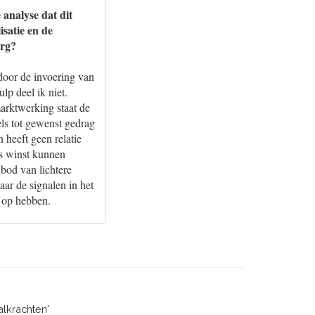
 analyse dat dit
satie en de
org?
door de invoering van
p deel ik niet.
arktwerking staat de
els tot gewenst gedrag
 heeft geen relatie
rs winst kunnen
nbod van lichtere
ar de signalen in het
g op hebben.
alkrachten'