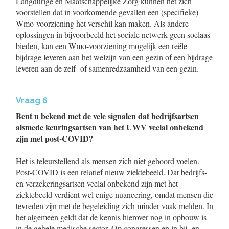
Langdurige en Maatschappelijke Zorg kunnen het zich
voorstellen dat in voorkomende gevallen een (specifieke)
Wmo-voorziening het verschil kan maken. Als andere
oplossingen in bijvoorbeeld het sociale netwerk geen soelaas
bieden, kan een Wmo-voorziening mogelijk een reële
bijdrage leveren aan het welzijn van een gezin of een bijdrage
leveren aan de zelf- of samenredzaamheid van een gezin.
Vraag 6
Bent u bekend met de vele signalen dat bedrijfsartsen
alsmede keuringsartsen van het UWV veelal onbekend
zijn met post-COVID?
Het is teleurstellend als mensen zich niet gehoord voelen.
Post-COVID is een relatief nieuw ziektebeeld. Dat bedrijfs-
en verzekeringsartsen veelal onbekend zijn met het
ziektebeeld verdient wel enige nuancering, omdat mensen die
tevreden zijn met de begeleiding zich minder vaak melden. In
het algemeen geldt dat de kennis hierover nog in opbouw is
in de gehele medische sector. Op congressen en in bij- en