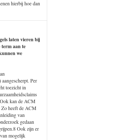
enen hierbij hoe dan
ls laten vieren bij
 term aan te
 kunnen we
van
 aangescherpt. Per
t toezicht in
duurzaamheidsclaims
ms. Ook kan de ACM
n. Zo heeft de ACM
anleiding van
onderzoek gedaan
rijpen.8 Ook zijn er
 van mogelijk