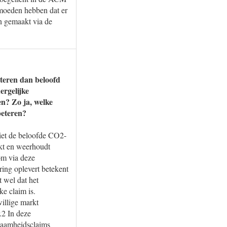
moeden hebben dat er
n gemaakt via de
steren dan beloofd
ergelijke
en? Zo ja, welke
beteren?
 niet de beloofde CO2-
rkt en weerhoudt
 om via deze
ring oplevert betekent
t wel dat het
ke claim is.
illige markt
.2 In deze
rzaamheidsclaims