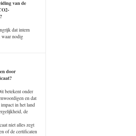
eiding van de
 CO2-
?
grijk dat intern
n waar nodig
ten door
icaat?
Dit betekent onder
egenwoordigen en dat
 impact in het land
rgelijkheid, de
at niet alles zegt
en of de certificaten