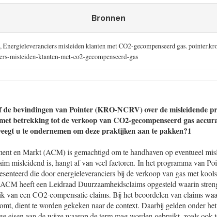
Bronnen
24, Energieleveranciers misleiden klanten met CO2-gecompenseerd gas. pointer.kr
ciers-misleiden-klanten-met-co2-gecompenseerd-gas
of de bevindingen van Pointer (KRO-NCRV) over de misleidende pr
 met betrekking tot de verkoop van CO2-gecompenseerd gas accuraa
weegt u te ondernemen om deze praktijken aan te pakken?1
ment en Markt (ACM) is gemachtigd om te handhaven op eventueel misl
im misleidend is, hangt af van veel factoren. In het programma van Po
senteerd die door energieleveranciers bij de verkoop van gas met koolst
ACM heeft een Leidraad Duurzaamheidsclaims opgesteld waarin stren
uik van een CO2-compensatie claims. Bij het beoordelen van claims waa
mt, dient te worden gekeken naar de context. Daarbij gelden onder het 
nge eisen aan de wijze waarop de term mag worden gebruikt, zoals ook 