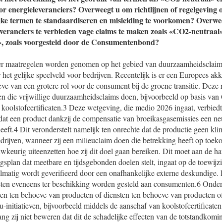
 energieleveranciers? Overweegt u om richtlijnen of regelgeving op
jke termen te standaardiseren en misleiding te voorkomen? Overwe
everanciers te verbieden vage claims te maken zoals «CO2-neutraa
, zoals voorgesteld door de Consumentenbond?
t er maatregelen worden genomen op het gebied van duurzaamheidsclaim
het gelijke speelveld voor bedrijven. Recentelijk is er een Europees ak
oeve van een grotere rol voor de consument bij de groene transitie. Deze 
jven die vrijwillige duurzaamheidsclaims doen, bijvoorbeeld op basis v
koolstofcertificaten.3 Deze wetgeving, die medio 2026 ingaat, verbiedt
at een product dankzij de compensatie van broeikasgasemissies een neu
heeft.4 Dit veronderstelt namelijk ten onrechte dat de productie geen kli
rijven, wanneer zij een milieuclaim doen die betrekking heeft op toek
uwkeurig uiteenzetten hoe zij dit doel gaan bereiken. Dit moet aan de h
ngsplan dat meetbare en tijdsgebonden doelen stelt, ingaat op de toewijz
elmatig wordt geverifieerd door een onafhankelijke externe deskundige.
ten eveneens ter beschikking worden gesteld aan consumenten.6 Ond
n ten behoeve van producten of diensten ten behoeve van producten of
eu-initiatieven, bijvoorbeeld middels de aanschaf van koolstofcertificate
ang zij niet beweren dat dit de schadelijke effecten van de totstandkomi