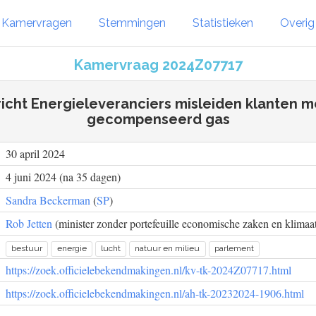
Kamervragen
Stemmingen
Statistieken
Overi
Kamervraag 2024Z07717
richt Energieleveranciers misleiden klanten m
gecompenseerd gas
30 april 2024
4 juni 2024 (na 35 dagen)
Sandra Beckerman
(
SP
)
Rob Jetten
(minister zonder portefeuille economische zaken en klimaat
bestuur
energie
lucht
natuur en milieu
parlement
https://zoek.officielebekendmakingen.nl/kv-tk-2024Z07717.html
https://zoek.officielebekendmakingen.nl/ah-tk-20232024-1906.html