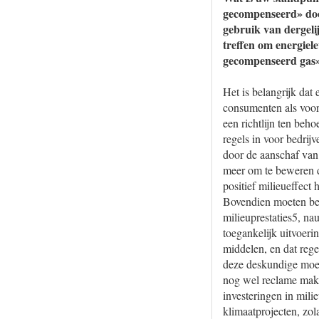
gecompenseerd» door
gebruik van dergeli
treffen om energiel
gecompenseerd gas»
Het is belangrijk da
consumenten als voor 
een richtlijn ten beh
regels in voor bedri
door de aanschaf van 
meer om te beweren d
positief milieueffect 
Bovendien moeten bed
milieuprestaties5, na
toegankelijk uitvoeri
middelen, en dat reg
deze deskundige moe
nog wel reclame make
investeringen in mili
klimaatprojecten, zol