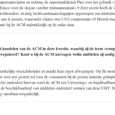
ensatieclaims en richting de supermarktketen Plus voor het gebruik v
 Eneco voor de slogan «sneller klimaatneutraal».9 Zeer recent heeft 
ichthouders, twintig luchtvaartmaatschappijen opgeroepen om misleid
aan te passen, waaronder claims over CO2-compensatie.10 Hieruit maa
e bij de ACM nadrukkelijk op de radar staat.
t handelen van de ACM in deze kwestie, waarbij zij de term «compe
gereguleerd? Kunt u bij de ACM navragen welke middelen zij nodig 
ankelijke toezichthouder en maakt haar eigen afwegingen. Op dit mom
n voor een grotere rol voor de consument bij de groene transitie geïmp
 Als onderdeel hiervan voert de ACM een Uitvoerings- en handhaafbaar
l de beschikbaarheid van middelen onderdeel vormen van deze UHT. D
g openbaar toegankelijk.