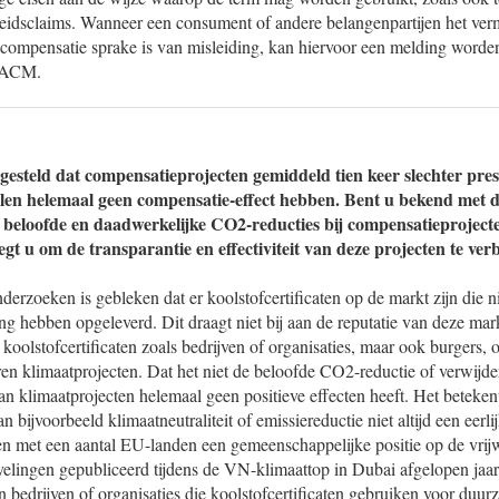
idsclaims. Wanneer een consument of andere belangenpartijen het ver
ompensatie sprake is van misleiding, kan hiervoor een melding worde
 ACM.
 gesteld dat compensatieprojecten gemiddeld tien keer slechter pre
len helemaal geen compensatie-effect hebben. Bent u bekend met d
n beloofde en daadwerkelijke CO2-reducties bij compensatieproject
gt u om de transparantie en effectiviteit van deze projecten te ver
onderzoeken is gebleken dat er koolstofcertificaten op de markt zijn die
ing hebben opgeleverd. Dit draagt niet bij aan de reputatie van deze ma
koolstofcertificaten zoals bedrijven of organisaties, maar ook burgers,
teren klimaatprojecten. Dat het niet de beloofde CO2-reductie of verwijde
van klimaatprojecten helemaal geen positieve effecten heeft. Het beteken
 bijvoorbeeld klimaatneutraliteit of emissiereductie niet altijd een eerlij
n met een aantal EU-landen een gemeenschappelijke positie op de vrijw
elingen gepubliceerd tijdens de VN-klimaattop in Dubai afgelopen jaar
 bedrijven of organisaties die koolstofcertificaten gebruiken voor duu