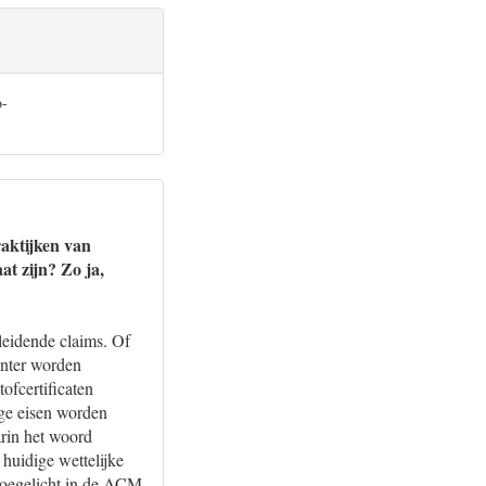
o-
aktijken van
t zijn? Zo ja,
eidende claims. Of
inter worden
ofcertificaten
ge eisen worden
rin het woord
huidige wettelijke
toegelicht in de ACM