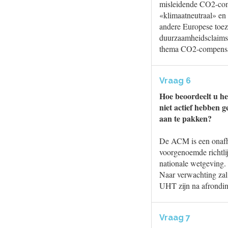
misleidende CO2-comp
«klimaatneutraal» en
andere Europese toez
duurzaamheidsclaims 
thema CO2-compensati
Vraag 6
Hoe beoordeelt u he
niet actief hebben 
aan te pakken?
De ACM is een onafh
voorgenoemde richtlij
nationale wetgeving.
Naar verwachting za
UHT zijn na afrondin
Vraag 7