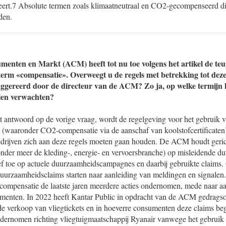
iseert.7 Absolute termen zoals klimaatneutraal en CO2-gecompenseerd di
den.
menten en Markt (ACM) heeft tot nu toe volgens het artikel de teuge
term «compensatie». Overweegt u de regels met betrekking tot deze
suggereerd door de directeur van de ACM? Zo ja, op welke termijn
elen verwachten?
et antwoord op de vorige vraag, wordt de regelgeving voor het gebruik 
(waaronder CO2-compensatie via de aanschaf van koolstofcertificaten)
drijven zich aan deze regels moeten gaan houden. De ACM houdt gerich
(onder meer de kleding-, energie- en vervoersbranche) op misleidende 
tief toe op actuele duurzaamheidscampagnes en daarbij gebruikte clai
uurzaamheidsclaims starten naar aanleiding van meldingen en signale
compensatie de laatste jaren meerdere acties ondernomen, mede naar a
menten. In 2022 heeft Kantar Public in opdracht van de ACM gedrags
e verkoop van vliegtickets en in hoeverre consumenten deze claims beg
dernomen richting vliegtuigmaatschappij Ryanair vanwege het gebruik