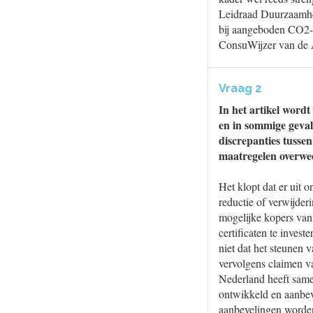
Leidraad Duurzaamhe
bij aangeboden CO2-c
ConsuWijzer van de
Vraag 2
In het artikel wordt
en in sommige geval
discrepanties tusse
maatregelen overwee
Het klopt dat er uit 
reductie of verwijder
mogelijke kopers van 
certificaten te inves
niet dat het steunen 
vervolgens claimen van
Nederland heeft same
ontwikkeld en aanbev
aanbevelingen worden