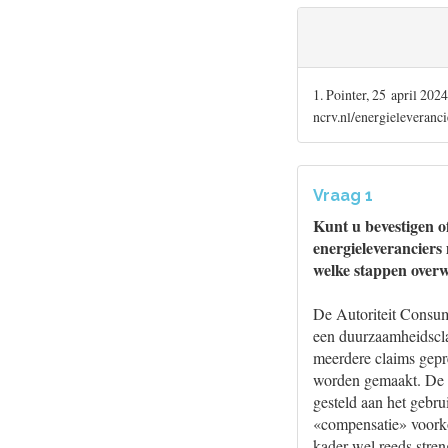
1. Pointer, 25 april 20
ncrv.nl/energieleveran
Vraag 1
Kunt u bevestigen 
energieleveranciers
welke stappen over
De Autoriteit Consu
een duurzaamheidscla
meerdere claims gepre
worden gemaakt. De 
gesteld aan het gebr
«compensatie» voorko
kader wel reeds stre