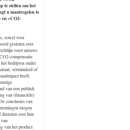
 te stellen om het
egt u maatregelen te
l» en «CO2-
s, zowel voor
koord gesloten over
richtlijn voert nieuwe
an CO2-compensatie
 het bedrijven onder
traal, verminderd of
maatimpact heeft.
omstige
and van een publiek
ing van (financiële)
 De conclusies van
ernemingen mogen
 diensten over hun
n van
ng van het product