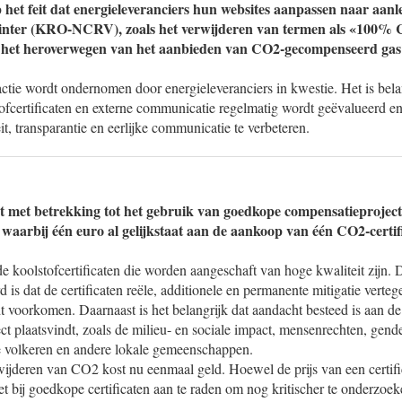
p het feit dat energieleveranciers hun websites aanpassen naar aanl
inter (KRO-NCRV), zoals het verwijderen van termen als «100%
het heroverwegen van het aanbieden van CO2-gecompenseerd gas
 actie wordt ondernomen door energieleveranciers in kwestie. Het is belan
ofcertificaten en externe communicatie regelmatig wordt geëvalueerd e
t, transparantie en eerlijke communicatie te verbeteren.
t met betrekking tot het gebruik van goedkope compensatieprojec
, waarbij één euro al gelijkstaat aan de aankoop van één CO2-certif
 de koolstofcertificaten die worden aangeschaft van hoge kwaliteit zijn. 
rd is dat de certificaten reële, additionele en permanente mitigatie vert
 voorkomen. Daarnaast is het belangrijk dat aandacht besteed is aan de
ct plaatsvindt, zoals de milieu- en sociale impact, mensenrechten, gende
 volkeren en andere lokale gemeenschappen.
ijderen van CO2 kost nu eenmaal geld. Hoewel de prijs van een certifica
het bij goedkope certificaten aan te raden om nog kritischer te onderzoek