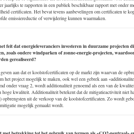
 jaarlijks te rapporten in een publiek beschikbaar rapport met onder me
lheid certificaten. Het bevat tevens aanbevelingen om certificaten te k
loofde emissiereductie of verwijdering kunnen waarmaken.
et feit dat energieleveranciers investeren in duurzame projecten di
en, zoals oudere windparken of zonne-energie-projecten, waardoor
rden gerealiseerd?
even aan dat er koolstofcertificaten op de markt zijn waarvan de opbre
m het project mogelijk te maken, ook wel een gebrek aan «additionalit
d onder vraag 2, wordt additionaliteit genoemd als een van de kwalitei
n hoge kwaliteit. Additionaliteit betekent dat de mitigatieactiviteit niet
) opbrengsten uit de verkoop van de koolstofcertificaten. Zo wordt geb
tmitigatie mogelijk gemaakt wordt.
t met betrekking tot het gebruik van termen als «CO2-neutraal» 