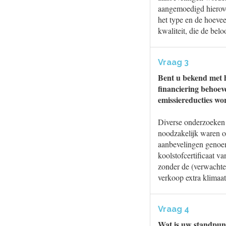
aangemoedigd hierover
het type en de hoevee
kwaliteit, die de be
Vraag 3
Bent u bekend met h
financiering behoev
emissiereducties wo
Diverse onderzoeken g
noodzakelijk waren o
aanbevelingen genoem
koolstofcertificaat va
zonder de (verwachte
verkoop extra klimaa
Vraag 4
Wat is uw standpun