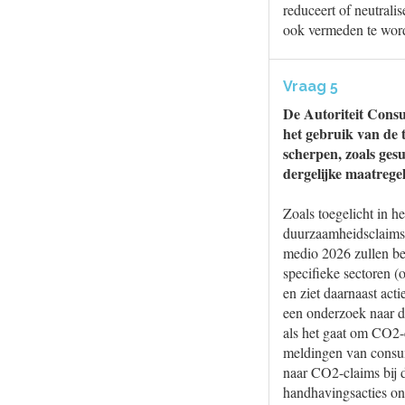
reduceert of neutral
ook vermeden te wor
Vraag 5
De Autoriteit Consu
het gebruik van de 
scherpen, zoals ge
dergelijke maatreg
Zoals toegelicht in h
duurzaamheidsclaims 
medio 2026 zullen be
specifieke sectoren 
en ziet daarnaast ac
een onderzoek naar d
als het gaat om CO2-
meldingen van consu
naar CO2-claims bij d
handhavingsacties on