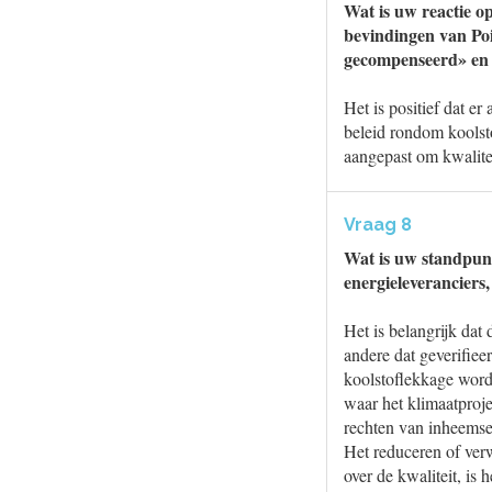
Wat is uw reactie o
bevindingen van Po
gecompenseerd» en 
Het is positief dat er
beleid rondom koolst
aangepast om kwalitei
Vraag 8
Wat is uw standpun
energieleveranciers
Het is belangrijk dat
andere dat geverifiee
koolstoflekkage wordt
waar het klimaatproje
rechten van inheemse
Het reduceren of verw
over de kwaliteit, is 