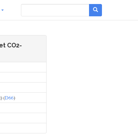
g
et CO2-
) (
D66
)