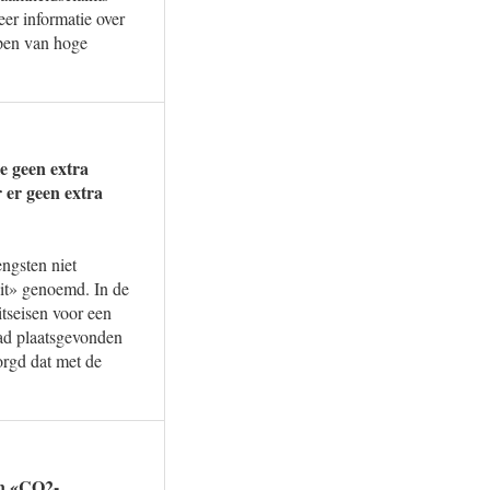
er informatie over
open van hoge
e geen extra
 er geen extra
ngsten niet
eit» genoemd. In de
tseisen voor een
 had plaatsgevonden
orgd dat met de
en «CO2-