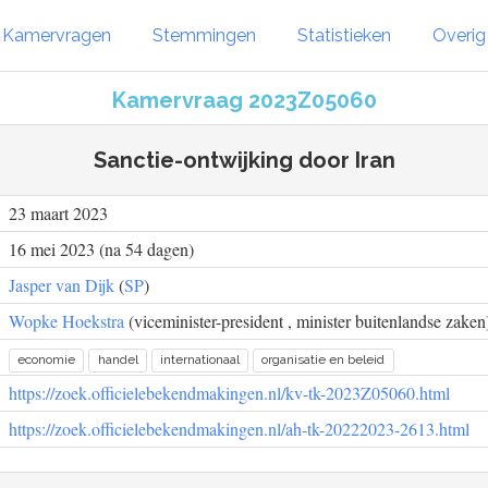
Kamervragen
Stemmingen
Statistieken
Overi
Kamervraag 2023Z05060
Sanctie-ontwijking door Iran
23 maart 2023
16 mei 2023 (na 54 dagen)
Jasper van Dijk
(
SP
)
Wopke Hoekstra
(viceminister-president , minister buitenlandse zaken)
economie
handel
internationaal
organisatie en beleid
https://zoek.officielebekendmakingen.nl/kv-tk-2023Z05060.html
https://zoek.officielebekendmakingen.nl/ah-tk-20222023-2613.html