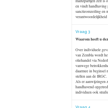
marktpartijen zelf i
en vindt handhaving 
sanctieomzeiling en 
verantwoordelijkheid 
Vraag 3
Waarom heeft u dez
Over individuele gev
van Zembla wordt het
oliehandel via Neder
vanwege betrokkenhei
daarmee in beginsel n
stellen aan de IRGC. 
Als er aanwijzingen z
handhavend opgetrede
individuen ook strafr
Vraag 4