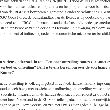
arnaast geldt dat de IRGC al sinds 26 juli 2010 door de EU is gesanct
voor het Iraanse nucleaire programma en het programma voor ballistisch
n van de IRGC zijn bovendien eigenstandig onder verschillende EU-san
RGC Qods Force, de buitenlandtak van de IRGC, is bijvoorbeeld op bas
ioneerd en de IRGC luchtmacht is onder de Ruslandsancties gesanctionee
usland ten behoeve van de oorlog in Oekraïne. In navolging van deze san
aan om direct of indirect tegoeden of economische middelen ter beschikk
n serieus onderzoek in te stellen naar omzeilingsroutes van sanctie
verbod op omzeiling? Bent u tevens bereid om over de voortgang v
e Kamer?
nctie-omzeiling is volledig ingebed in de Nederlandse handhavingsaan
 houden zich bezig met toezicht en handhaving op omzeiling van sancti
 specifieke wijzigingen in de handelsstromen, en controleert zij op het r
ecent heeft Nederland in de EU voorstellen gedaan om sanctie-ontwijki
 tegen te gaan. Deze voorstellen zijn met Uw Kamer gedeeld (bijlage bi