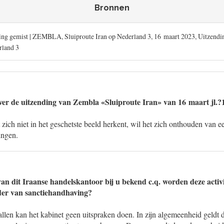
Bronnen
g gemist | ZEMBLA, Sluiproute Iran op Nederland 3, 16 maart 2023, Uitzend
rland 3
ver de uitzending van Zembla «Sluiproute Iran» van 16 maart jl.?
zich niet in het geschetste beeld herkent, wil het zich onthouden van e
ingen.
 van dit Iraanse handelskantoor bij u bekend c.q. worden deze activi
der van sanctiehandhaving?
llen kan het kabinet geen uitspraken doen. In zijn algemeenheid geldt d