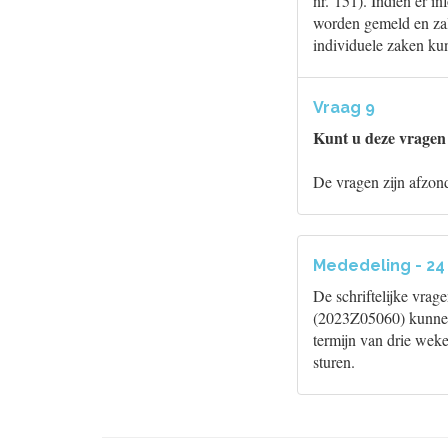
nr. 151). Indien er i
worden gemeld en zal
individuele zaken k
Vraag 9
Kunt u deze vragen
De vragen zijn afzon
Mededeling - 24 
De schriftelijke vrag
(2023Z05060) kunnen 
termijn van drie wek
sturen.