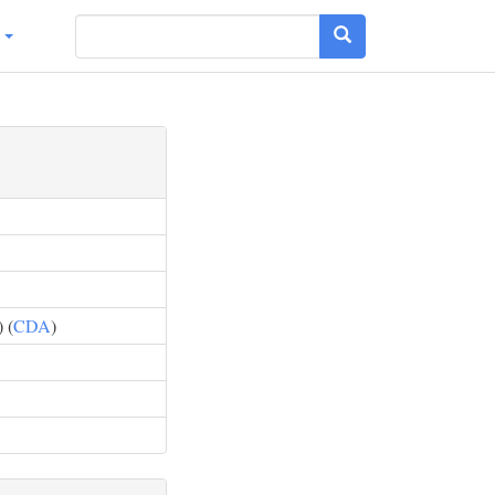
g
 (
CDA
)