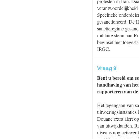
protesten in Iran. Da
verantwoordelijkheid 
Specifieke onderdele
gesanctioneerd. De I
sanctieregime gesanct
militaire steun aan R
beginsel niet toegest
IRGC.
Vraag 8
Bent u bereid om ee
handhaving van het 
rapporteren aan d
Het tegengaan van sa
uitvoeringsinstanties
Douane extra alert op
van uitwijklanden. R
niveaus nog actiever