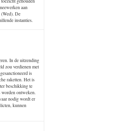
d toezicht gehouden
j meewerken aan
n (Wed). De
illende instanties.
ren. In de uitzending
eld zou verdienen met
gesanctioneerd is
he raketten. Het is
ter beschikking te
ies worden ontweken.
waar nodig wordt er
licten, kunnen