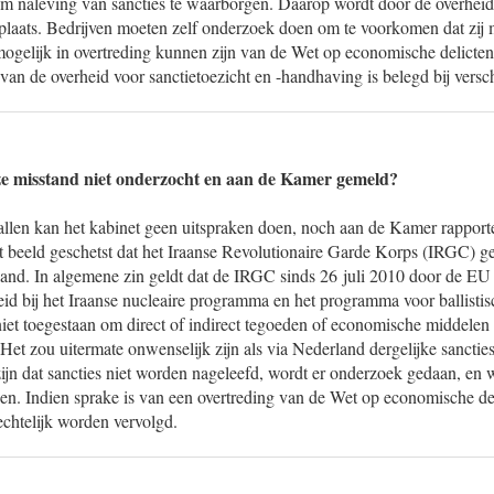
s om naleving van sancties te waarborgen. Daarop wordt door de overhei
plaats. Bedrijven moeten zelf onderzoek doen om te voorkomen dat zi
mogelijk in overtreding kunnen zijn van de Wet op economische delicte
van de overheid voor sanctietoezicht en -handhaving is belegd bij versch
e misstand niet onderzocht en aan de Kamer gemeld?
allen kan het kabinet geen uitspraken doen, noch aan de Kamer rapporte
 beeld geschetst dat het Iraanse Revolutionaire Garde Korps (IRGC) g
land. In algemene zin geldt dat de IRGC sinds 26 juli 2010 door de EU 
d bij het Iraanse nucleaire programma en het programma voor ballistisc
iet toegestaan om direct of indirect tegoeden of economische middelen 
Het zou uitermate onwenselijk zijn als via Nederland dergelijke sanct
ijn dat sancties niet worden nageleefd, wordt er onderzoek gedaan, en 
n. Indien sprake is van een overtreding van de Wet op economische de
echtelijk worden vervolgd.