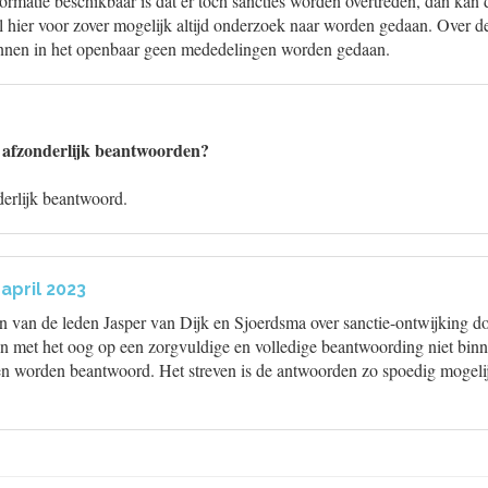
nformatie beschikbaar is dat er toch sancties worden overtreden, dan kan 
 hier voor zover mogelijk altijd onderzoek naar worden gedaan. Over d
unnen in het openbaar geen mededelingen worden gedaan.
 afzonderlijk beantwoorden?
derlijk beantwoord.
april 2023
en van de leden Jasper van Dijk en Sjoerdsma over sanctie-ontwijking do
met het oog op een zorgvuldige en volledige beantwoording niet binne
en worden beantwoord. Het streven is de antwoorden zo spoedig mogel