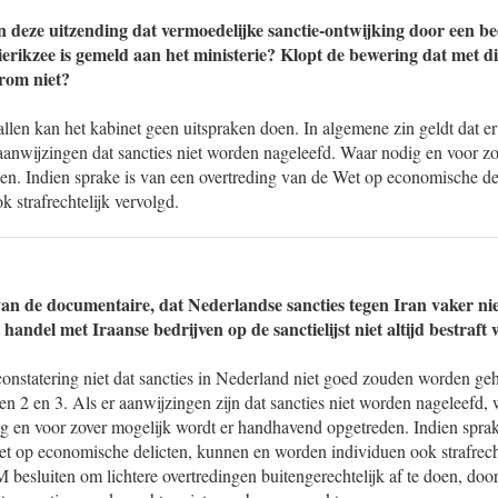
 deze uitzending dat vermoedelijke sanctie-ontwijking door een bedr
erikzee is gemeld aan het ministerie? Klopt de bewering dat met die
rom niet?
llen kan het kabinet geen uitspraken doen. In algemene zin geldt dat 
aanwijzingen dat sancties niet worden nageleefd. Waar nodig en voor zo
n. Indien sprake is van een overtreding van de Wet op economische de
 strafrechtelijk vervolgd.
an de documentaire, dat Nederlandse sancties tegen Iran vaker ni
andel met Iraanse bedrijven op de sanctielijst niet altijd bestraft
constatering niet dat sancties in Nederland niet goed zouden worden g
n 2 en 3. Als er aanwijzingen zijn dat sancties niet worden nageleefd,
g en voor zover mogelijk wordt er handhavend opgetreden. Indien sprak
et op economische delicten, kunnen en worden individuen ook strafrecht
besluiten om lichtere overtredingen buitengerechtelijk af te doen, doo