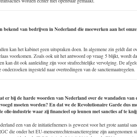
e transacties worden echter niet openbaar gemaakt.
en bekend van bedrijven in Nederland die meewerken aan het omzei
llen kan het kabinet geen uitspraken doen. In algemene zin geldt dat o
elaas voorkomen. Zoals ook uit het antwoord op vraag 5 blijkt, wordt 
n kan dit ook aanleiding zijn voor strafrechtelijke vervolging. De afgelo
jke onderzoeken ingesteld naar overtredingen van de sanctiemaatregelen.
dat er bij de harde woorden van Nederland over de wandaden van 
voegd moeten worden? En dat we de Revolutionaire Garde dus m
de olie-industrie waar zij financieel op leunen met sancties af te kni
erland een van de initiatiefnemers is geweest voor het grote aantal san
RGC die onder het EU-mensenrechtensanctieregime zijn aangenomen si