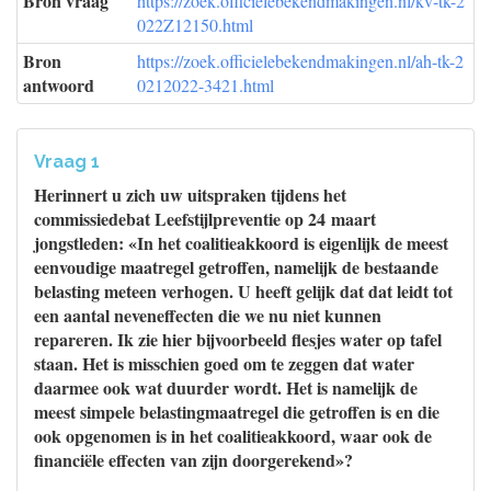
Bron vraag
https://zoek.officielebekendmakingen.nl/kv-tk-2
022Z12150.html
Bron
https://zoek.officielebekendmakingen.nl/ah-tk-2
antwoord
0212022-3421.html
Vraag 1
Herinnert u zich uw uitspraken tijdens het
commissiedebat Leefstijlpreventie op 24 maart
jongstleden: «In het coalitieakkoord is eigenlijk de meest
eenvoudige maatregel getroffen, namelijk de bestaande
belasting meteen verhogen. U heeft gelijk dat dat leidt tot
een aantal neveneffecten die we nu niet kunnen
repareren. Ik zie hier bijvoorbeeld flesjes water op tafel
staan. Het is misschien goed om te zeggen dat water
daarmee ook wat duurder wordt. Het is namelijk de
meest simpele belastingmaatregel die getroffen is en die
ook opgenomen is in het coalitieakkoord, waar ook de
financiële effecten van zijn doorgerekend»?