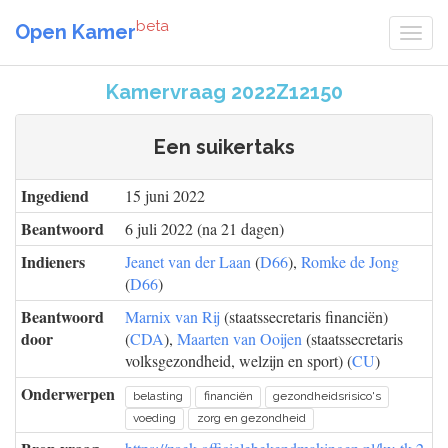
beta
Open Kamer
Kamervraag 2022Z12150
Een suikertaks
Ingediend
15 juni 2022
Beantwoord
6 juli 2022 (na 21 dagen)
Indieners
Jeanet van der Laan
(
D66
),
Romke de Jong
(
D66
)
Beantwoord
Marnix van Rij
(staatssecretaris financiën)
door
(
CDA
),
Maarten van Ooijen
(staatssecretaris
volksgezondheid, welzijn en sport) (
CU
)
Onderwerpen
belasting
financiën
gezondheidsrisico's
voeding
zorg en gezondheid