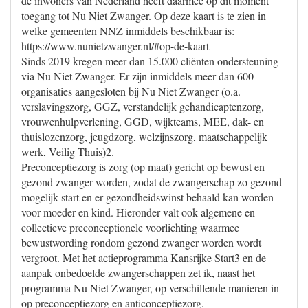
de inwoners van Nederland heeft daarmee op dit moment
toegang tot Nu Niet Zwanger. Op deze kaart is te zien in
welke gemeenten NNZ inmiddels beschikbaar is:
https://www.nunietzwanger.nl/#op-de-kaart
Sinds 2019 kregen meer dan 15.000 cliënten ondersteuning
via Nu Niet Zwanger. Er zijn inmiddels meer dan 600
organisaties aangesloten bij Nu Niet Zwanger (o.a.
verslavingszorg, GGZ, verstandelijk gehandicaptenzorg,
vrouwenhulpverlening, GGD, wijkteams, MEE, dak- en
thuislozenzorg, jeugdzorg, welzijnszorg, maatschappelijk
werk, Veilig Thuis)2.
Preconceptiezorg is zorg (op maat) gericht op bewust en
gezond zwanger worden, zodat de zwangerschap zo gezond
mogelijk start en er gezondheidswinst behaald kan worden
voor moeder en kind. Hieronder valt ook algemene en
collectieve preconceptionele voorlichting waarmee
bewustwording rondom gezond zwanger worden wordt
vergroot. Met het actieprogramma Kansrijke Start3 en de
aanpak onbedoelde zwangerschappen zet ik, naast het
programma Nu Niet Zwanger, op verschillende manieren in
op preconceptiezorg en anticonceptiezorg.