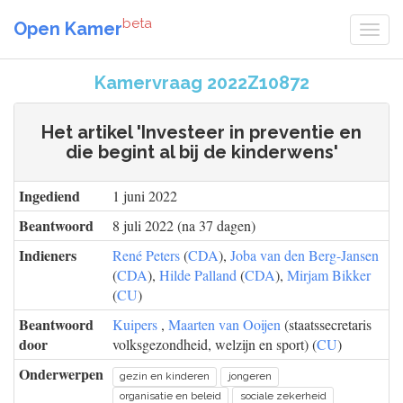
beta
Open Kamer
Kamervraag 2022Z10872
Het artikel 'Investeer in preventie en
die begint al bij de kinderwens'
Ingediend
1 juni 2022
Beantwoord
8 juli 2022 (na 37 dagen)
Indieners
René Peters
(
CDA
),
Joba van den Berg-Jansen
(
CDA
),
Hilde Palland
(
CDA
),
Mirjam Bikker
(
CU
)
Beantwoord
Kuipers
,
Maarten van Ooijen
(staatssecretaris
door
volksgezondheid, welzijn en sport) (
CU
)
Onderwerpen
gezin en kinderen
jongeren
organisatie en beleid
sociale zekerheid