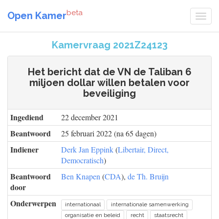
beta
Open Kamer
Kamervraag 2021Z24123
Het bericht dat de VN de Taliban 6
miljoen dollar willen betalen voor
beveiliging
Ingediend
22 december 2021
Beantwoord
25 februari 2022 (na 65 dagen)
Indiener
Derk Jan Eppink
(
Libertair, Direct,
Democratisch
)
Beantwoord
Ben Knapen
(
CDA
),
de Th. Bruijn
door
Onderwerpen
internationaal
internationale samenwerking
organisatie en beleid
recht
staatsrecht