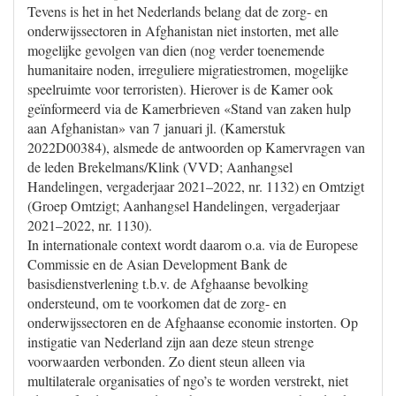
Tevens is het in het Nederlands belang dat de zorg- en
onderwijssectoren in Afghanistan niet instorten, met alle
mogelijke gevolgen van dien (nog verder toenemende
humanitaire noden, irreguliere migratiestromen, mogelijke
speelruimte voor terroristen). Hierover is de Kamer ook
geïnformeerd via de Kamerbrieven «Stand van zaken hulp
aan Afghanistan» van 7 januari jl. (Kamerstuk
2022D00384), alsmede de antwoorden op Kamervragen van
de leden Brekelmans/Klink (VVD; Aanhangsel
Handelingen, vergaderjaar 2021–2022, nr. 1132) en Omtzigt
(Groep Omtzigt; Aanhangsel Handelingen, vergaderjaar
2021–2022, nr. 1130).
In internationale context wordt daarom o.a. via de Europese
Commissie en de Asian Development Bank de
basisdienstverlening t.b.v. de Afghaanse bevolking
ondersteund, om te voorkomen dat de zorg- en
onderwijssectoren en de Afghaanse economie instorten. Op
instigatie van Nederland zijn aan deze steun strenge
voorwaarden verbonden. Zo dient steun alleen via
multilaterale organisaties of ngo’s te worden verstrekt, niet