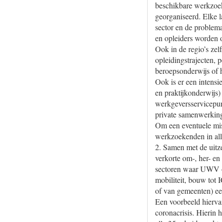
beschikbare werkzoeke
georganiseerd. Elke 
sector en de problema
en opleiders worden 
Ook in de regio’s zel
opleidingstrajecten,
beroepsonderwijs of h
Ook is er een intens
en praktijkonderwijs)
werkgeversservicepun
private samenwerkin
Om een eventuele mi
werkzoekenden in all
2. Samen met de uitze
verkorte om-, her- en
sectoren waar UWV op 
mobiliteit, bouw tot
of van gemeenten) ee
Een voorbeeld hiervan
coronacrisis. Hierin