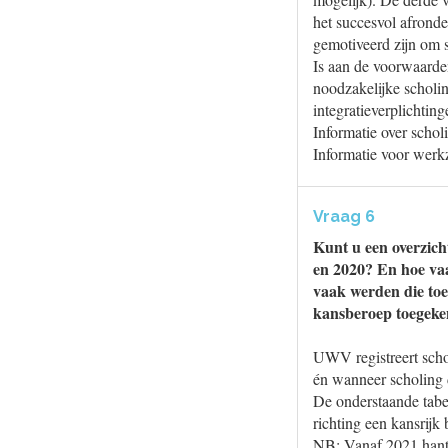
het succesvol afrond
gemotiveerd zijn om s
Is aan de voorwaard
noodzakelijke scholin
integratieverplichtin
Informatie over scho
Informatie voor werk
Vraag 6
Kunt u een overzich
en 2020? En hoe vaa
vaak werden die to
kansberoep toegeken
UWV registreert scho
én wanneer scholing
De onderstaande tabe
richting een kansrijk
NB: Vanaf 2021 hante