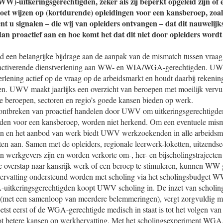
W)-uitkeringsgerechtigden, zeker als zij beperkt opgeleid zijn of
oet wijzen op (kortdurende) opleidingen voor een kansberoep, zoal
t u signalen – die wij van opleiders ontvangen – dat dit nauwelijk
n proactief aan en hoe komt het dat dit niet door opleiders word
 een belangrijke bijdrage aan de aanpak van de mismatch tussen vraa
 activerende dienstverlening aan WW- en WIA/WGA-gerechtigden. UWV
erlening actief op de vraag op de arbeidsmarkt en houdt daarbij rekeni
. UWV maakt jaarlijks een overzicht van beroepen met moeilijk vervul
e beroepen, sectoren en regio’s goede kansen bieden op werk.
 ontbreken van proactief handelen door UWV om uitkeringsgerechtigden
den voor een kansberoep, worden niet herkend. Om een eventuele mism
n en het aanbod van werk biedt UWV werkzoekenden in alle arbeidsma
n aan. Samen met de opleiders, regionale leerwerk-loketten, uitzendse
n werkgevers zijn en worden verkorte om-, her- en bijscholingstrajecte
e overstap naar kansrijk werk of een beroep te stimuleren, kunnen WW
ervatting ondersteund worden met scholing via het scholingsbudget W
tkeringsgerechtigden koopt UWV scholing in. De inzet van scholing
(met een samenloop van meerdere belemmeringen), vergt zorgvuldig m
st eerst of de WGA-gerechtigde medisch in staat is tot het volgen van
ot betere kansen op werkhervatting. Met het scholingsexperiment WGA, da