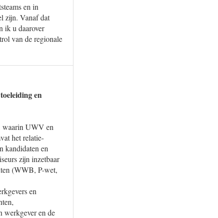
tsteams en in
l zijn. Vanaf dat
 ik u daarover
rol van de regionale
toeleiding en
en, waarin UWV en
t het relatie-
n kandidaten en
seurs zijn inzetbaar
nten (WWB, P-wet,
erkgevers en
nten,
en werkgever en de