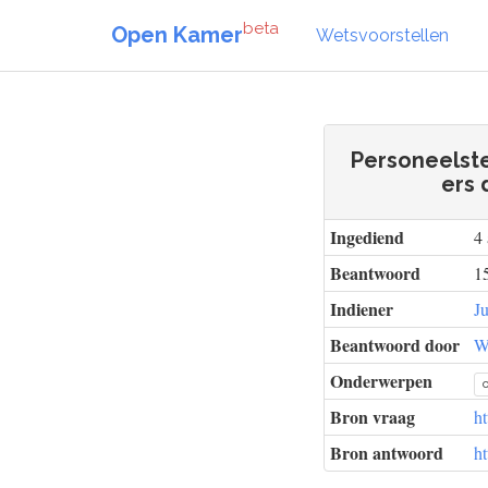
beta
Open Kamer
Wetsvoorstellen
Personeelste
ers 
Ingediend
4
Beantwoord
1
Indiener
Ju
Beantwoord door
W
Onderwerpen
Bron vraag
h
Bron antwoord
h