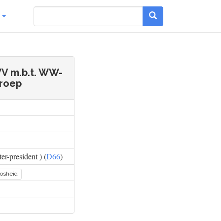
g
WV m.b.t. WW-
eroep
r-president ) (
D66
)
osheid