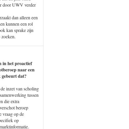
aar door UWV verder
zaakt dan alleen een
en kunnen een rol
ook kan sprake zijn
o zoeken.
 in het proactief
otberoep naar een
k gebeurt dat?
de inzet van scholing
s samenwerking tussen
n die extra
overschot beroep
e vraag op de
pecifiek op
marktinformatie.