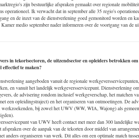
arktregio’s zijn bestuurlijke afspraken gemaakt over regionale mobilitei
ms operationeel. Ik verwacht dat in september alle 35 regio’s operationee
ang en de inzet van de dienstverlening goed gemonitord worden en kan
w Kamer medio september nader informeren over de voortgang van de uit
rs in tekortsectoren, de uitzendsector en opleiders betrokken om 
 effectief te maken?
enstverlening aangeboden vanuit de regionale werkgeversservicepunt
n, en vanuit het landelijk werkgeversservicepunt. Dienstverlening omva
vers, de advisering rondom inclusief werkgeverschap, het matchen va
met een opleidingstraject) en het organiseren van ontmoetingen. De advi
en werkzoekenden, bij zowel het UWV (WW, WIA, Wajong) als gemee
tigden).
versservicepunt van UWV heeft contact met meer dan 300 landelijke w
t afspraken over de aanpak van de tekorten door middel van arrangeme
 het anders organiseren van werk. Dit alles om een optimale match tuss