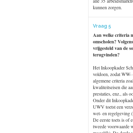
alle 35 arbeidsmarktr
kunnen zorgen.
Vraag 5
Aan welke criteria 
omscholen? Volgens 
vrijgesteld van de 
terugvinden?
Het Inkoopkader Sch
voldoen, zodat WW- 
algemene criteria zoa
kwaliteitseisen die a
prestaties, enz., als
Onder dit Inkoopkad
UWV toetst een verzo
wet- en regelgeving
De eerste toets is o
tweede voorwaarde wa
mogelijk). De derde v