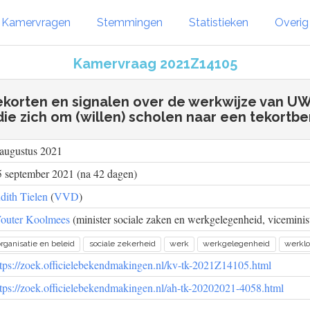
Kamervragen
Stemmingen
Statistieken
Overi
Kamervraag 2021Z14105
korten en signalen over de werkwijze van U
die zich om (willen) scholen naar een tekortb
 augustus 2021
5 september 2021 (na 42 dagen)
dith Tielen
(
VVD
)
outer Koolmees
(minister sociale zaken en werkgelegenheid, viceministe
organisatie en beleid
sociale zekerheid
werk
werkgelegenheid
werklo
ttps://zoek.officielebekendmakingen.nl/kv-tk-2021Z14105.html
ttps://zoek.officielebekendmakingen.nl/ah-tk-20202021-4058.html