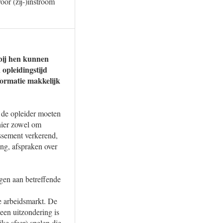
oor (zij-)instroom
bij hen kunnen
opleidingstijd
formatie makkelijk
de opleider moeten
ier zowel om
issement verkerend,
ing, afspraken over
gen aan betreffende
e arbeidsmarkt. De
een uitzondering is
ke sfeer) spelen die