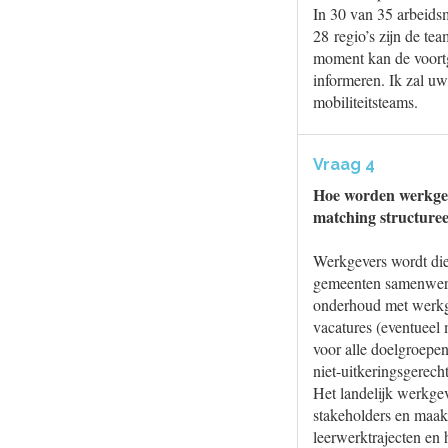
In 30 van 35 arbeidsm
28 regio’s zijn de tea
moment kan de voortg
informeren. Ik zal u
mobiliteitsteams.
Vraag 4
Hoe worden werkgeve
matching structureel
Werkgevers wordt di
gemeenten samenwerke
onderhoud met werkge
vacatures (eventueel 
voor alle doelgroep
niet-uitkeringsgerech
Het landelijk werkge
stakeholders en maak
leerwerktrajecten en