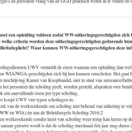
egio’s de personele vraag van de GGD praktisch weten in te vullen en v
moet een opleiding voldoen zodat WW-uitkeringsgerechtigden zich 
welke criteria worden deze uitkeringsgerechtigden gedurende hun 
sollicitatieplicht? Waar kunnen WW-uitkeringsgerechtigden deze in
olingsdiensten UWV vermeldt de eisen waaraan een opleiding dan wel 
en WIA/WGA-gerechtigden zich bij hen kunnen omscholen. Het gaat h
ls inschrijving Kamer van Koophandel, niet in staat van surseance/faill
an het personeel die scholing geeft, worden gesteld, afspraken over betal
 ook om aanvullende eisen per type scholing.
er koopt UWV vier typen scholingen in:
ek van de werkzoekende om scholing met behoud van uitkering te vol
 (WW en WIA) én aan de Beleidsregels Scholing 2016.2
f een werkzoekende zonder inzet van scholing weer terug kan keren op d
araan getoetst wordt is dat de scholing maximaal één jaar mag duren (
oorwaarde is dat er geen belemmeringen (persoonlijk of in de persoonlij