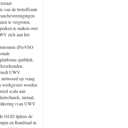
ctoraal
is van de betreffende
 brancheverenigingen
nen te vergroten.
fspraken te maken over
UWV zich aan het
uitstromen (ProVSO
ionale
latforms (publiek-
erkzoekenden.
k biedt UWV
t antwoord op vraag
 en werkgevers worden
breed scala aan
ietechniek, metaal,
 uitkering (van UWV
 de GGD tijdens de
ympia en Randstad in