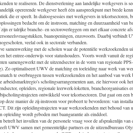
nden te realiseren. De dienstverlening aan landelijke werkgevers is se
landelijk opererende werkgever heeft één aanspreekpunt met brede kenn
tiek die er speelt. In dialoogsessies met werkgevers in tekortsectoren,
oplossingen bedacht om de instroom, matching en duurzaamheid van ba
f zijn er talrijke branche- en sectoroverleggen om met elkaar concrete a
 personeelsvraagstukken, baanopeningen, enzovoorts. Daarbij verbindt 
ogescholen, veelal ook in sectorale verbanden.
ieve samenwerking met de scholen waar de potentiële werkzoekenden 
 en het entree-onderwijs voor statushouders. Voorts wordt vanuit de reg
ten samengewerkt met de uitzendsector in de vorm van regionale PPS-p
g). Zo optimaliseert UWV de matching en toeleiding naar werk van w
smatch te overbruggen tussen werkzoekenden en het aanbod van wer
e arbeidsmarktregio’s scholingsarrangementen aan, zie hiervoor ook he
ndsector, opleiders, regionale leerwerk-loketten, brancheorganisaties
 bijscholingstrajecten ontwikkeld voor tekortsectoren. Dat gaat om een 
deze manier de zij-instroom voor probeert te bevorderen: van installat
 ICT. Dit zijn opleidingstrajecten waar werkzoekenden met behoud van
n opleiding wordt geboden met baangarantie als einddoel.
 betreft het invullen van de personele vraag voor de afsprakenlijn van
 heeft UWV samen met gemeentelijke partners en de uitzendbureaus Ol