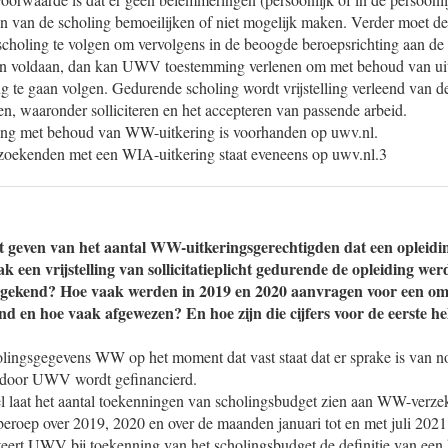
en van de scholing bemoeilijken of niet mogelijk maken. Verder moet d
choling te volgen om vervolgens in de beoogde beroepsrichting aan de s
en voldaan, dan kan UWV toestemming verlenen om met behoud van ui
g te gaan volgen. Gedurende scholing wordt vrijstelling verleend van de
gen, waaronder solliciteren en het accepteren van passende arbeid.
ling met behoud van WW-uitkering is voorhanden op uwv.nl.
zoekenden met een WIA-uitkering staat eveneens op uwv.nl.3
t geven van het aantal WW-uitkeringsgerechtigden dat een opleidi
k een vrijstelling van sollicitatieplicht gedurende de opleiding w
egekend? Hoe vaak werden in 2019 en 2020 aanvragen voor een om
d en hoe vaak afgewezen? En hoe zijn die cijfers voor de eerste he
lingsgegevens WW op het moment dat vast staat dat er sprake is van n
 door UWV wordt gefinancierd.
l laat het aantal toekenningen van scholingsbudget zien aan WW-verze
 beroep over 2019, 2020 en over de maanden januari tot en met juli 2021
ert UWV bij toekenning van het scholingsbudget de definitie van een k