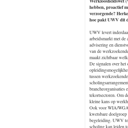
Werkloosheidswet (W
hebben, proactief m
verzorgende? Herken
hoe pakt UWV dit da
UWV levert inderdaad
arbeidsmarkt met de
advisering en dienstv
van de werkzoekenden
maakt zichtbaar welk
De signalen over het
opleidingsmogelijkhe
tussen werkzoekende
scholingsarrangemente
brancheorganisaties e
tekortsectoren. Om d
kleine kans op werkh
Ook voor WIA/WGA-ui
kwetsbare doelgroep 
begeleiding. UWV toet
scholing kan leiden t