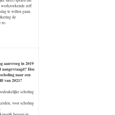
e werkzoekende zelf
lag te willen gaan.
tkering de
 re-
ng aanvroeg in 2019
erd aangevraagd? Hoe
scholing naar een
lft van 2021?
oodzakelijke scholing
kerden, voor scholing
.
ansrijk beroep in