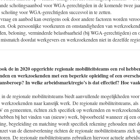
taande scholingsaanbod voor WGA-gerechtigden in de komende twee j
scholing voor WGA-gerechtigden succesvol in te zetten.
vraag en aanbod kan overigens ook door andere factoren worden veroor
eden. Ook persoonlijke voorkeuren en omstandigheden van werkzoekend
jden, beloning, verminderde belastbaarheid (bij WGA-gerechtigden) en 
 mismatch doordat werkgevers en werkzoekenden niet in dezelfde regi
ook de in 2020 opgerichte regionale mobiliteitsteams een rol hebben
nden en werkzoekenden met een beperkte opleiding of een oversch
kansberoep? In welke arbeidsmarktregio’s is dat effectief? Hoe vaa
in de regionale mobiliteitsteams biedt aanvullende mogelijkheden voor 
n werkzoekenden naar kansrijk werk. De regionale mobiliteitsteams, al
V en gemeenten, richten zich specifiek op werkenden en werkzoekende
hebben bij het vinden van (nieuw) werk, bijvoorbeeld wanneer zij een 
ring, begeleiding en matching wordt specifiek rekening gehouden met d
inzet van de dienstverlening richten de regionale mobiliteitsteams zich s
oren. De regionale mobiliteitsteams gebruiken hiervoor actuele arbeids