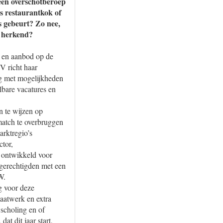
 een overschotberoep
s restaurantkok of
s gebeurt? Zo nee,
t herkend?
g en aanbod op de
 richt haar
ng met mogelijkheden
bare vacatures en
 te wijzen op
atch te overbruggen
rktregio’s
ctor,
n ontwikkeld voor
-gerechtigden met een
W.
 voor deze
aatwerk en extra
 scholing en of
t dit jaar start,