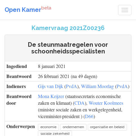
beta
Open Kamer
Kamervraag 2021Z00236
De steunmaatregelen voor
schoonheidsspecialisten
Ingediend
8 januari 2021
Beantwoord
26 februari 2021 (na 49 dagen)
Indieners
Gijs van Dijk
(
PvdA
),
William Moorlag
(
PvdA
)
Beantwoord
Mona Keijzer
(staatssecretaris economische
door
zaken en klimaat) (
CDA
),
Wouter Koolmees
(minister sociale zaken en werkgelegenheid,
viceminister-president ) (
D66
)
Onderwerpen
economie
ondernemen
organisatie en beleid
sociale zekerheid