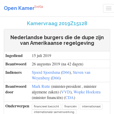
beta
Open Kamer
Kamervraag 2019Z15128
Nederlandse burgers die de dupe zijn
van Amerikaanse regelgeving
Ingediend
15 juli 2019
Beantwoord
26 augustus 2019 (na 42 dagen)
Indieners
Sjoerd Sjoerdsma
(
D66
),
Steven van
Weyenberg
(
D66
)
Beantwoord
Mark Rutte
(minister-president , minister
door
algemene zaken) (
VVD
),
Wopke Hoekstra
(minister financiën) (
CDA
)
Onderwerpen
financieel toezicht
financiën
internationaal
internationale samenwerking