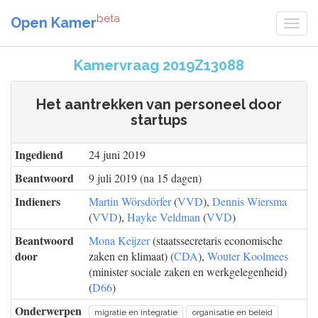
beta
Open Kamer
Kamervraag 2019Z13088
Het aantrekken van personeel door
startups
Ingediend
24 juni 2019
Beantwoord
9 juli 2019 (na 15 dagen)
Indieners
Martin Wörsdörfer
(
VVD
),
Dennis Wiersma
(
VVD
),
Hayke Veldman
(
VVD
)
Beantwoord
Mona Keijzer
(staatssecretaris economische
door
zaken en klimaat) (
CDA
),
Wouter Koolmees
(minister sociale zaken en werkgelegenheid)
(
D66
)
Onderwerpen
migratie en integratie
organisatie en beleid