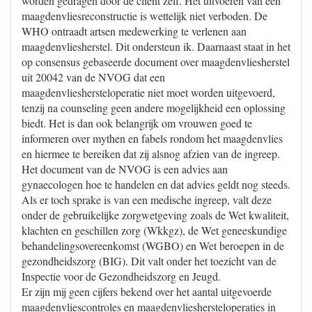
worden gedragen door de cliënt zelf. Het uitvoeren van een
maagdenvliesreconstructie is wettelijk niet verboden. De
WHO ontraadt artsen medewerking te verlenen aan
maagdenvliesherstel. Dit ondersteun ik. Daarnaast staat in het
op consensus gebaseerde document over maagdenvliesherstel
uit 20042 van de NVOG dat een
maagdenvlieshersteloperatie niet moet worden uitgevoerd,
tenzij na counseling geen andere mogelijkheid een oplossing
biedt. Het is dan ook belangrijk om vrouwen goed te
informeren over mythen en fabels rondom het maagdenvlies
en hiermee te bereiken dat zij alsnog afzien van de ingreep.
Het document van de NVOG is een advies aan
gynaecologen hoe te handelen en dat advies geldt nog steeds.
Als er toch sprake is van een medische ingreep, valt deze
onder de gebruikelijke zorgwetgeving zoals de Wet kwaliteit,
klachten en geschillen zorg (Wkkgz), de Wet geneeskundige
behandelingsovereenkomst (WGBO) en Wet beroepen in de
gezondheidszorg (BIG). Dit valt onder het toezicht van de
Inspectie voor de Gezondheidszorg en Jeugd.
Er zijn mij geen cijfers bekend over het aantal uitgevoerde
maagdenvliescontroles en maagdenvlieshersteloperaties in