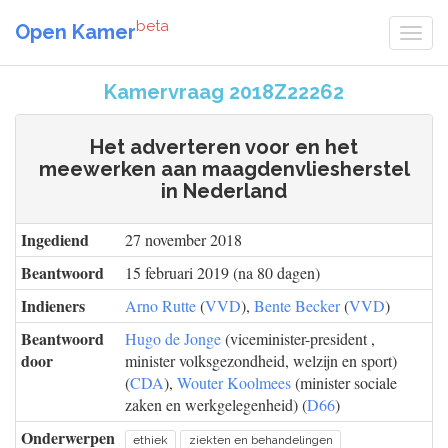
beta
Open Kamer
Kamervraag 2018Z22262
Het adverteren voor en het
meewerken aan maagdenvliesherstel
in Nederland
Ingediend
27 november 2018
Beantwoord
15 februari 2019 (na 80 dagen)
Indieners
Arno Rutte
(
VVD
),
Bente Becker
(
VVD
)
Beantwoord
Hugo de Jonge
(viceminister-president ,
door
minister volksgezondheid, welzijn en sport)
(
CDA
),
Wouter Koolmees
(minister sociale
zaken en werkgelegenheid) (
D66
)
Onderwerpen
ethiek
ziekten en behandelingen