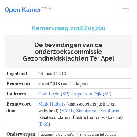
beta
Open Kamer
Kamervraag 2018Z05700
De bevindingen van de
onderzoekscommissie
Gezondheidsklachten Ter Apel
Ingediend
29 maart 2018
Beantwoord
9 mei 2018 (na 41 dagen)
Indieners
Cem Laçin
(
SP
),
Jasper van Dijk
(
SP
)
Beantwoord
Mark Harbers
(staatssecretaris justitie en
door
veiligheid) (
VVD
),
Stientje van Veldhoven
(staatssecretaris infrastructuur en waterstaat)
(
D66
)
Onderwerpen
gezondheidsrisico's
migratie en integratie