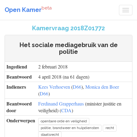
beta
Open Kamer
Kamervraag 2018Z01772
Het sociale mediagebruik van de
politie
Ingediend
2 februari 2018
Beantwoord
4 april 2018 (na 61 dagen)
Indieners
Kees Verhoeven
(
D66
),
Monica den Boer
(
D66
)
Beantwoord
Ferdinand Grapperhaus
(minister justitie en
door
veiligheid) (
CDA
)
Onderwerpen
openbare orde en veiligheid
politie, brandweer en hulpdiensten
recht
staatsrecht