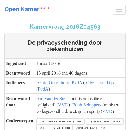
beta
Open Kamer
Kamervraag 2016Z04563
De privacyschending door
ziekenhuizen
Ingediend
4 maart 2016
Beantwoord
13 april 2016 (na 40 dagen)
Indieners
Astrid Oosenbrug
(
PvdA
),
Otwin van Dijk
(
PvdA
)
Beantwoord
Ard van der Steur
(minister justitie en
door
veiligheid) (
VVD
),
Edith Schippers
(minister
volksgezondheid, welzijn en sport) (
VVD
)
Onderwerpen
openbare orde en veiligheid
organisatie en beleid
recht
staatsrecht
zorg en gezondheid