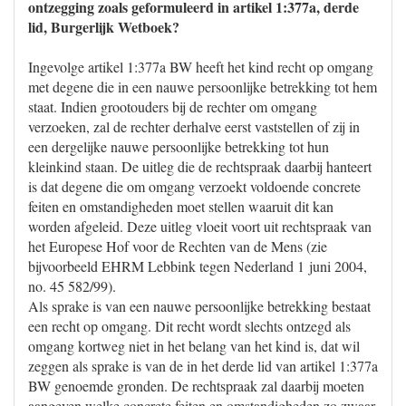
ontzegging zoals geformuleerd in artikel 1:377a, derde
lid, Burgerlijk Wetboek?
Ingevolge artikel 1:377a BW heeft het kind recht op omgang
met degene die in een nauwe persoonlijke betrekking tot hem
staat. Indien grootouders bij de rechter om omgang
verzoeken, zal de rechter derhalve eerst vaststellen of zij in
een dergelijke nauwe persoonlijke betrekking tot hun
kleinkind staan. De uitleg die de rechtspraak daarbij hanteert
is dat degene die om omgang verzoekt voldoende concrete
feiten en omstandigheden moet stellen waaruit dit kan
worden afgeleid. Deze uitleg vloeit voort uit rechtspraak van
het Europese Hof voor de Rechten van de Mens (zie
bijvoorbeeld EHRM Lebbink tegen Nederland 1 juni 2004,
no. 45 582/99).
Als sprake is van een nauwe persoonlijke betrekking bestaat
een recht op omgang. Dit recht wordt slechts ontzegd als
omgang kortweg niet in het belang van het kind is, dat wil
zeggen als sprake is van de in het derde lid van artikel 1:377a
BW genoemde gronden. De rechtspraak zal daarbij moeten
aangeven welke concrete feiten en omstandigheden zo zwaar