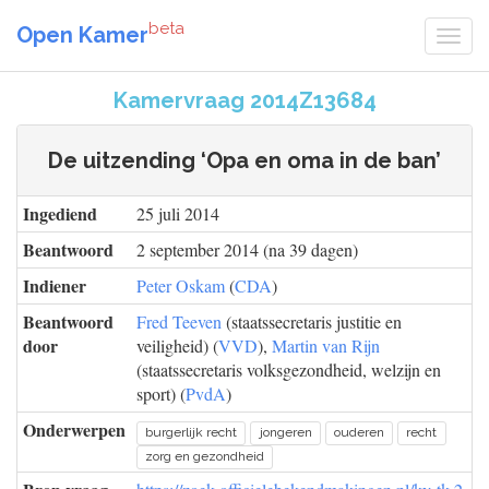
beta
Open Kamer
Kamervraag 2014Z13684
De uitzending ‘Opa en oma in de ban’
Ingediend
25 juli 2014
Beantwoord
2 september 2014 (na 39 dagen)
Indiener
Peter Oskam
(
CDA
)
Beantwoord
Fred Teeven
(staatssecretaris justitie en
door
veiligheid) (
VVD
),
Martin van Rijn
(staatssecretaris volksgezondheid, welzijn en
sport) (
PvdA
)
Onderwerpen
burgerlijk recht
jongeren
ouderen
recht
zorg en gezondheid