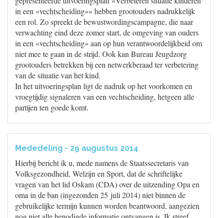
gepresenteerde uitvoeringsplan «Verbeteren situatie kinderen
in een «vechtscheiding»» hebben grootouders nadrukkelijk
een rol. Zo spreekt de bewustwordingscampagne, die naar
verwachting eind deze zomer start, de omgeving van ouders
in een «vechtscheiding» aan op hun verantwoordelijkheid om
niet mee te gaan in de strijd. Ook kan Bureau Jeugdzorg
grootouders betrekken bij een netwerkberaad ter verbetering
van de situatie van het kind.
In het uitvoeringsplan ligt de nadruk op het voorkomen en
vroegtijdig signaleren van een vechtscheiding, hetgeen alle
partijen ten goede komt.
Mededeling - 29 augustus 2014
Hierbij bericht ik u, mede namens de Staatssecretaris van
Volksgezondheid, Welzijn en Sport, dat de schriftelijke
vragen van het lid Oskam (CDA) over de uitzending Opa en
oma in de ban (ingezonden 25 juli 2014) niet binnen de
gebruikelijke termijn kunnen worden beantwoord, aangezien
nog niet alle benodigde informatie ontvangen is. Ik streef