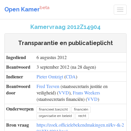
beta
Open Kamer
Kamervraag 2012Z14904
Transparantie en publicatieplicht
Ingediend
6 augustus 2012
Beantwoord
3 september 2012 (na 28 dagen)
Indiener
Pieter Omtzigt
(
CDA
)
Beantwoord
Fred Teeven
(staatssecretaris justitie en
door
veiligheid) (
VVD
),
Frans Weekers
(staatssecretaris financiën) (
VVD
)
Onderwerpen
financieel toezicht
financiën
organisatie en beleid
recht
Bron vraag
https://zoek.officielebekendmakingen.nl/kv-tk-2