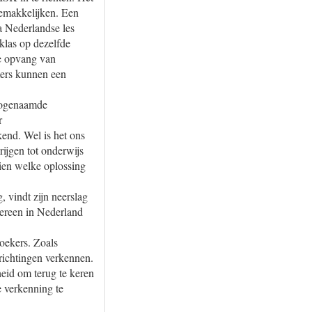
gemakkelijken. Een
a Nederlandse les
 klas op dezelfde
te opvang van
mers kunnen een
 zogenaamde
r
kend. Wel is het ons
rijgen tot onderwijs
ien welke oplossing
, vindt zijn neerslag
edereen in Nederland
oekers. Zoals
richtingen verkennen.
eid om terug te keren
e verkenning te