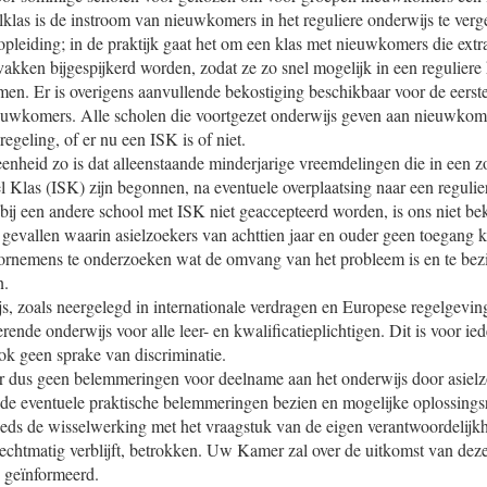
lklas is de instroom van nieuwkomers in het reguliere onderwijs te ver
opleiding; in de praktijk gaat het om een klas met nieuwkomers die extr
vakken bijgespijkerd worden, zodat ze zo snel mogelijk in een reguliere
men. Er is overigens aanvullende bekostiging beschikbaar voor de eers
euwkomers. Alle scholen die voortgezet onderwijs geven aan nieuwko
egeling, of er nu een ISK is of niet.
meenheid zo is dat alleenstaande minderjarige vreemdelingen die in een
l Klas (ISK) zijn begonnen, na eventuele overplaatsing naar een regulie
bij een andere school met ISK niet geaccepteerd worden, is ons niet be
 gevallen waarin asielzoekers van achttien jaar en ouder geen toegang k
oornemens te onderzoeken wat de omvang van het probleem is en te bez
n.
s, zoals neergelegd in internationale verdragen en Europese regelgeving
erende onderwijs voor alle leer- en kwalificatieplichtigen. Dit is voor i
ook geen sprake van discriminatie.
er dus geen belemmeringen voor deelname aan het onderwijs door asielz
de eventuele praktische belemmeringen bezien en mogelijke oplossings
eeds de wisselwerking met het vraagstuk van de eigen verantwoordelijkh
rechtmatig verblijft, betrokken. Uw Kamer zal over de uitkomst van dez
n geïnformeerd.