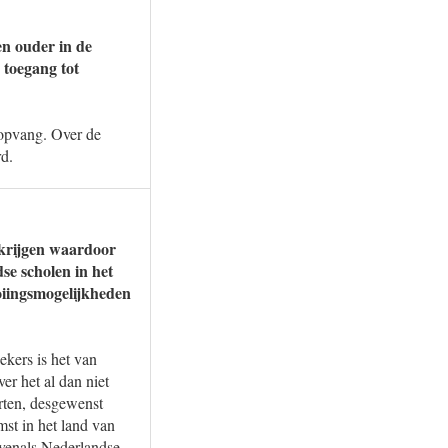
en ouder in de
 toegang tot
-opvang. Over de
d.
 krijgen waardoor
se scholen in het
oiingsmogelijkheden
kers is het van
er het al dan niet
arten, desgewenst
mst in het land van
evenals Nederlandse