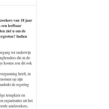
lzoekers van 18 jaar
 een leefbaar
den ziet u om de
vergroten? Indien
oegang tot onderwijs
inghouders die in de
ge kosten zou dit ook
vergunning heeft, in
genomen op zijn
enadrukt de regering
ige terugkeer en
n organisaties uit het
erde asielzoekers,