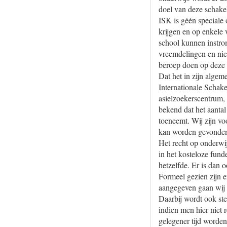
doel van deze schake
ISK is géén speciale 
krijgen en op enkele 
school kunnen instro
vreemdelingen en ni
beroep doen op deze r
Dat het in zijn alge
Internationale Schake
asielzoekerscentrum, 
bekend dat het aantal
toeneemt. Wij zijn v
kan worden gevonde
Het recht op onderwij
in het kosteloze fund
hetzelfde. Er is dan 
Formeel gezien zijn 
aangegeven gaan wij 
Daarbij wordt ook st
indien men hier niet 
gelegener tijd worde