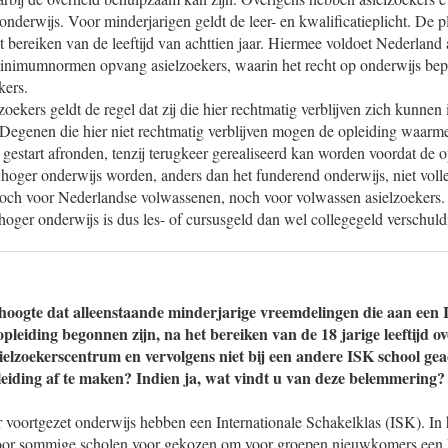
onderwijs. Voor minderjarigen geldt de leer- en kwalificatieplicht. De p
t bereiken van de leeftijd van achttien jaar. Hiermee voldoet Nederland
minimumnormen opvang asielzoekers, waarin het recht op onderwijs bepe
kers.
oekers geldt de regel dat zij die hier rechtmatig verblijven zich kunnen 
Degenen die hier niet rechtmatig verblijven mogen de opleiding waarme
 gestart afronden, tenzij terugkeer gerealiseerd kan worden voordat de o
hoger onderwijs worden, anders dan het funderend onderwijs, niet volle
noch voor Nederlandse volwassenen, noch voor volwassen asielzoekers.
oger onderwijs is dus les- of cursusgeld dan wel collegegeld verschuld
hoogte dat alleenstaande minderjarige vreemdelingen die aan een 
pleiding begonnen zijn, na het bereiken van de 18 jarige leeftijd 
sielzoekerscentrum en vervolgens niet bij een andere ISK school g
iding af te maken? Indien ja, wat vindt u van deze belemmering?
r voortgezet onderwijs hebben een Internationale Schakelklas (ISK). In 
oor sommige scholen voor gekozen om voor groepen nieuwkomers een IS