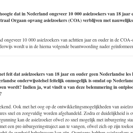
hoogte dat in Nederland ongeveer 10 000 asielzoekers van 18 jaar 
raal Orgaan opvang asielzoekers (COA) verblijven met nauwelijks
aad ongeveer 10 000 asielzoekers van achttien jaar en ouder in de COA
derwijs wordt u in de hierna volgende beantwoording nader geïnformeer
et feit dat asielzoekers van 18 jaar en ouder geen Nederlandse les
rlandse onderwijsstelsel feitelijk onmogelijk is omdat op Nederland
ven wordt? Indien ja, wat vindt u van deze belemmering in ontplo
?
bekend. Ook met het oog op de ontwikkelingsmogelijkheden van asielzoe
res snel en zorgvuldig worden afgehandeld. Zodra er duidelijkheid is ov
rgunning kan de asielzoeker ofwel zo snel mogelijk met inburgering st
met een pre-inburgeringstraject aan te vangen, ofwel zich op zijn toeko
arbij de overheid behulpzaam kan zijn. Overigens hebben asielzoekers 