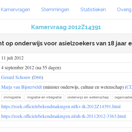
Kamervragen
Stemmingen
Statistieken
Overi
Kamervraag 2012Z14391
t op onderwijs voor asielzoekers van 18 jaar 
11 juli 2012
4 september 2012 (na 55 dagen)
Gerard Schouw
(
D66
)
Marja van Bijsterveldt
(minister onderwijs, cultuur en wetenschap) (
C
immigratie
migratie en integratie
onderwijs en wetenschap
organisati
https://zoek.officielebekendmakingen.nl/kv-tk-2012Z14391.html
https://zoek.officielebekendmakingen.nl/ah-tk-20112012-3363.html