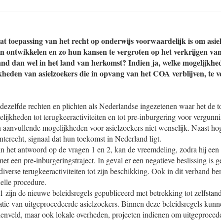
at toepassing van het recht op onderwijs voorwaardelijk is om asie
ten ontwikkelen en zo hun kansen te vergroten op het verkrijgen van
nd dan wel in het land van herkomst? Indien ja, welke mogelijkhe
kheden van asielzoekers die in opvang van het COA verblijven, te 
dezelfde rechten en plichten als Nederlandse ingezetenen waar het de t
elijkheden tot terugkeeractiviteiten en tot pre-inburgering voor vergunn
n aanvullende mogelijkheden voor asielzoekers niet wenselijk. Naast ho
onterecht, signaal dat hun toekomst in Nederland ligt.
n het antwoord op de vragen 1 en 2, kan de vreemdeling, zodra hij een 
met een pre-inburgeringstraject. In geval er een negatieve beslissing is 
 diverse terugkeeractiviteiten tot zijn beschikking. Ook in dit verband b
elle procedure.
zijn de nieuwe beleidsregels gepubliceerd met betrekking tot zelfstand
tie van uitgeprocedeerde asielzoekers. Binnen deze beleidsregels kunne
enveld, maar ook lokale overheden, projecten indienen om uitgeprocede