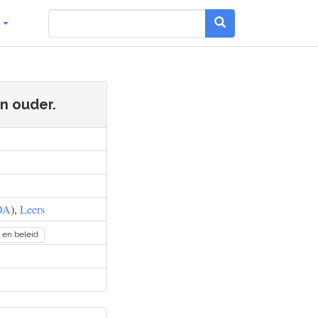
g
en ouder.
DA
),
Leers
e en beleid