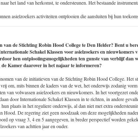
 naar het land van herkomst, te ondersteunen. Het bestaande instrumenta
nen asielzoekers activiteiten ontplooien die aansluiten bij hun toekoms
ven van de Stichting Robin Hood College te Den Helder? Bent u ber
nternationale Schakel Klassen voor asielzoekers en nieuwkomers v
door hen ontplooiingsmogelijkheden ten gunste van verblijf dan w
 de Kamer daarover in het najaar te informeren?
nomen van de initiatieven van de Stichting Robin Hood College. Het st
 vrij om, mits binnen de kaders van de wet, het onderwijs zodanig vorm 
ten van volwassen asielzoekers en nieuwkomers. In het voortgezet onde
an door Internationale Schakel Klassen in te richten, in andere geval
 hun plaats in het reguliere onderwijs, al dan niet met extra ondersteunin
in Hood. De regering ziet geen noodzaak om deze mogelijkheden nader
woord op vraag 3, 4 en 5 aangegeven, in breder perspectief worden geke
elzoekers van achttien jaar en ouder.