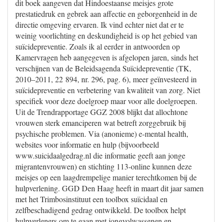
dit boek aangeven dat Hindoestaanse meisjes grote
prestatiedruk en gebrek aan affectie en geborgenheid in de
directie omgeving ervaren. Ik vind echter niet dat er te
weinig voorlichting en deskundigheid is op het gebied van
suïcidepreventie. Zoals ik al eerder in antwoorden op
Kamervragen heb aangegeven is afgelopen jaren, sinds het
verschijnen van de Beleidsagenda Suïcidepreventie (TK,
2010–2011, 22 894, nr. 296, pag. 6), meer geïnvesteerd in
suïcidepreventie en verbetering van kwaliteit van zorg. Niet
specifiek voor deze doelgroep maar voor alle doelgroepen.
Uit de Trendrapportage GGZ 2008 blijkt dat allochtone
vrouwen sterk emanciperen wat betreft zorggebruik bij
psychische problemen. Via (anonieme) e-mental health,
websites voor informatie en hulp (bijvoorbeeld
www.suicidaalgedrag.nl die informatie geeft aan jonge
migrantenvrouwen) en stichting 113-online kunnen deze
meisjes op een laagdrempelige manier terechtkomen bij de
hulpverlening. GGD Den Haag heeft in maart dit jaar samen
met het Trimbosinstituut een toolbox suïcidaal en
zelfbeschadigend gedrag ontwikkeld. De toolbox helpt
hulpverleners om te gaan met jongvolwassenen en