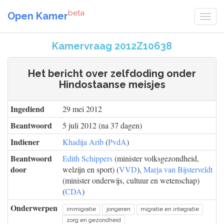
beta
Open Kamer
Kamervraag 2012Z10638
Het bericht over zelfdoding onder
Hindostaanse meisjes
Ingediend
29 mei 2012
Beantwoord
5 juli 2012 (na 37 dagen)
Indiener
Khadija Arib
(
PvdA
)
Beantwoord
Edith Schippers
(minister volksgezondheid,
door
welzijn en sport) (
VVD
),
Marja van Bijsterveldt
(minister onderwijs, cultuur en wetenschap)
(
CDA
)
Onderwerpen
immigratie
jongeren
migratie en integratie
zorg en gezondheid