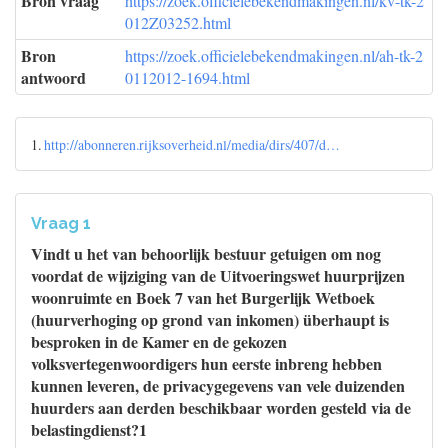
Bron vraag
https://zoek.officielebekendmakingen.nl/kv-tk-2
012Z03252.html
Bron
https://zoek.officielebekendmakingen.nl/ah-tk-2
antwoord
0112012-1694.html
1.
http://abonneren.rijksoverheid.nl/media/dirs/407/d…
Vraag 1
Vindt u het van behoorlijk bestuur getuigen om nog
voordat de wijziging van de Uitvoeringswet huurprijzen
woonruimte en Boek 7 van het Burgerlijk Wetboek
(huurverhoging op grond van inkomen) überhaupt is
besproken in de Kamer en de gekozen
volksvertegenwoordigers hun eerste inbreng hebben
kunnen leveren, de privacygegevens van vele duizenden
huurders aan derden beschikbaar worden gesteld via de
belastingdienst?1