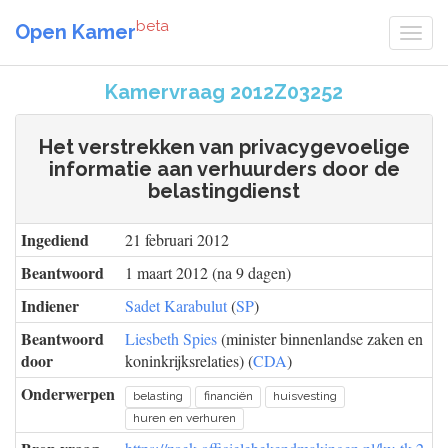
beta
Open Kamer
Kamervraag 2012Z03252
Het verstrekken van privacygevoelige
informatie aan verhuurders door de
belastingdienst
Ingediend
21 februari 2012
Beantwoord
1 maart 2012 (na 9 dagen)
Indiener
Sadet Karabulut
(
SP
)
Beantwoord
Liesbeth Spies
(minister binnenlandse zaken en
door
koninkrijksrelaties) (
CDA
)
Onderwerpen
belasting
financiën
huisvesting
huren en verhuren