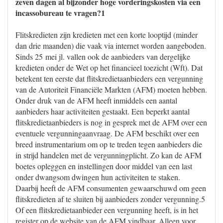
zeven dagen al bijzonder hoge vorderingskosten via een
incassobureau te vragen?1
Flitskredieten zijn kredieten met een korte looptijd (minder
dan drie maanden) die vaak via internet worden aangeboden.
Sinds 25 mei jl. vallen ook de aanbieders van dergelijke
kredieten onder de Wet op het financieel toezicht (Wft). Dat
betekent ten eerste dat flitskredietaanbieders een vergunning
van de Autoriteit Financiële Markten (AFM) moeten hebben.
Onder druk van de AFM heeft inmiddels een aantal
aanbieders haar activiteiten gestaakt. Een beperkt aantal
flitskredietaanbieders is nog in gesprek met de AFM over een
eventuele vergunningaanvraag. De AFM beschikt over een
breed instrumentarium om op te treden tegen aanbieders die
in strijd handelen met de vergunningplicht. Zo kan de AFM
boetes opleggen en instellingen door middel van een last
onder dwangsom dwingen hun activiteiten te staken.
Daarbij heeft de AFM consumenten gewaarschuwd om geen
flitskredieten af te sluiten bij aanbieders zonder vergunning.5
Of een flitskredietaanbieder een vergunning heeft, is in het
register op de website van de AFM vindbaar. Alleen voor