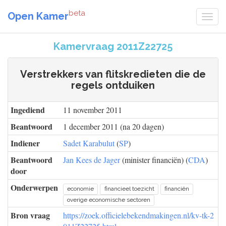
beta
Open Kamer
Kamervraag 2011Z22725
Verstrekkers van flitskredieten die de
regels ontduiken
Ingediend
11 november 2011
Beantwoord
1 december 2011 (na 20 dagen)
Indiener
Sadet Karabulut
(
SP
)
Beantwoord
Jan Kees de Jager
(minister financiën) (
CDA
)
door
Onderwerpen
economie
financieel toezicht
financiën
overige economische sectoren
Bron vraag
https://zoek.officielebekendmakingen.nl/kv-tk-2