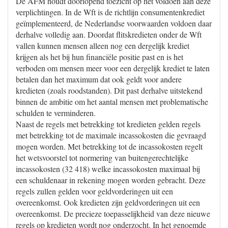
De AFM houdt doorlopend toezicht op het voldoen aan deze
verplichtingen. In de Wft is de richtlijn consumentenkrediet
geïmplementeerd, de Nederlandse voorwaarden voldoen daar
derhalve volledig aan. Doordat flitskredieten onder de Wft
vallen kunnen mensen alleen nog een dergelijk krediet
krijgen als het bij hun financiële positie past en is het
verboden om mensen meer voor een dergelijk krediet te laten
betalen dan het maximum dat ook geldt voor andere
kredieten (zoals roodstanden). Dit past derhalve uitstekend
binnen de ambitie om het aantal mensen met problematische
schulden te verminderen.
Naast de regels met betrekking tot kredieten gelden regels
met betrekking tot de maximale incassokosten die gevraagd
mogen worden. Met betrekking tot de incassokosten regelt
het wetsvoorstel tot normering van buitengerechtelijke
incassokosten (32 418) welke incassokosten maximaal bij
een schuldenaar in rekening mogen worden gebracht. Deze
regels zullen gelden voor geldvorderingen uit een
overeenkomst. Ook kredieten zijn geldvorderingen uit een
overeenkomst. De precieze toepasselijkheid van deze nieuwe
regels op kredieten wordt nog onderzocht. In het genoemde