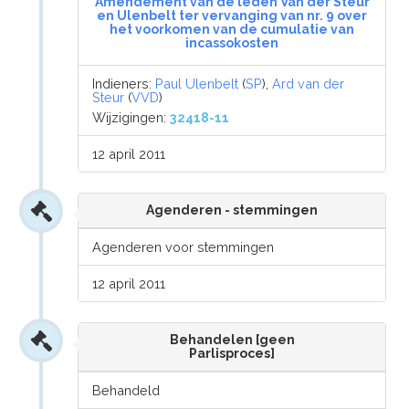
Amendement van de leden Van der Steur
en Ulenbelt ter vervanging van nr. 9 over
het voorkomen van de cumulatie van
incassokosten
Indieners:
Paul Ulenbelt
(
SP
),
Ard van der
Steur
(
VVD
)
Wijzigingen:
32418-11
12 april 2011
Agenderen - stemmingen
Agenderen voor stemmingen
12 april 2011
Behandelen [geen
Parlisproces]
Behandeld