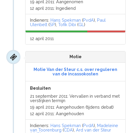
19 april 2011: Aangenomen
12 april 2011: Ingediend
Indieners:
Hans Spekman
(
PvdA
),
Paul
Ulenbelt
(
SP
),
Tofik Dibi
(
GL
)
12 april 2011
Motie
Motie Van der Steur c.s. over reguleren
van de incassokosten
Besluiten
21 september 2011: Vervallen in verband met
verstrijken termijn
19 april 2011: Aangehouden (tijdens debat)
12 april 2011: Aangehouden
Indieners:
Hans Spekman
(
PvdA
),
Madeleine
van Toorenburg
(
CDA
),
Ard van der Steur