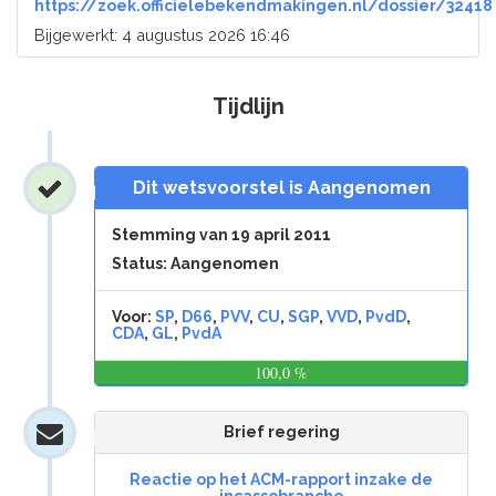
https://zoek.officielebekendmakingen.nl/dossier/32418
Bijgewerkt: 4 augustus 2026 16:46
Tijdlijn
Dit wetsvoorstel is Aangenomen
Stemming van 19 april 2011
Status: Aangenomen
Voor:
SP
,
D66
,
PVV
,
CU
,
SGP
,
VVD
,
PvdD
,
CDA
,
GL
,
PvdA
100,0 %
0,0
%
Brief regering
Reactie op het ACM-rapport inzake de