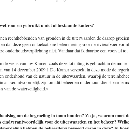
wet voor en gebruikt u niet al bestaande kaders?
nen rechthebbenden van gronden in de uiterwaarden de daarop groeiend
en dat deze geen ontoelaatbare belemmering voor de rivierafvoer vorm
e onderhoudsverplichting niet. Vandaar dat ik daartoe een voorstel tot
n de wens van uw Kamer, zoals deze tot uiting is gebracht in de motie
van 14 december 2009.1 De Kamer verzoekt in deze motie de regering 
en onderhoud van de natuur in de uiterwaarden, waarbij de terreinbehee
imair verantwoordelijk zijn om dit beheer en onderhoud dienstbaar te m
en van de waterveiligheid.»
nhaalslag om de begroeiing in toom houden? Zo ja, waarom moet de
s eindverantwoordelijk voor de uiterwaarden en het beheer? Welk
dsverdeling hebben de beheerders/ bevoegd gezag in deze? In hoe