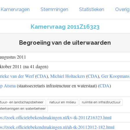
Kamervragen
Stemmingen
Statistieken
Overi
Kamervraag 2011Z16323
Begroeiing van de uiterwaarden
augustus 2011
ktober 2011 (na 41 dagen)
ieke van der Werf
(
CDA
),
Michiel Holtackers
(
CDA
),
Ger Koopmans
op Atsma
(staatssecretaris infrastructuur en waterstaat) (
CDA
)
tuur- en landschapsbeheer
natuur en milieu
ruimte en infrastructuur
terkeringen en waterbeheer
ps://zoek.officielebekendmakingen.nl/kv-tk-2011Z16323.html
ps://zoek.officielebekendmakingen.nl/ah-tk-20112012-182.html