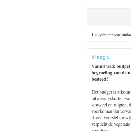
1. http://www.eenvand
Vraag 1
Vanuit welk budget
begroeiing van de u
besteed?
Het budget is afkomst
uitvoeringskosten van
struweel en ruigten,
voorkomen dat vervol
ik een voorstel tot 
verplicht de vegetat
voordoen.