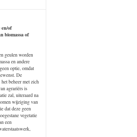
 en/of
an biomassa of
een geulen worden
massa en andere
geen optie, omdat
gewenst. De
 het beheer met zich
an agrariërs is
ie zal, uiteraard na
nomen wijziging van
ie dat deze geen
oegestane vegetatie
an een
waterstaatswerk,