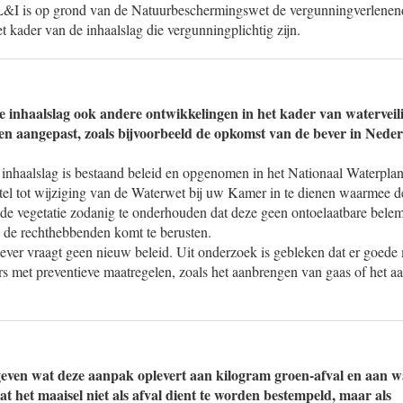
L&I is op grond van de Natuurbeschermingswet de vergunningverlenend
kader van de inhaalslag die vergunningplichtig zijn.
e inhaalslag ook andere ontwikkelingen in het kader van watervei
den aangepast, zoals bijvoorbeeld de opkomst van de bever in Nede
 inhaalslag is bestaand beleid en opgenomen in het Nationaal Waterpla
el tot wijziging van de Waterwet bij uw Kamer in te dienen waarmee d
 de vegetatie zodanig te onderhouden dat deze geen ontoelaatbare bele
ij de rechthebbenden komt te berusten.
ver vraagt geen nieuw beleid. Uit onderzoek is gebleken dat er goede 
s met preventieve maatregelen, zoals het aanbrengen van gaas of het a
ven wat deze aanpak oplevert aan kilogram groen-afval en aan wa
t het maaisel niet als afval dient te worden bestempeld, maar als