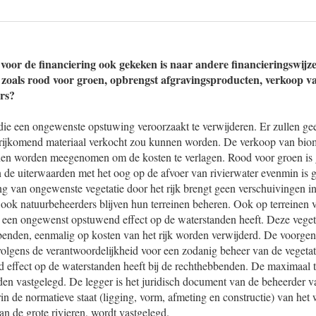
voor de financiering ook gekeken is naar andere financieringswijze
 zoals rood voor groen, opbrengst afgravingsproducten, verkoop v
rs?
 die een ongewenste opstuwing veroorzaakt te verwijderen. Er zullen g
rijkomend materiaal verkocht zou kunnen worden. De verkoop van bio
en worden meegenomen om de kosten te verlagen. Rood voor groen is 
de uiterwaarden met het oog op de afvoer van rivierwater evenmin is 
g van ongewenste vegetatie door het rijk brengt geen verschuivingen in
ook natuurbeheerders blijven hun terreinen beheren. Ook op terreinen v
e een ongewenst opstuwend effect op de waterstanden heeft. Deze vegetat
benden, eenmalig op kosten van het rijk worden verwijderd. De voorge
volgens de verantwoordelijkheid voor een zodanig beheer van de vegetat
effect op de waterstanden heeft bij de rechthebbenden. De maximaal t
den vastgelegd. De legger is het juridisch document van de beheerder v
n de normatieve staat (ligging, vorm, afmeting en constructie) van het 
an de grote rivieren, wordt vastgelegd.