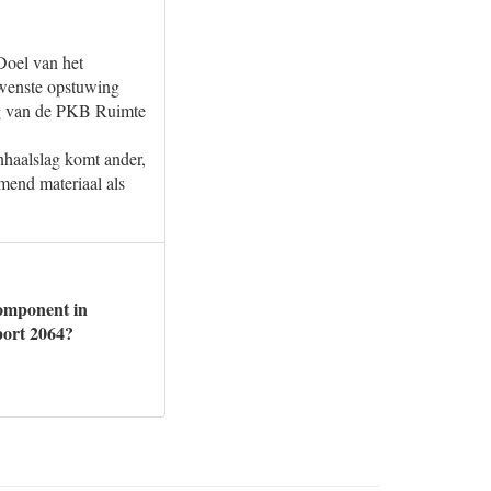
Doel van het
gewenste opstuwing
ing van de PKB Ruimte
nhaalslag komt ander,
omend materiaal als
component in
port 2064?