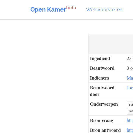
beta
Open Kamer
Wetsvoorstellen
Ingediend
23 
Beantwoord
3 o
Indieners
Mar
Beantwoord
Jo
door
Onderwerpen
na
wa
Bron vraag
htt
Bron antwoord
htt