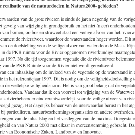
de realisatie van de natuurdoelen in Natura2000- gebieden?
terwaarden van de grote rivieren is sinds de jaren negentig van de vorig
t gevolg van wijziging in grondgebruik en het niet (meer) onderhouden
 van bomen, ooibos en struweel staat een veilige afvoer van het rivierwat
lemmert de rivierafvoer, waardoor de waterstanden hoger worden. Dit s
e van de doelstelling voor de veilige afvoer van water door de Maas, Rijn
 in de PKB ruimte voor de Rivier opgenomen rivierkundige maatregelen
aar 1997. Na die tijd toegenomen vegetatie die de rivierafvoer belemmert
ng van de PKB Ruimte voor de Rivier niet wordt gerealiseerd.
 van een inhaalslag om de invloed van de vegetatie op de waterstand in
e in het referentiejaar 1997. Dit is nodig om de veiligheidsdoelstelling t
n de wettelijke veiligheidsnorm. Het is van groot belang dat de vegetat
nderhouden. Vandaar dat ik een voorstel tot wijziging van de Waterwet
 als rivierbeheerder eindverantwoordelijk voor de veilige afvoer van rivi
oegd gezag. Het dagelijks beheer van de uiterwaarden berust in het alg
 bij particulieren, natuurbeschermingsorganisaties en andere overheden.
 brengen van de inhaalslag en het vastleggen van de maximaal toegestan
igheid en van Natura 2000 met elkaar in overeenstemming gebracht. Daa
terie van Economische Zaken, Landbouw en Innovatie.