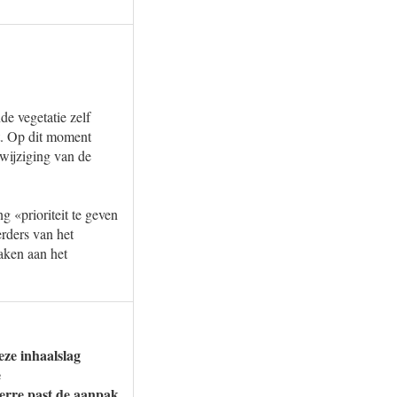
e vegetatie zelf
t. Op dit moment
 wijziging van de
«prioriteit te geven
rders van het
aken aan het
ze inhaalslag
e
verre past de aanpak