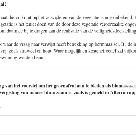
aal?
aal die vrijkomt bij het verwijderen van de vegetatie is nog onbekend. 
getatie is het teniet doen van de door deze vegetatie veroorzaakte on
om daarmee bij te dragen aan de realisatie van de veiligheidsdoelstell
 waar de vraag naar verwijst heeft betrekking op bermmaaisel. Bij de i
 vrij, zoals struweel en hout. Waar mogelijk en kosteneffectief zal vrijk
iewinning worden benut.
ng van het voorstel om het groenafval aan te bieden als biomassa-
 vergisting van maaisel duurzaam is, zoals is gemeld in Alterra-rap
.