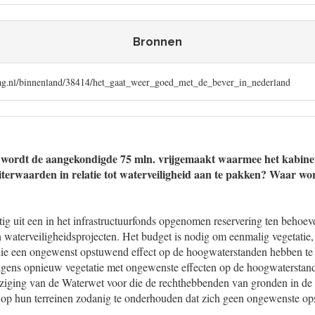
Bronnen
aag.nl/binnenland/38414/het_gaat_weer_goed_met_de_bever_in_nederland
 wordt de aangekondigde 75 mln. vrijgemaakt waarmee het kabine
iterwaarden in relatie tot waterveiligheid aan te pakken? Waar wo
ig uit een in het infrastructuurfonds opgenomen reservering ten behoev
 waterveiligheidsprojecten. Het budget is nodig om eenmalig vegetatie
 die een ongewenst opstuwend effect op de hoogwaterstanden hebben te
gens opnieuw vegetatie met ongewenste effecten op de hoogwaterstand
wijziging van de Waterwet voor die de rechthebbenden van gronden in de
ie op hun terreinen zodanig te onderhouden dat zich geen ongewenste o