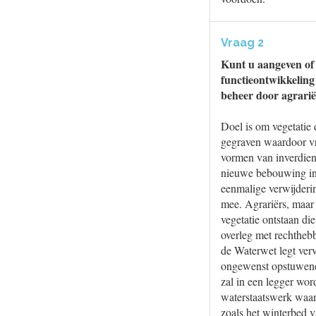
Vraag 2
Kunt u aangeven of 
functieontwikkeling
beheer door agrarië
Doel is om vegetatie
gegraven waardoor v
vormen van inverdien
nieuwe bebouwing in 
eenmalige verwijderin
mee. Agrariërs, maar 
vegetatie ontstaan di
overleg met rechtheb
de Waterwet legt ver
ongewenst opstuwend 
zal in een legger wor
waterstaatswerk waari
zoals het winterbed v