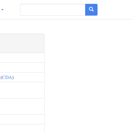
g
(
CDA
)