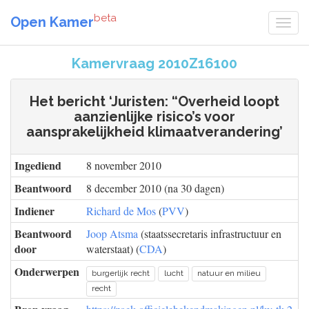
beta
Open Kamer
Kamervraag 2010Z16100
Het bericht ‘Juristen: “Overheid loopt
aanzienlijke risico’s voor
aansprakelijkheid klimaatverandering’
Ingediend
8 november 2010
Beantwoord
8 december 2010 (na 30 dagen)
Indiener
Richard de Mos
(
PVV
)
Beantwoord
Joop Atsma
(staatssecretaris infrastructuur en
door
waterstaat) (
CDA
)
Onderwerpen
burgerlijk recht
lucht
natuur en milieu
recht