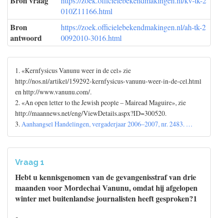
Bron vraag
https://zoek.officielebekendmakingen.nl/kv-tk-2
010Z11166.html
Bron
https://zoek.officielebekendmakingen.nl/ah-tk-2
antwoord
0092010-3016.html
1. «Kernfysicus Vanunu weer in de cel» zie
http://nos.nl/artikel/159292-kernfysicus-vanunu-weer-in-de-cel.html
en http://www.vanunu.com/.
2. «An open letter to the Jewish people – Mairead Maguire», zie
http://maannews.net/eng/ViewDetails.aspx?ID=300520.
3.
Aanhangsel Handelingen, vergaderjaar 2006–2007, nr. 2483. …
Vraag 1
Hebt u kennisgenomen van de gevangenisstraf van drie
maanden voor Mordechai Vanunu, omdat hij afgelopen
winter met buitenlandse journalisten heeft gesproken?1