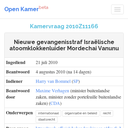
beta
Open Kamer
Kamervraag 2010Z11166
Nieuwe gevangenisstraf Israëlische
atoomklokkenluider Mordechai Vanunu
Ingediend
21 juli 2010
Beantwoord
4 augustus 2010 (na 14 dagen)
Indiener
Harry van Bommel
(
SP
)
Beantwoord
Maxime Verhagen
(minister buitenlandse
door
zaken, minister zonder portefeuille buitenlandse
zaken) (
CDA
)
Onderwerpen
internationaal
organisatie en beleid
recht
staatsrecht