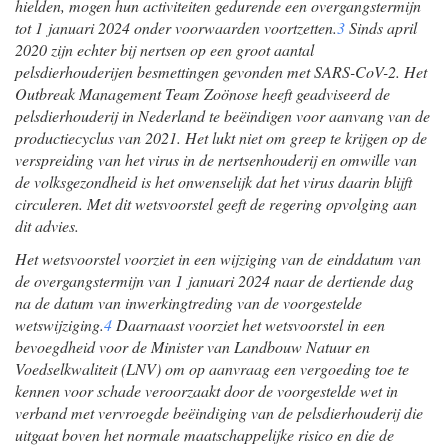
hielden, mogen hun activiteiten gedurende een overgangstermijn
tot 1 januari 2024 onder voorwaarden voortzetten.
3
Sinds april
2020 zijn echter bij nertsen op een groot aantal
pelsdierhouderijen besmettingen gevonden met SARS-CoV-2. Het
Outbreak Management Team Zoönose heeft geadviseerd de
pelsdierhouderij in Nederland te beëindigen voor aanvang van de
productiecyclus van 2021. Het lukt niet om greep te krijgen op de
verspreiding van het virus in de nertsenhouderij en omwille van
de volksgezondheid is het onwenselijk dat het virus daarin blijft
circuleren. Met dit wetsvoorstel geeft de regering opvolging aan
dit advies.
Het wetsvoorstel voorziet in een wijziging van de einddatum van
de overgangstermijn van 1 januari 2024 naar de dertiende dag
na de datum van inwerkingtreding van de voorgestelde
wetswijziging.
4
Daarnaast voorziet het wetsvoorstel in een
bevoegdheid voor de Minister van Landbouw Natuur en
Voedselkwaliteit (LNV) om op aanvraag een vergoeding toe te
kennen voor schade veroorzaakt door de voorgestelde wet in
verband met vervroegde beëindiging van de pelsdierhouderij die
uitgaat boven het normale maatschappelijke risico en die de