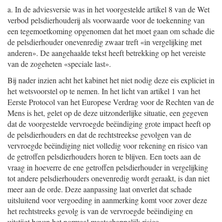
a. In de adviesversie was in het voorgestelde artikel 8 van de Wet
verbod pelsdierhouderij als voorwaarde voor de toekenning van
een tegemoetkoming opgenomen dat het moet gaan om schade die
de pelsdierhouder onevenredig zwaar treft «in vergelijking met
anderen». De aangehaalde tekst heeft betrekking op het vereiste
van de zogeheten «speciale last».
Bij nader inzien acht het kabinet het niet nodig deze eis expliciet in
het wetsvoorstel op te nemen. In het licht van artikel 1 van het
Eerste Protocol van het Europese Verdrag voor de Rechten van de
Mens is het, gelet op de deze uitzonderlijke situatie, een gegeven
dat de voorgestelde vervroegde beëindiging grote impact heeft op
de pelsdierhouders en dat de rechtstreekse gevolgen van de
vervroegde beëindiging niet volledig voor rekening en risico van
de getroffen pelsdierhouders horen te blijven. Een toets aan de
vraag in hoeverre de ene getroffen pelsdierhouder in vergelijking
tot andere pelsdierhouders onevenredig wordt geraakt, is dan niet
meer aan de orde. Deze aanpassing laat onverlet dat schade
uitsluitend voor vergoeding in aanmerking komt voor zover deze
het rechtstreeks gevolg is van de vervroegde beëindiging en
uitstijgt boven het normaal maatschappelijk risico.