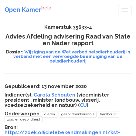
beta
Open Kamer
Kamerstuk 35633-4
Advies Afdeling advisering Raad van State
en Nader rapport
Dossier:
Wijziging van de Wet verbod pelsdierhouderij in
verband met een vervroegde beëindiging van de
pelsdierhouderij
Gepubliceerd: 13 november 2020
Indiener(s):
Carola Schouten
(viceminister-
president , minister landbouw, visserij,
voedselzekerheid en natuur) (
CU
)
Onderwerpen:
dieren
gezondheidsrisico's
landbouw
zorg en gezondheid
Bron:
https://zoek.officielebekendmakingen.nl/kst-