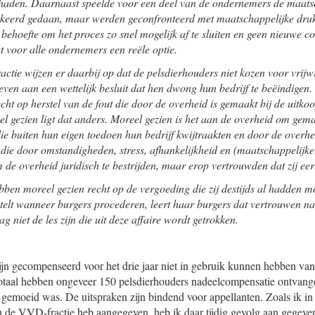
haden. Daarnaast speelde voor een deel van de ondernemers de maatsc
erkeerd gedaan, maar werden geconfronteerd met maatschappelijke druk
e behoefte om het proces zo snel mogelijk af te sluiten en geen nieuwe co
 voor alle ondernemers een reële optie.
ctie wijzen er daarbij op dat de pelsdierhouders niet kozen voor vrijwi
geven aan een wettelijk besluit dat hen dwong hun bedrijf te beëindigen.
cht op herstel van de fout die door de overheid is gemaakt bij de uitko
el gezien ligt dat anders. Moreel gezien is het aan de overheid om gemaa
ie buiten hun eigen toedoen hun bedrijf kwijtraakten en door de overhei
ie door omstandigheden, stress, afhankelijkheid en (maatschappelijke)
de overheid juridisch te bestrijden, maar erop vertrouwden dat zij ee
bben moreel gezien recht op de vergoeding die zij destijds al hadden m
stelt wanneer burgers procederen, leert haar burgers dat vertrouwen n
g niet de les zijn die uit deze affaire wordt getrokken.
zijn gecompenseerd voor het drie jaar niet in gebruik kunnen hebben va
 totaal hebben ongeveer 150 pelsdierhouders nadeelcompensatie ontvang
gemoeid was. De uitspraken zijn bindend voor appellanten. Zoals ik i
 de VVD-fractie heb aangegeven, heb ik daar tijdig gevolg aan gegeven