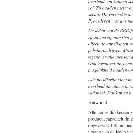
overheid zou kunnen sc
rol. Zij hadden niets v
sector. Dit versterkte d
Procederen was dus niet
De leden van de BBB-fra
zij uitvoering moesten 
alleen de appellanten re
pelsdierbedrijven. More
tegenover alle mensen d
Ook tegenover degenen d
mogelijkheid hadden om 
Alle pelsdierhouders he
overheid die alleen her
rationeel. Dat kan en ma
Antwoord
Alle nertsenfokkerijen 
productiecapaciteit. In
ongeveer € 150 miljoen 
vragen van de leden van