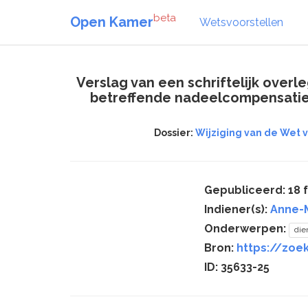
beta
Open Kamer
Wetsvoorstellen
Verslag van een schriftelijk over
betreffende nadeelcompensatie p
Dossier:
Wijziging van de Wet 
Gepubliceerd: 18 
Indiener(s):
Anne-M
Onderwerpen:
die
Bron:
https://zoek
ID: 35633-25