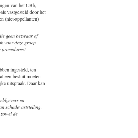
ingen van het CBb,
als vastgesteld door het
n (niet-appellanten)
die geen bezwaar of
ook voor deze groep
e procedures?
bben ingesteld, ten
al een besluit moeten
jke uitspraak. Daar kan
geldgevers en
n schadevaststelling.
 zowel de