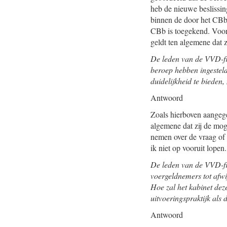
heb de nieuwe beslissi
binnen de door het CBb 
CBb is toegekend. Voor
geldt ten algemene dat 
De leden van de VVD-fr
beroep hebben ingesteld
duidelijkheid te biede
Antwoord
Zoals hierboven aangege
algemene dat zij de mog
nemen over de vraag of 
ik niet op vooruit lopen.
De leden van de VVD-fra
voergeldnemers tot afwi
Hoe zal het kabinet dez
uitvoeringspraktijk als 
Antwoord