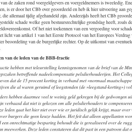
 van de zaken rond voergeldgevers en voergeldnemers is tweeledig. Ener
n, is er door het CBb over geoordeeld en heb ik hier uitvoering aan g
 die allemaal tijdig afgehandeld zijn. Anderzijds heeft het CBb geoorde
gestelde schade welke geen bestuursrechtelijke grondslag heeft, zoals de
eldovereenkomst. Of het niet toekennen van een vergoeding voor schad
het licht van artikel 1 van het Eerste Protocol van het Europees Verdra
 ter beoordeling van de burgerlijke rechter. Op de uitkomst van eventuel
.
n van de leden van de BBB-fractie
ctie hebben met teleurstelling kennisgenomen van de brief van de Mini
epszaken betreffende nadeelcompensatie pelsdierhouderijen. Het Colleg
egeven dat de 15 procent korting in verband met »normaal maatschappel
drijven die al waren geruimd of leegstonden (de »leegstand-korting») vo
uders hebben daarmee veel te weinig geld gekregen bij de gedwongen u
ijn verbaasd dat niet is gekozen om alle pelsdierhouders te compensere
e leden gaat het hier niet over wie er juridisch gelijk krijgt, maar ov
over burgers die geen keuze hadden. Het feit dat alleen appellanten w
d een onrechtmatige besparing behoudt die is gerealiseerd over de rug
n meewerken. Deze leden constateren dat dit past in een patroon dat 