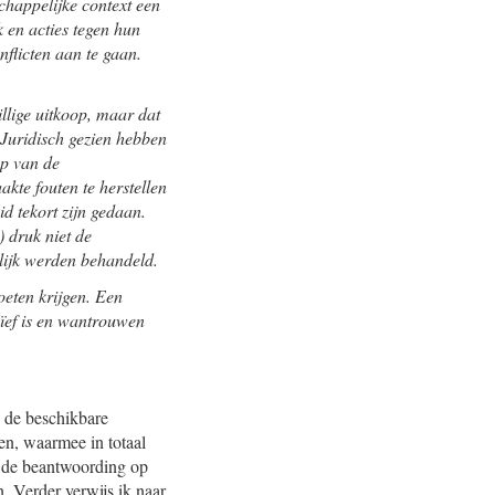
happelijke context een
 en acties tegen hun
nflicten aan te gaan.
llige uitkoop, maar dat
 Juridisch gezien hebben
op van de
kte fouten te herstellen
d tekort zijn gedaan.
 druk niet de
rlijk werden behandeld.
oeten krijgen. Een
aïef is en wantrouwen
n de beschikbare
en, waarmee in totaal
n de beantwoording op
. Verder verwijs ik naar