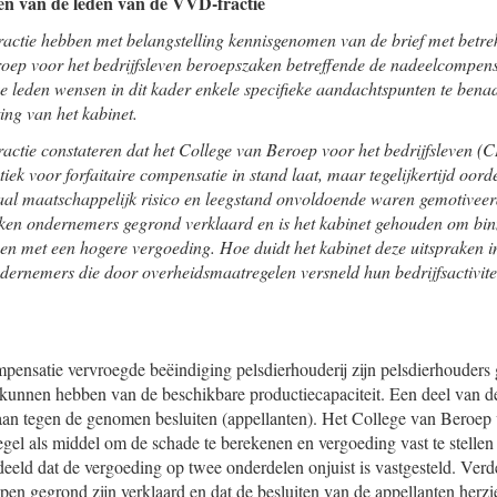
n van de leden van de VVD-fractie
ctie hebben met belangstelling kennisgenomen van de brief met betrek
roep voor het bedrijfsleven beroepszaken betreffende de nadeelcompens
e leden wensen in dit kader enkele specifieke aandachtspunten te ben
ing van het kabinet.
ctie constateren dat het College van Beroep voor het bedrijfsleven (
tiek voor forfaitaire compensatie in stand laat, maar tegelijkertijd oord
al maatschappelijk risico en leegstand onvoldoende waren gemotiveer
ken ondernemers gegrond verklaard en is het kabinet gehouden om bin
en met een hogere vergoeding. Hoe duidt het kabinet deze uitspraken in
dernemers die door overheidsmaatregelen versneld hun bedrijfsactivit
pensatie vervroegde beëindiging pelsdierhouderij zijn pelsdierhouder
k kunnen hebben van de beschikbare productiecapaciteit. Een deel van de
n tegen de genomen besluiten (appellanten). Het College van Beroep v
egel als middel om de schade te berekenen en vergoeding vast te stelle
eeld dat de vergoeding op twee onderdelen onjuist is vastgesteld. Verd
pen gegrond zijn verklaard en dat de besluiten van de appellanten herz