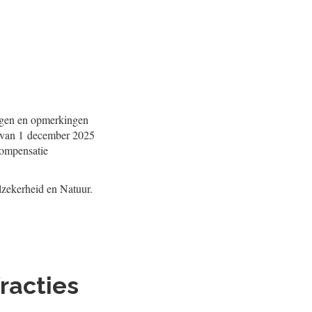
ragen en opmerkingen
f van 1 december 2025
compensatie
.
lzekerheid en Natuur.
racties