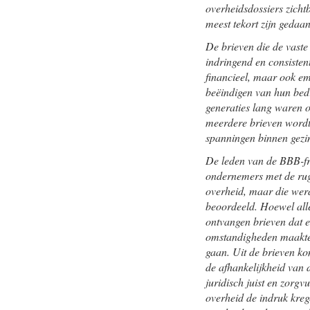
overheidsdossiers zicht
meest tekort zijn gedaan
De brieven die de vast
indringend en consistent
financieel, maar ook e
beëindigen van hun bedr
generaties lang waren o
meerdere brieven wordt 
spanningen binnen gezi
De leden van de BBB-fra
ondernemers met de rug
overheid, maar die werd
beoordeeld. Hoewel alle
ontvangen brieven dat e
omstandigheden maakten
gaan. Uit de brieven ko
de afhankelijkheid van 
juridisch juist en zorg
overheid de indruk kreg