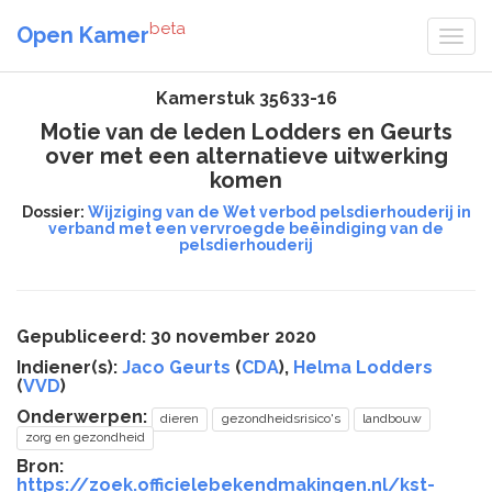
beta
Open Kamer
Kamerstuk 35633-16
Motie van de leden Lodders en Geurts
over met een alternatieve uitwerking
komen
Dossier:
Wijziging van de Wet verbod pelsdierhouderij in
verband met een vervroegde beëindiging van de
pelsdierhouderij
Gepubliceerd: 30 november 2020
Indiener(s):
Jaco Geurts
(
CDA
),
Helma Lodders
(
VVD
)
Onderwerpen:
dieren
gezondheidsrisico's
landbouw
zorg en gezondheid
Bron:
https://zoek.officielebekendmakingen.nl/kst-