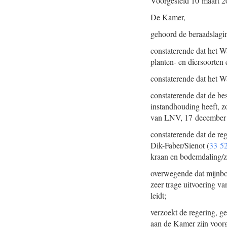
Voorgesteld
10 maart 2
De Kamer,
gehoord de beraadslagi
constaterende dat het 
planten- en diersoorten 
constaterende dat het
constaterende dat de be
instandhouding heeft, z
van LNV, 17 december 
constaterende dat de re
Dik-Faber/Sienot (
33 52
kraan en bodemdaling/ze
overwegende dat mijnbou
zeer trage uitvoering va
leidt;
verzoekt de regering, 
aan de Kamer zijn voor