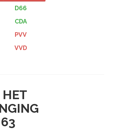
D66
CDA
PVV
VVD
 HET
ANGING
 63