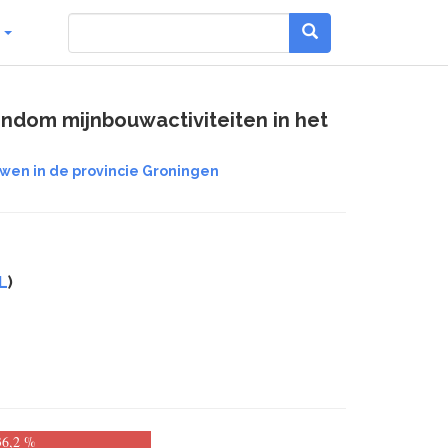
g
ondom mijnbouwactiviteiten in het
uwen in de provincie Groningen
L
)
36,2 %