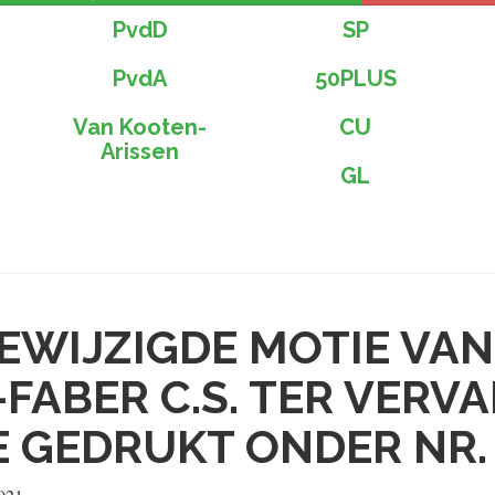
PvdD
SP
PvdA
50PLUS
Van Kooten-
CU
Arissen
GL
EWIJZIGDE MOTIE VAN
K-FABER C.S. TER VERV
E GEDRUKT ONDER NR.