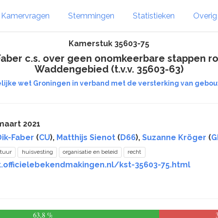
Kamervragen
Stemmingen
Statistieken
Overi
Kamerstuk 35603-75
-Faber c.s. over geen onomkeerbare stappen r
Waddengebied (t.v.v. 35603-63)
elijke wet Groningen in verband met de versterking van gebo
maart 2021
Dik-Faber
(
CU
),
Matthijs Sienot
(
D66
),
Suzanne Kröger
(
G
tuur
huisvesting
organisatie en beleid
recht
k.officielebekendmakingen.nl/kst-35603-75.html
63,8 %