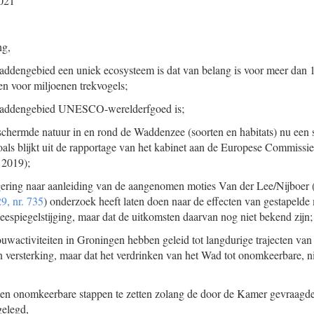
021
ng,
Waddengebied een uniek ecosysteem is dat van belang is voor meer dan
en voor miljoenen trekvogels;
 Waddengebied UNESCO-werelderfgoed is;
schermde natuur in en rond de Waddenzee (soorten en habitats) nu een s
oals blijkt uit de rapportage van het kabinet aan de Europese Commissi
2019);
gering naar aanleiding van de aangenomen moties Van der Lee/Nijboer 
9, nr. 735
) onderzoek heeft laten doen naar de effecten van gestapeld
espiegelstijging, maar dat de uitkomsten daarvan nog niet bekend zijn;
wactiviteiten in Groningen hebben geleid tot langdurige trajecten van
n versterking, maar dat het verdrinken van het Wad tot onomkeerbare, ni
geen onomkeerbare stappen te zetten zolang de door de Kamer gevraagd
gelegd,