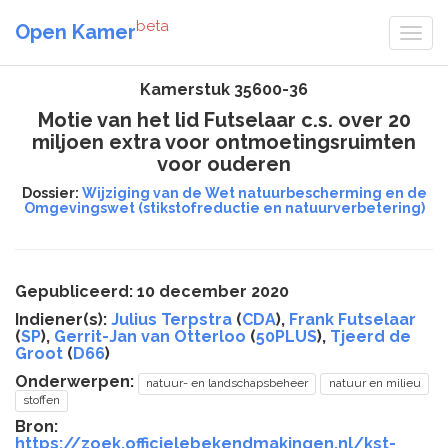
beta
Open Kamer
Kamerstuk 35600-36
Motie van het lid Futselaar c.s. over 20
miljoen extra voor ontmoetingsruimten
voor ouderen
Dossier:
Wijziging van de Wet natuurbescherming en de
Omgevingswet (stikstofreductie en natuurverbetering)
Gepubliceerd: 10 december 2020
Indiener(s):
Julius Terpstra
(
CDA
),
Frank Futselaar
(
SP
),
Gerrit-Jan van Otterloo
(
50PLUS
),
Tjeerd de
Groot
(
D66
)
Onderwerpen:
natuur- en landschapsbeheer
natuur en milieu
stoffen
Bron:
https://zoek.officielebekendmakingen.nl/kst-