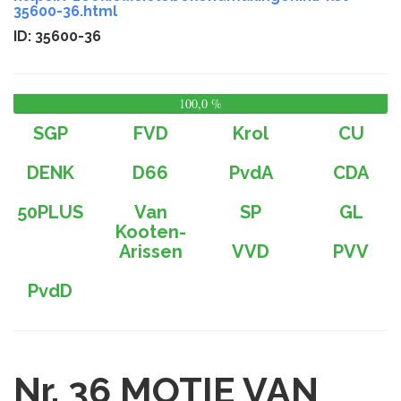
35600-36.html
ID: 35600-36
100,0 %
0,
%
SGP
FVD
Krol
CU
DENK
D66
PvdA
CDA
50PLUS
Van
SP
GL
Kooten-
Arissen
VVD
PVV
PvdD
Nr. 36
MOTIE VAN