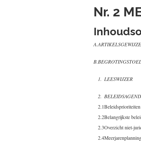
Nr. 2
ME
Inhouds
A.
ARTIKELSGEWIJZ
B.
BEGROTINGSTOEL
1.
LEESWIJZER
2.
BELEIDSAGEN
2.1
Beleidsprioriteiten
2.2
Belangrijkste bele
2.3
Overzicht niet-juri
2.4
Meerjarenplanning