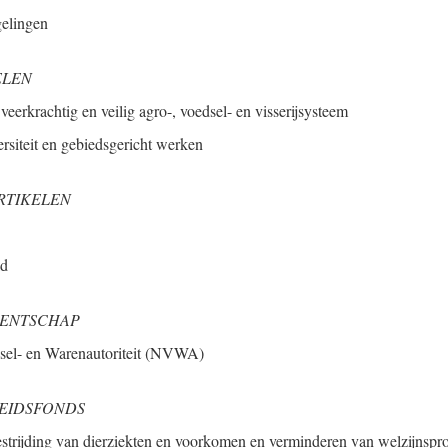
gelingen
ELEN
veerkrachtig en veilig agro-, voedsel- en visserijsysteem
ersiteit en gebiedsgericht werken
RTIKELEN
ld
GENTSCHAP
sel- en Warenautoriteit (NVWA)
EIDSFONDS
strijding van dierziekten en voorkomen en verminderen van welzijnsp