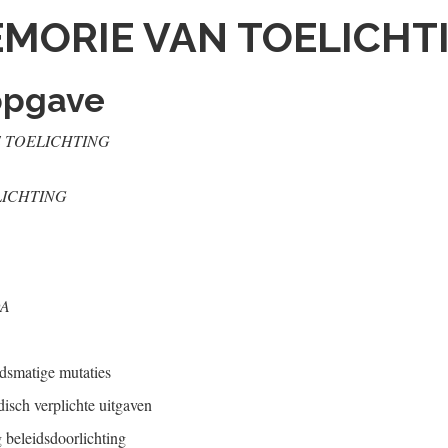
MORIE VAN TOELICHT
opgave
E TOELICHTING
ICHTING
DA
idsmatige mutaties
disch verplichte uitgaven
 beleidsdoorlichting