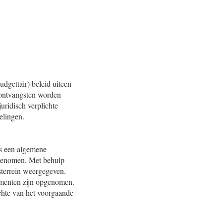
udgettair) beleid uiteen
s ontvangsten worden
uridisch verplichte
elingen.
 is een algemene
pgenomen. Met behulp
sterrein weergegeven.
rumenten zijn opgenomen.
ichte van het voorgaande