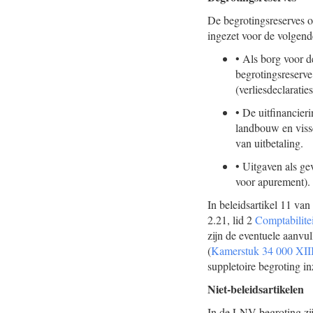
De begrotingsreserves 
ingezet voor de volgend
•
Als borg voor de
begrotingsreserve
(verliesdeclarati
•
De uitfinancier
landbouw en visse
van uitbetaling.
•
Uitgaven als ge
voor apurement).
In beleidsartikel 11 va
2.21, lid 2
Comptabilite
zijn de eventuele aanvu
(
Kamerstuk 34 000 XIII
suppletoire begroting in
Niet-beleidsartikelen
In de LNV-begroting zij