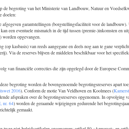
op de begroting van het Ministerie van Landbouw, Natuur en Voedselk
e doelen:
 afgegeven garantstellingen (borgstellingsfaciliteit voor de landbouw).
 kan een eventuele mismatch in de tijd tussen (premie-)inkomsten en ui
es) worden opgevangen.
ing (op kasbasis) van reeds aangegane en deels nog aan te gane verplich
rij). Via de reserves blijven de middelen beschikbaar voor het specifie
volg van financiële correcties die zijn opgelegd door de Europese Comm
n deze begroting worden de bovengenoemde begrotingsreserves apart toeg
itswet 2016
). Conform de motie Van Veldhoven en Koolmees (
Kamerst
llende afspraken over de begrotingsreserves opgenomen. In opvolging v
, nr. 64
) worden de geraamde wijzigingen gedurende het begrotingsjaar
zichtelijk gemaakt.
n twee niet-beleidsartikelen opgenomen: artikel 50 «Apparaat» en arti