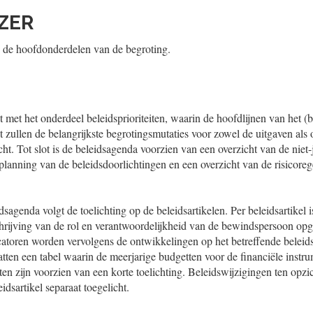
JZER
p de hoofdonderdelen van de begroting.
met het onderdeel beleidsprioriteiten, waarin de hoofdlijnen van het (b
 zullen de belangrijkste begrotingsmutaties voor zowel de uitgaven al
t. Tot slot is de beleidsagenda voorzien van een overzicht van de niet-j
planning van de beleidsdoorlichtingen en een overzicht van de risicoreg
sagenda volgt de toelichting op de beleidsartikelen. Per beleidsartikel
schrijving van de rol en verantwoordelijkheid van de bewindspersoon o
catoren worden vervolgens de ontwikkelingen op het betreffende beleid
atten een tabel waarin de meerjarige budgetten voor de financiële inst
ten zijn voorzien van een korte toelichting. Beleidswijzigingen ten opz
idsartikel separaat toegelicht.