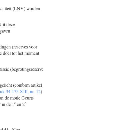
waliteit (LNV) worden
 Uit deze
tgaven
tingen (reserves voor
ke doel tot het moment
issie (begrotingsreserve
elicht (conform artikel
uk 34 475 XIII, nr. 12
)
an de motie Geurts
e
e
 in de 1
en 2
kel 51 «Nog