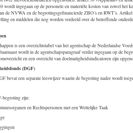
 50 wordt ingegaan op de personele en materiële kosten van zowel het k
 van de NVWA en de begrotingsgefinancierde ZBO’s en RWT’s. Artikel 
ijstelling en middelen die nog worden verdeeld over de betreffende onde
pen
happen is een overzichtstabel van het agentschap de Nederlandse Voeds
rnaast wordt in de agentschapsparagraaf verder ingegaan op de be
omoverzicht en een overzicht van doelmatigheidsindicatoren zijn opge
heidsfonds (DGF)
F bevat een separate leeswijzer waarin de begroting nader wordt toege
-begroting zijn:
stuursorganen en Rechtspersonen met een Wettelijke Taak
age
eggingen