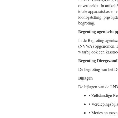
onverdeeld». In artikel
totale apparaatskosten
loonbijstelling, prijsb
begroting.
Begroting agentschap
In de Begroting agentsc
(NVWA) opgenomen. Daa
waarbij ook een kasstro
Begroting Diergezond
De begroting van het DG
Bijlagen
De bijlagen van de LNV
•
Zelfstandige Be
•
Verdiepingsbijl
•
Moties en toez