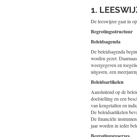
1. LEESWI
De leeswijzer gaat in o
Begrotingsstructuur
Beleidsagenda
De beleidsagenda begint 
worden gezet. Daarnaast
weergegeven en toegelich
uitgaven, een meerjaren
Beleidsartikelen
Aansluitend op de beleid
doelstelling en een be
van kengetallen en indi
De beleidsartikelen bev
De financiële instrumen
jaar worden in ieder bele
Begrotingsreserves