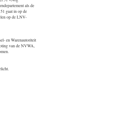
erndepartement als de
51 gaat in op de
rdelen op de LNV-
el- en Warenautoriteit
groting van de NVWA,
nomen.
licht.