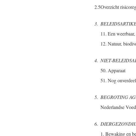
2.5
Overzicht risicore
3.
BELEIDSARTIK
11. Een weerbaar, 
12. Natuur, biodiv
4.
NIET-BELEIDSA
50. Apparaat
51. Nog onverdee
5.
BEGROTING A
Nederlandse Voed
6.
DIERGEZONDH
1. Bewaking en be