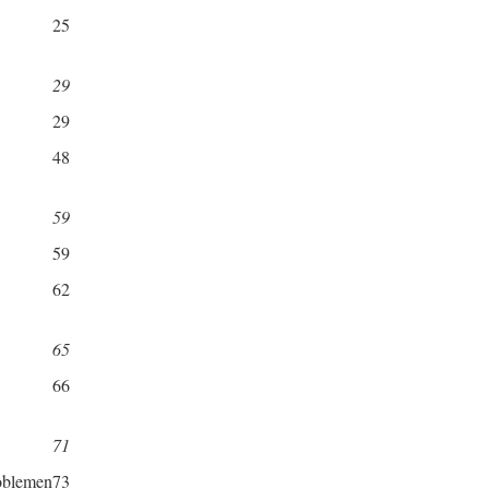
25
29
29
48
59
59
62
65
66
71
roblemen
73