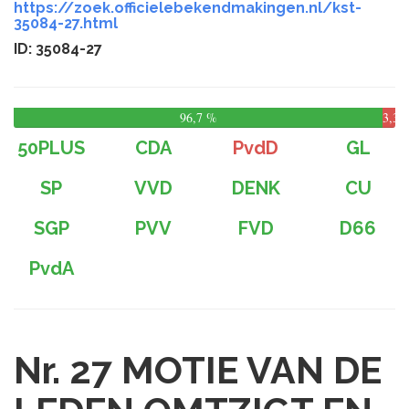
https://zoek.officielebekendmakingen.nl/kst-
35084-27.html
ID: 35084-27
96,7 %
3,3
%
50PLUS
CDA
PvdD
GL
SP
VVD
DENK
CU
SGP
PVV
FVD
D66
PvdA
Nr. 27
MOTIE VAN DE